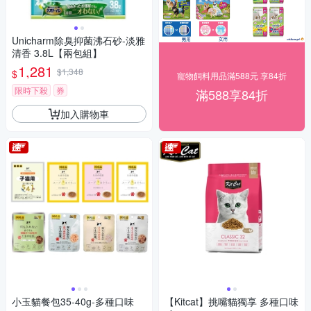
Unicharm除臭抑菌沸石砂-淡雅
清香 3.8L【兩包組】
1,281
$1,348
$
寵物飼料用品滿588元 享84折
限時下殺
券
滿588享84折
加入購物車
小玉貓餐包35-40g-多種口味
【Kitcat】挑嘴貓獨享 多種口味