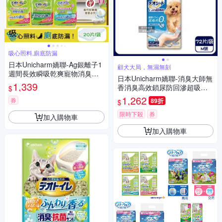
吸心照料,廁底防漏
日本Unicharm嬌聯-Ag銀離子1
顧犬大局，無濕無刻
週間長效瞬吸乾爽寵物消臭大
日本Unicharm嬌聯-消臭大師無
師貓尿墊20片/袋(大容量吸水防
1,339
香消臭高效鎖尿防回滲超吸收
$
滲漏貓尿布,可觀察尿色貓潔墊
狗尿墊1袋(高分子防漏尿布墊,
1,262
補充包,本品不含貓砂盆)
券
89折
$
平面式犬用廁所,定點訓練寵物
隔尿墊,約3~5次吸尿量)
限時下殺
券
加入購物車
加入購物車