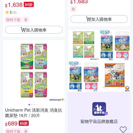
1,683
$
1,638
84折
$
券
5
(
1
)
加入購物車
限時下殺
券
加入購物車
Unicharm Pet 清新消臭 消臭抗
菌尿墊 16片 / 20片
寵物宇宙品牌旗艦店
689
85折
$
限時下殺
券