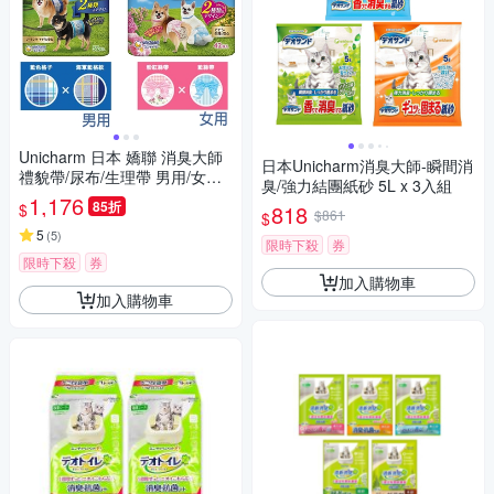
Unicharm 日本 嬌聯 消臭大師
日本Unicharm消臭大師-瞬間消
禮貌帶/尿布/生理帶 男用/女用
臭/強力結團紙砂 5L x 3入組
4包
1,176
85折
$
818
$861
$
5
(
5
)
限時下殺
券
限時下殺
券
加入購物車
加入購物車