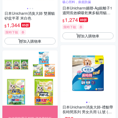
吸心照料，廁底防漏
日本Unicharm嬌聯-Ag銀離子1
週間長效瞬吸乾爽多貓用貓尿
日本Unicharm消臭大師 雙層貓
墊16片/袋-無香味(紅標)(大容量
砂盆半罩 米白色
1,274
89折
$
吸水貓尿布,消臭大師防滲漏貓
1,344
85折
$
潔墊,本品不含貓砂盆)
限時下殺
券
限時下殺
券
加入購物車
加入購物車
日本Unicharm消臭大師-禮貌帶
長時間系列 男女共用 LL號 (UN
I-31373170) x 2入組