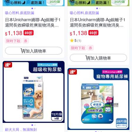
吸心照料,廁底防漏
吸心照料,廁底防漏
日本Unicharm嬌聯-Ag銀離子1
日本Unicharm嬌聯-Ag銀離子1
週間長效瞬吸乾爽寵物消臭大
週間長效瞬吸乾爽寵物消臭大
師貓尿墊20片/袋-淡雅清香(藍)
師貓尿墊20片/袋-無香消臭(綠)
1,138
1,138
89折
89折
$
$
(大容量吸水防滲漏貓尿布,可觀
(大容量吸水防滲漏貓尿布,可觀
察尿色貓潔墊補充包,本品不含
察尿色貓潔墊補充包,本品不含
5
限時下殺
券
(
1
)
貓砂盆)
貓砂盆)
限時下殺
券
加入購物車
加入購物車
顧犬大局，無濕無刻