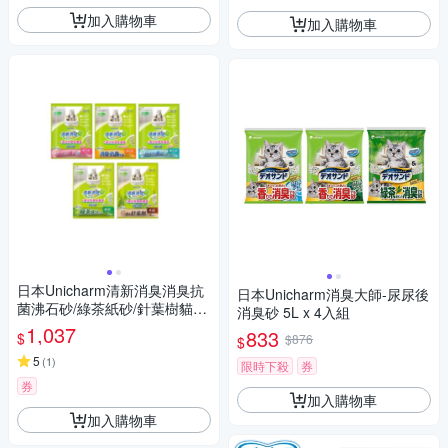
加入購物車
加入購物車
日本Unicharm清新消臭消臭抗
日本Unicharm消臭大師-尿尿後
菌沸石砂/綠茶紙砂/針葉樹貓砂
消臭砂 5L x 4入組
4L x 2入組
1,037
833
$
$876
$
5
(
1
)
限時下殺
券
券
加入購物車
加入購物車