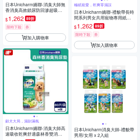
日本Unicharm嬌聯-消臭大師無
極紙寵愛，乾爽零濕誤
香消臭高效鎖尿防回滲超吸收
日本Unicharm嬌聯-禮貌帶長時
狗尿墊1袋(高分子防漏尿布墊,
1,262
間系列男女共用寵物專用紙尿
89折
$
平面式犬用廁所,定點訓練寵物
褲1袋(最長12小時吸收,高齡愛
1,262
89折
$
隔尿墊,約3~5次吸尿量)
限時下殺
券
寵防漏照護,公母貓狗貼身透氣
尿布,毛孩好穿脫生理褲)
限時下殺
券
加入購物車
加入購物車
顧犬大局，濕刻滿氛
日本Unicharm嬌聯-消臭大師高
日本Unicharm消臭大師-禮貌帶
速吸收乾爽舒適森林香雙消臭
男用/女用 x 2入組
狗尿墊1袋(植萃芳香除味寵物