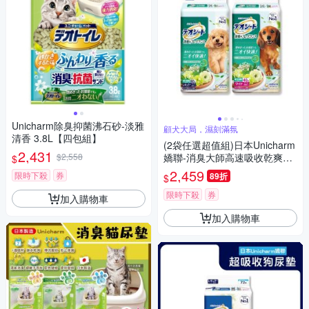
Unicharm除臭抑菌沸石砂-淡雅
顧犬大局，濕刻滿氛
清香 3.8L【四包組】
(2袋任選超值組)日本Unicharm
2,431
$2,558
嬌聯-消臭大師高速吸收乾爽舒
$
適森林香雙消臭狗尿墊(植萃芳
2,459
限時下殺
券
89折
$
香柔和色調寵物尿布墊,定點訓
練防外漏髒腳犬用廁所)
限時下殺
券
加入購物車
加入購物車