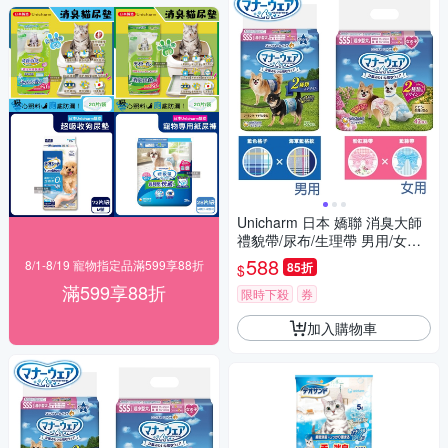
Unicharm 日本 嬌聯 消臭大師
禮貌帶/尿布/生理帶 男用/女用
2包
588
8/1-8/19 寵物指定品滿599享88折
85折
$
滿599享88折
限時下殺
券
加入購物車