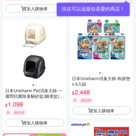
現在可以追蹤你喜愛的商店！
加入購物車
日本Unicharm消臭大師-狗尿墊
x 6入組
日本Unicharm Pet消臭大師-一
2,448
$
週間抗菌除臭貓砂盆(貓便盆)屋
券
滿額贈
型
1,098
$
加入購物車
券
滿額贈
加入購物車