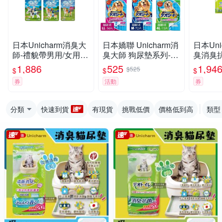
日本Unicharm消臭大
日本嬌聯 Unicharm消
日本Uni
師-禮貌帶男用/女用 x
臭大師 狗尿墊系列-超
臭消臭
4入組
吸收/森林香 快速吸收
茶紙砂/
1,886
525
1,94
$525
$
$
$
邊角尿尿 日本進口 犬
x 4入組
券
活動
券
用尿
分類
快速到貨
有現貨
挑戰低價
價格低到高
類型