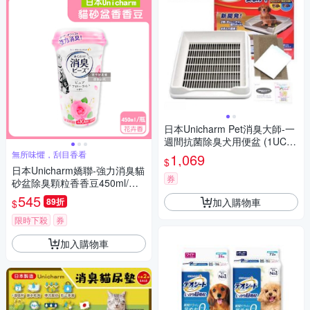
日本Unicharm Pet消臭大師-一
週間抗菌除臭犬用便盆 (1UCD
10008)
無所味懼，刮目香看
1,069
$
日本Unicharm嬌聯-強力消臭貓
券
砂盆除臭顆粒香香豆450ml/瓶
(貓咪廁所芳香吸臭劑,消臭大師
545
加入購物車
89折
$
貓砂隔臭留香珠,鏟屎官必備去
異味香氛豆)
限時下殺
券
加入購物車