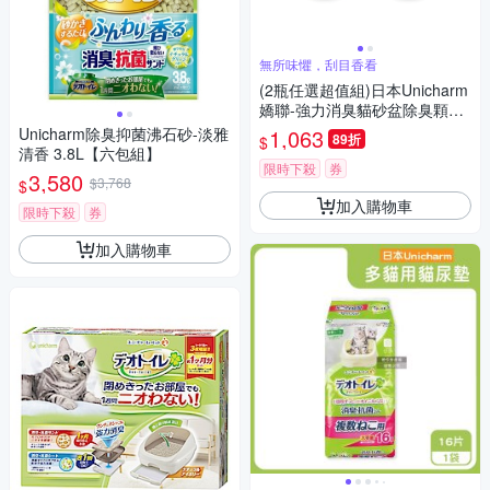
無所味懼，刮目香看
(2瓶任選超值組)日本Unicharm
嬌聯-強力消臭貓砂盆除臭顆粒
香香豆450ml/瓶(貓咪廁所芳香
Unicharm除臭抑菌沸石砂-淡雅
1,063
89折
$
吸臭劑,消臭大師貓砂隔臭留香
清香 3.8L【六包組】
珠,鏟屎官必備去異味香氛豆)
限時下殺
券
3,580
$3,768
$
加入購物車
限時下殺
券
加入購物車