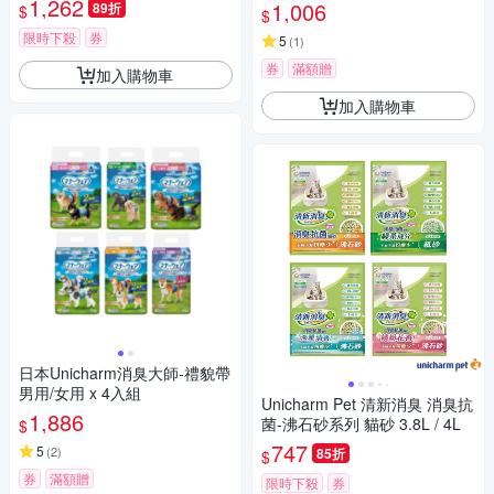
1,262
1,006
89折
$
$
尿布墊,防外漏髒腳犬用廁所,柔
和色調定點訓練隔尿墊)
限時下殺
券
5
(
1
)
券
滿額贈
加入購物車
加入購物車
日本Unicharm消臭大師-禮貌帶
男用/女用 x 4入組
Unicharm Pet 清新消臭 消臭抗
1,886
菌-沸石砂系列 貓砂 3.8L / 4L
$
747
5
(
2
)
85折
$
券
滿額贈
限時下殺
券