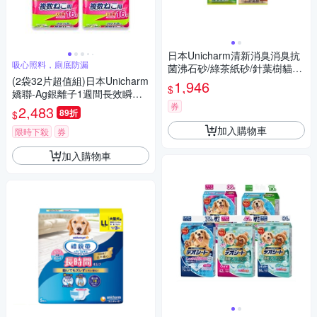
日本Unicharm清新消臭消臭抗
吸心照料，廁底防漏
菌沸石砂/綠茶紙砂/針葉樹貓砂
(2袋32片超值組)日本Unicharm
4L x 4入組
1,946
$
嬌聯-Ag銀離子1週間長效瞬吸
乾爽多貓用貓尿墊16片/袋-無香
券
2,483
89折
$
味(紅標)(大容量吸水貓尿布,消
加入購物車
臭大師防滲漏貓潔墊,本品不含
限時下殺
券
貓砂盆)
加入購物車