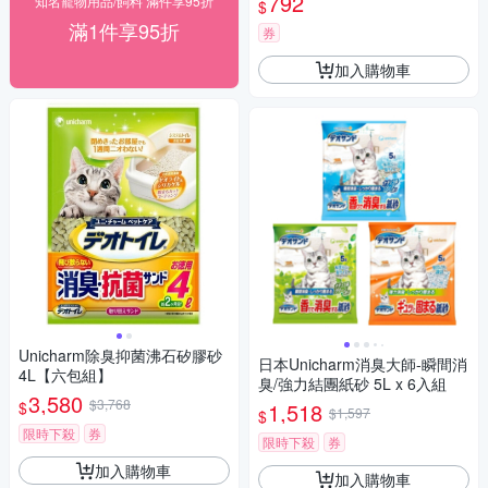
792
知名寵物用品/飼料 滿件享95折
$
滿1件享95折
券
加入購物車
Unicharm除臭抑菌沸石矽膠砂
日本Unicharm消臭大師-瞬間消
4L【六包組】
臭/強力結團紙砂 5L x 6入組
3,580
$3,768
$
1,518
$1,597
$
限時下殺
券
限時下殺
券
加入購物車
加入購物車