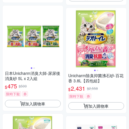
日本Unicharm消臭大師-尿尿後
Unicharm除臭抑菌沸石砂-百花
消臭砂 5L x 2入組
香 3.8L【四包組】
475
$500
$
2,431
$2,558
$
限時下殺
券
限時下殺
券
加入購物車
加入購物車