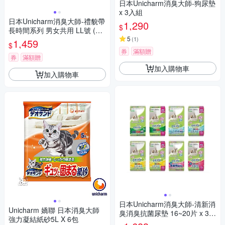
日本Unicharm消臭大師-狗尿墊
x 3入組
日本Unicharm消臭大師-禮貌帶
1,290
$
長時間系列 男女共用 LL號 (UN
I-31373170) x 4入組
5
(
1
)
1,459
$
券
滿額贈
券
滿額贈
加入購物車
加入購物車
日本Unicharm消臭大師-清新消
Unicharm 嬌聯 日本消臭大師
臭消臭抗菌尿墊 16~20片 x 3入
強力凝結紙砂5L X 6包
組