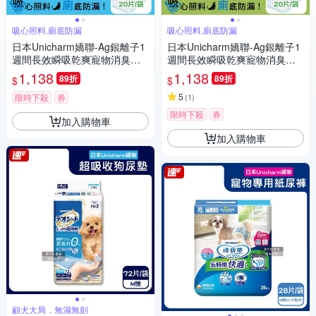
吸心照料,廁底防漏
吸心照料,廁底防漏
日本Unicharm嬌聯-Ag銀離子1
日本Unicharm嬌聯-Ag銀離子1
週間長效瞬吸乾爽寵物消臭大
週間長效瞬吸乾爽寵物消臭大
師貓尿墊20片/袋-淡雅清香(藍)
師貓尿墊20片/袋-無香消臭(綠)
1,138
1,138
89折
89折
$
$
(大容量吸水防滲漏貓尿布,可觀
(大容量吸水防滲漏貓尿布,可觀
察尿色貓潔墊補充包,本品不含
察尿色貓潔墊補充包,本品不含
5
限時下殺
券
(
1
)
貓砂盆)
貓砂盆)
限時下殺
券
加入購物車
加入購物車
顧犬大局，無濕無刻