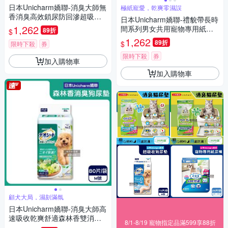
日本Unicharm嬌聯-消臭大師無
極紙寵愛，乾爽零濕誤
香消臭高效鎖尿防回滲超吸收
日本Unicharm嬌聯-禮貌帶長時
狗尿墊1袋(高分子防漏尿布墊,
1,262
間系列男女共用寵物專用紙尿
89折
$
平面式犬用廁所,定點訓練寵物
褲1袋(最長12小時吸收,高齡愛
1,262
89折
$
隔尿墊,約3~5次吸尿量)
限時下殺
券
寵防漏照護,公母貓狗貼身透氣
尿布,毛孩好穿脫生理褲)
限時下殺
券
加入購物車
加入購物車
顧犬大局，濕刻滿氛
日本Unicharm嬌聯-消臭大師高
速吸收乾爽舒適森林香雙消臭
8/1-8/19 寵物指定品滿599享88折
狗尿墊1袋(植萃芳香除味寵物