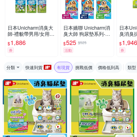
日本Unicharm消臭大
日本嬌聯 Unicharm消
日本Uni
師-禮貌帶男用/女用 x
臭大師 狗尿墊系列-超
臭消臭
4入組
吸收/森林香 快速吸收
茶紙砂/
1,886
525
1,94
$525
$
$
$
邊角尿尿 日本進口 犬
x 4入組
券
活動
券
用尿
分類
快速到貨
有現貨
挑戰低價
價格低到高
類型