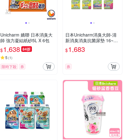
Unicharm 嬌聯 日本消臭大
日本Unicharm消臭大師-清
師 強力凝結紙砂5L X 6包
新消臭消臭抗菌尿墊 16~20
片 x 3入組
1,638
1,683
84折
$
$
5
(
1
)
限時下殺
券
券