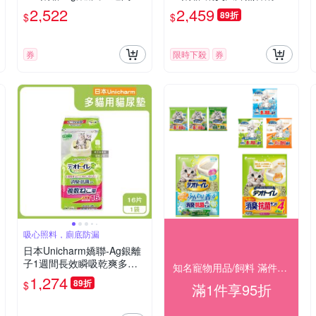
效瞬吸乾爽寵物消臭大師貓
高效鎖尿防回滲超吸收狗尿
2,522
2,459
89折
$
$
尿墊大容量20片/袋(本品不
墊(平面式犬用廁所,定點訓
含貓砂盆)
練寵物隔尿墊)
券
限時下殺
券
吸心照料，廁底防漏
日本Unicharm嬌聯-Ag銀離
子1週間長效瞬吸乾爽多貓
知名寵物用品/飼料 滿件享95折
用貓尿墊16片/袋-無香味(紅
1,274
89折
$
滿1件享95折
標)(大容量吸水貓尿布,消臭
大師防滲漏貓潔墊,本品不含
貓砂盆)