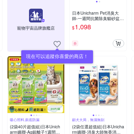
日本Unicharm Pet消臭大
師-一週間抗菌除臭貓砂盆
(貓便盆)屋型
1,098
$
寵物宇宙品牌旗艦店
券
現在可以追蹤你喜愛的商店！
吸心照料,廁底防漏
顧犬大局，無濕無刻
(2袋40片超值組)日本Unich
(2袋任選超值組)日本Unicha
arm嬌聯-Ag銀離子1週間長
rm嬌聯-消臭大師無香消臭