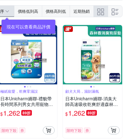
序
價格低到高
價格高到低
近期熱銷
極紙寵愛，乾爽零濕誤
顧犬大局，濕刻滿氛
日本Unicharm嬌聯-禮貌帶
日本Unicharm嬌聯-消臭大
長時間系列男女共用寵物專
師高速吸收乾爽舒適森林香
用紙尿褲1袋(最長12小時吸
雙消臭狗尿墊1袋(植萃芳香
1,262
1,262
89折
89折
$
$
收,高齡愛寵防漏照護,公母
除味寵物尿布墊,防外漏髒腳
貓狗貼身透氣尿布,毛孩好穿
犬用廁所,柔和色調定點訓練
脫生理褲)
隔尿墊)
限時下殺
券
限時下殺
券