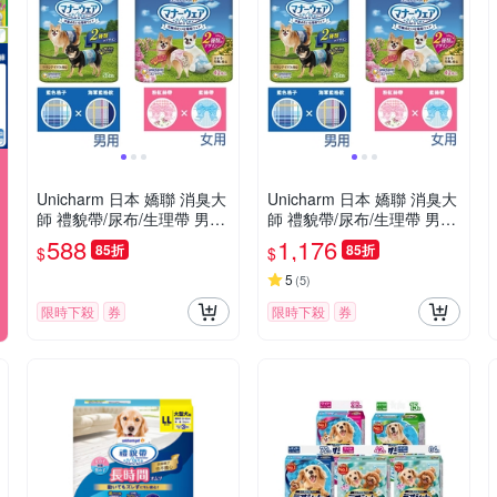
Unicharm 日本 嬌聯 消臭大
Unicharm 日本 嬌聯 消臭大
師 禮貌帶/尿布/生理帶 男用/
師 禮貌帶/尿布/生理帶 男用/
女用 2包
女用 4包
588
1,176
85折
85折
$
$
5
(
5
)
限時下殺
券
限時下殺
券