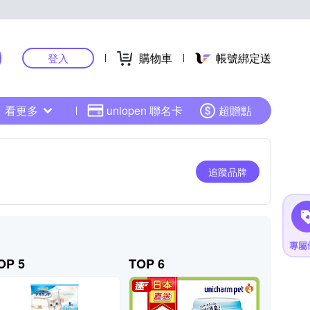
購物車
帳號綁定送
登入
看更多
uniopen 聯名卡
超贈點
追蹤品牌
OP 5
TOP 6
TOP