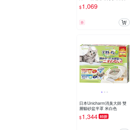
(1UCD10008)
1,069
$
券
日本Unicharm消臭大師 雙
層貓砂盆半罩 米白色
1,344
85折
$