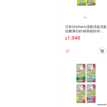
日本Unicharm清新消臭消臭
抗菌沸石砂/綠茶紙砂/針葉
樹貓砂 4L x 4入組
1,946
$
券