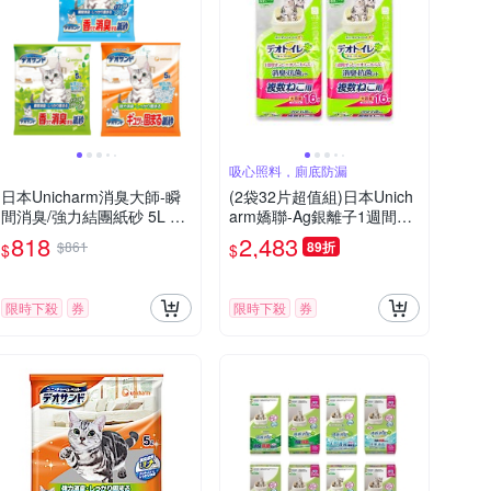
吸心照料，廁底防漏
日本Unicharm消臭大師-瞬
(2袋32片超值組)日本Unich
間消臭/強力結團紙砂 5L x 3
arm嬌聯-Ag銀離子1週間長
入組
效瞬吸乾爽多貓用貓尿墊16
818
2,483
$861
89折
$
$
片/袋-無香味(紅標)(大容量
吸水貓尿布,消臭大師防滲漏
貓潔墊,本品不含貓砂盆)
限時下殺
券
限時下殺
券