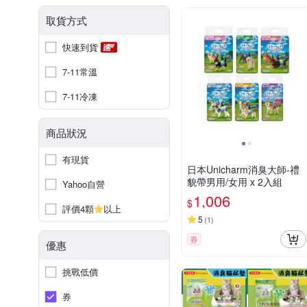
取貨方式
快速到貨
7-11常溫
7-11冷凍
商品狀況
有現貨
日本Unicharm消臭大師-禮
貌帶男用/女用 x 2入組
Yahoo自營
1,006
$
評價4顆
以上
5
(
1
)
券
優惠
挑戰低價
券