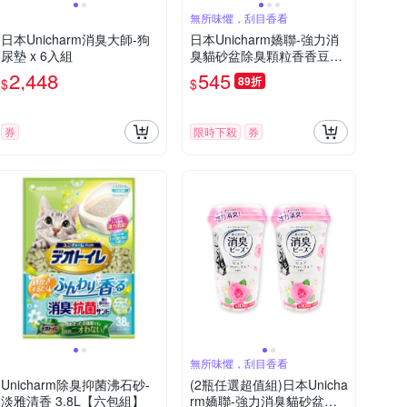
無所味懼，刮目香看
日本Unicharm消臭大師-狗
日本Unicharm嬌聯-強力消
尿墊 x 6入組
臭貓砂盆除臭顆粒香香豆45
0ml/瓶(貓咪廁所芳香吸臭
2,448
545
89折
$
$
劑,消臭大師貓砂隔臭留香
珠,鏟屎官必備去異味香氛
豆)
券
限時下殺
券
無所味懼，刮目香看
Unicharm除臭抑菌沸石砂-
(2瓶任選超值組)日本Unicha
淡雅清香 3.8L【六包組】
rm嬌聯-強力消臭貓砂盆除