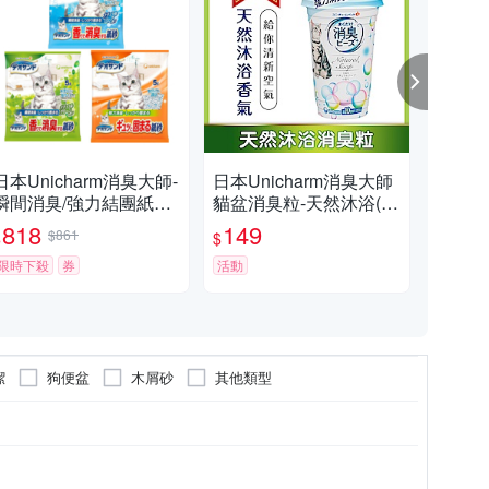
日本Unicharm消臭大師-
日本Unicharm消臭大師
日本
瞬間消臭/強力結團紙砂
貓盆消臭粒-天然沐浴(45
尿尿
5L x 3入組
0ml/罐)
組
818
149
8
$861
$
$
$
限時下殺
券
活動
限時
潔
狗便盆
木屑砂
其他類型