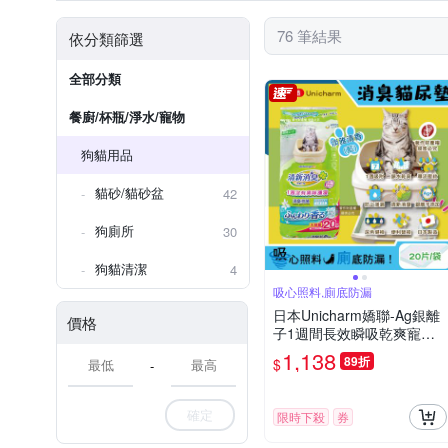
76 筆結果
依分類篩選
全部分類
餐廚/杯瓶/淨水/寵物
狗貓用品
貓砂/貓砂盆
42
狗廁所
30
狗貓清潔
4
吸心照料,廁底防漏
日本Unicharm嬌聯-Ag銀離
價格
子1週間長效瞬吸乾爽寵物
消臭大師貓尿墊20片/袋-淡
1,138
89折
$
-
雅清香(藍)(大容量吸水防滲
漏貓尿布,可觀察尿色貓潔墊
補充包,本品不含貓砂盆)
確定
限時下殺
券