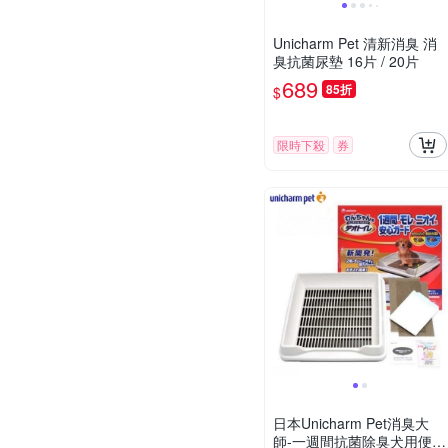
Unicharm Pet 清新消臭 消
臭抗菌尿墊 16片 / 20片
689
85折
$
限時下殺
券
日本Unicharm Pet消臭大
師-一週間抗菌除臭犬用便盆