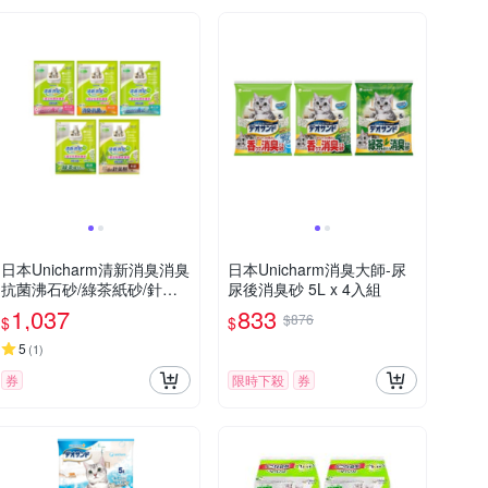
日本Unicharm清新消臭消臭
日本Unicharm消臭大師-尿
抗菌沸石砂/綠茶紙砂/針葉
尿後消臭砂 5L x 4入組
樹貓砂 4L x 2入組
1,037
833
$876
$
$
5
(
1
)
券
限時下殺
券