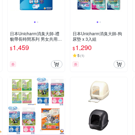
日本Unicharm消臭大師-禮
日本Unicharm消臭大師-狗
貌帶長時間系列 男女共用 L
尿墊 x 3入組
L號 (UNI-31373170) x 4入
1,459
1,290
$
$
組
5
(
1
)
券
券