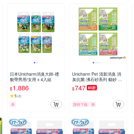
日本Unicharm消臭大師-禮
Unicharm Pet 清新消臭 消
貌帶男用/女用 x 4入組
臭抗菌-沸石砂系列 貓砂 3.8
L / 4L
1,886
747
85折
$
$
5
(
2
)
券
限時下殺
券