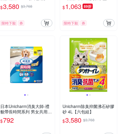
臭顆粒香香豆450ml/瓶(貓咪
3,580
1,063
$3,768
89折
$
$
廁所芳香吸臭劑,消臭大師貓
砂隔臭留香珠,鏟屎官必備去
異味香氛豆)
限時下殺
券
限時下殺
券
日本Unicharm消臭大師-禮
Unicharm除臭抑菌沸石矽膠
貌帶長時間系列 男女共用 L
砂 4L【六包組】
L號 (UNI-31373170) x 2入
792
3,580
$3,768
$
$
組