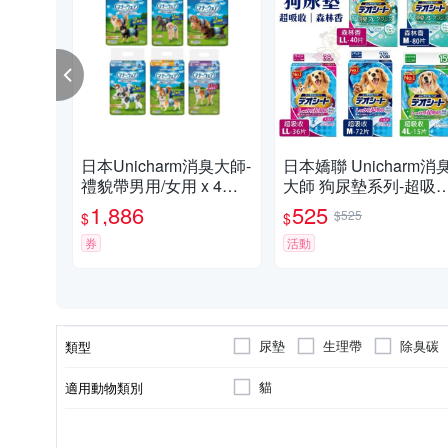
日本Unicharm消臭大師-
日本嬌聯 Unicharm消
禮貌帶男用/女用 x 4入
大師 狗尿墊系列-超吸
組
收/森林香 快速吸收邊
1,886
525
$525
$
$
尿尿 日本進口 犬用尿
券
活動
尿墊
生理帶
除臭碳
類型
貓
適用動物類別
貓
狗
適用對象