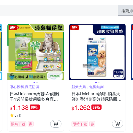
推薦排
吸心照料,廁底防漏
顧犬大局，無濕無刻
日本Unicharm嬌聯-Ag銀離
日本Unicharm嬌聯-消臭大
子1週間長效瞬吸乾爽寵物
師無香消臭高效鎖尿防回滲
消臭大師貓尿墊20片/袋-無
超吸收狗尿墊1袋(高分子防
1,138
1,262
89折
89折
$
$
香消臭(綠)(大容量吸水防滲
漏尿布墊,平面式犬用廁所,
漏貓尿布,可觀察尿色貓潔墊
定點訓練寵物隔尿墊,約3~5
5
(
1
)
補充包,本品不含貓砂盆)
次吸尿量)
限時下殺
券
限時下殺
券