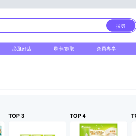
搜尋
必逛好店
刷卡/超取
會員專享
TOP 3
TOP 4
T