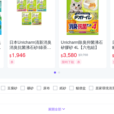
臭
日本Unicharm清新消臭
Unicharm除臭抑菌沸石
消臭抗菌沸石砂/綠茶紙
矽膠砂 4L【六包組】
角
砂/針葉樹貓砂 4L x 4入
1,946
3,580
$3,768
$
$
組
券
限時下殺
券
豆腐砂
礦砂
尿布
紙砂
貓便盆
居家環境清
展開全部