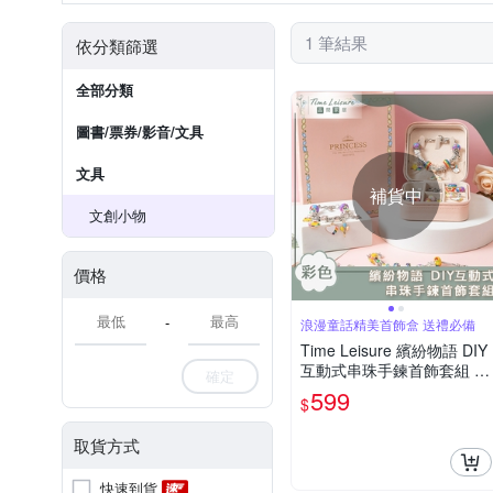
1 筆結果
依分類篩選
全部分類
圖書/票券/影音/文具
文具
補貨中
文創小物
價格
-
浪漫童話精美首飾盒 送禮必備
Time Leisure 繽紛物語 DIY
互動式串珠手鍊首飾套組 彩
確定
色
599
$
取貨方式
快速到貨