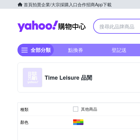
首頁
拍賣
企業/大宗採購入口
合作招商
App下載
Yahoo購物中心
全部分類
點換券
登記送
Time Leisure 品閒
其他商品
種類
顏色
否
黏貼/釘掛