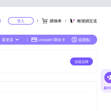
購物車
帳號綁定送
登入
看更多
uniopen 聯名卡
超贈點
追蹤品牌