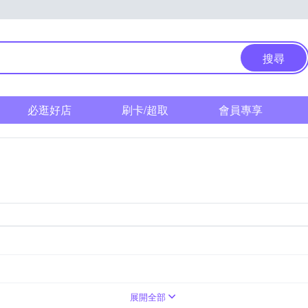
搜尋
必逛好店
刷卡/超取
會員專享
展開全部