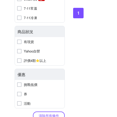
7-11常溫
1
7-11冷凍
商品狀況
有現貨
Yahoo自營
評價4顆
以上
優惠
挑戰低價
券
活動
清除所有條件