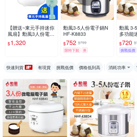
【贈送~東元手持迷你
勳風3-5人份電子鍋N
勳風 3
風扇】勳風3人份電子
HF-K8833
多功能迷
鍋 NHF-K8845 (觸控
F-K883
1,320
752
720
$799
$
$
$
$
式 微電腦迷你電子鍋)
限時下殺
券
挑戰低價
快速到貨
有現貨
挑戰低價
價格低到高
消耗功率