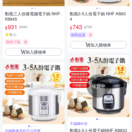
勳風三人份微電腦電子鍋 NHF-
勳風3-5人份電子鍋 NHF-K883
K8845
4
931
743
$990
$790
$
$
5
(
1
)
挑戰低價
券
限時下殺
券
加入購物車
加入購物車
補貨中
不鏽鋼外殼
勳風3-5人份電子鍋NHF-K8833
內鍋蜂巢底紋不沾塗層