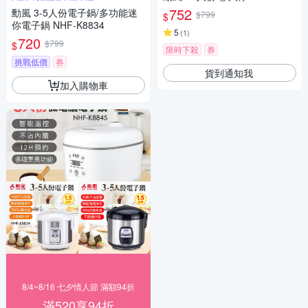
752
勳風 3-5人份電子鍋/多功能迷
$799
$
你電子鍋 NHF-K8834
5
(
1
)
720
$799
$
限時下殺
券
挑戰低價
券
貨到通知我
加入購物車
8/4~8/16 七夕情人節 滿額94折
滿520享94折