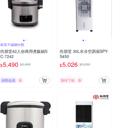
精美不鏽鋼外觀
尚朋堂42人份商用煮飯鍋S
尚朋堂 30L水冷空調扇SPY-
C-7242
S450
5,490
5,026
$5,990
$5,290
$
$
挑戰低價
券
限時下殺
券