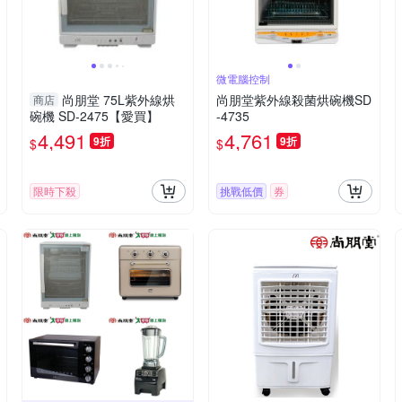
微電腦控制
尚朋堂 75L紫外線烘
尚朋堂紫外線殺菌烘碗機SD
商店
碗機 SD-2475【愛買】
-4735
4,491
4,761
9折
9折
$
$
限時下殺
挑戰低價
券