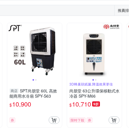
9人份~10人份
4人份以下
9L
大廈扇
烤箱配件
對流式
其他
推薦排
3D蜂巢狀紙簾,降溫效果更佳
SPT尚朋堂 60L 高效
尚朋堂 63公升環保移動式水
商店
能商用水冷扇 SPY-S63
冷器 SPY-M66
10,900
10,710
9折
$
$
券
限時下殺
券