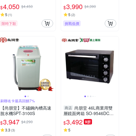
4,050
3,990
$4,450
$4,390
$
$
5
5
(
1
)
(
2
)
限時下殺
挑戰低價
刷聯名卡最高回饋7%
【尚朋堂】不鏽鋼內槽高速
尚朋堂 46L商業用雙
商店
脫水機SPT-3100S
層鏡面烤箱 SO-9546DC
【愛買】
3,947
3,492
$4,290
9折
$
$
3.3
5
(
3
)