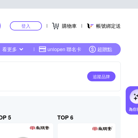
購物車
帳號綁定送
登入
看更多
uniopen 聯名卡
超贈點
追蹤品牌
OP 5
TOP 6
TOP