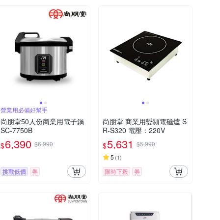
營業用必備好幫手
尚朋堂50人份商業用電子鍋
尚朋堂 商業用變頻電磁爐 S
SC-7750B
R-S320 電壓：220V
6,390
5,631
$6,990
$5,990
$
$
5
(
1
)
挑戰低價
券
限時下殺
券