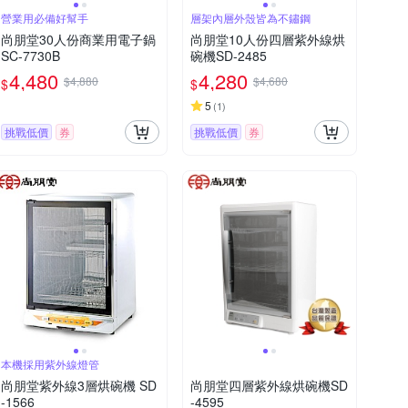
營業用必備好幫手
層架內層外殼皆為不鏽鋼
尚朋堂30人份商業用電子鍋
尚朋堂10人份四層紫外線烘
SC-7730B
碗機SD-2485
4,480
4,280
$4,880
$4,680
$
$
5
(
1
)
挑戰低價
券
挑戰低價
券
本機採用紫外線燈管
尚朋堂紫外線3層烘碗機 SD
尚朋堂四層紫外線烘碗機SD
-1566
-4595