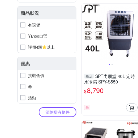
商品狀況
有現貨
Yahoo自營
評價4顆
以上
優惠
挑戰低價
SPT尚朋堂 40L 定時
商店
水冷扇 SPY-S550
券
8,790
$
活動
券
清除所有條件