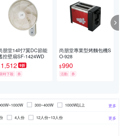
尚朋堂14吋7翼DC節能
尚朋堂專業型烤麵包機S
尚朋
遙控壁扇SF-1424WD
O-928
SSP
1,512
990
7
9折
$
$
$
限時下殺
券
活動
券
活動
1000W以上
900W~1000W
300~400W
更多
500W以上
900~1000W
750W
份
4人份
12人份~13人份
更多
10人份~11人份
4~5L
3~4L
磨機
工業扇
電鍋配件
發熱管
電火鍋
直立式
更多
更多