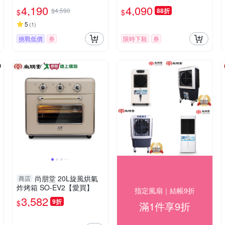
4,190
4,090
$4,590
88折
$
$
5
(
1
)
挑戰低價
券
限時下殺
券
尚朋堂 20L旋風烘氣
商店
炸烤箱 SO-EV2【愛買】
指定風扇｜結帳9折
3,582
9折
$
滿1件享9折