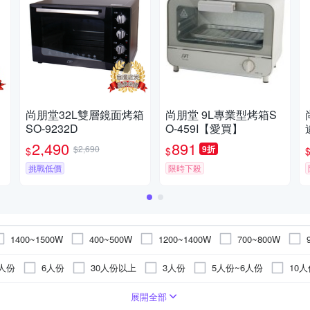
尚朋堂32L雙層鏡面烤箱
尚朋堂 9L專業型烤箱S
SO-9232D
O-459I【愛買】
2,490
891
$2,690
9折
$
$
挑戰低價
限時下殺
1400~1500W
400~500W
1200~1400W
700~800W
200W以下
1
1100~1200W
700W~1000W
500~600W
1人份
6人份
30人份以上
3人份
5人份~6人份
10人
40L以上
2公升以上
15人份
1公升以下
30-40L
環扇
六片式
不鏽鋼
傳統果汁機
壁扇
七片式以上
多層複合金
碳素式
電子鍋配件
其他
陶瓷式
七片式
專業型調理機
桌扇
即熱式
電陶爐
箱扇
慢
120V
240V
展開全部