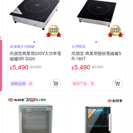
保溫獨立功能鍵
台灣製造
尚朋堂商業用220V大功率電
尚朋堂 商業用變頻電磁爐S
磁爐SR-S320
R-180T
5,490
5,490
$5,990
$5,990
$
$
挑戰低價
券
限時下殺
券