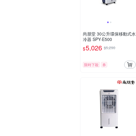
尚朋堂 30公升環保移動式水
冷器 SPY-E500
5,026
$5,290
$
限時下殺
券