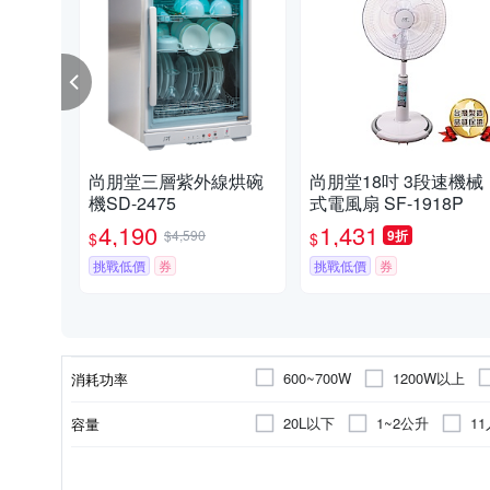
尚朋堂三層紫外線烘碗
尚朋堂18吋 3段速機械
機SD-2475
式電風扇 SF-1918P
4,190
1,431
$4,590
9折
$
$
挑戰低價
券
挑戰低價
券
1200W以上
600~700W
消耗功率
300W以下
800~900W
20L以下
1~2公升
1
容量
350W/保溫35W
其他
20-30人份
7人份~8人份
水冷扇
電子鍋
三片式
不粘塗層合金
立扇
電磁爐
五片式
304不鏽鋼
空氣循
電鍋
無
110V
220V
100V
型式
顏色
類型
風扇葉數
電壓
內鍋材質