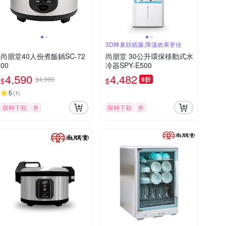
3D蜂巢狀紙簾,降溫效果更佳
尚朋堂40人份煮飯鍋SC-72
尚朋堂 30公升環保移動式水
00
冷器SPY-E500
4,590
4,482
$4,990
9折
$
$
5
(
1
)
限時下殺
券
限時下殺
券