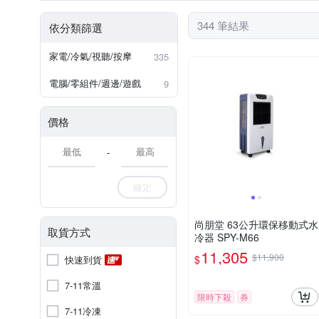
13人份以上
20-30L
手持式風扇
微電腦電子鍋
圓筒式
攪拌棒
344 筆結果
依分類篩選
家電/冷氣/視聽/按摩
335
電腦/零組件/週邊/遊戲
9
價格
-
確定
尚朋堂 63公升環保移動式水
取貨方式
冷器 SPY-M66
11,305
$11,900
$
快速到貨
7-11常溫
限時下殺
券
7-11冷凍