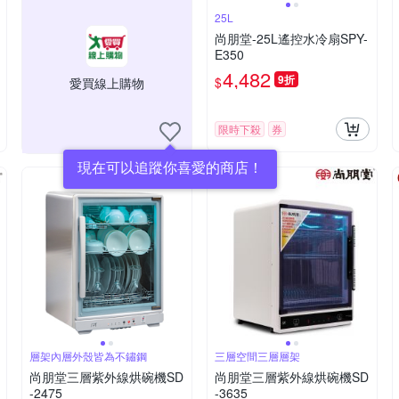
25L
尚朋堂-25L遙控水冷扇SPY-
E350
4,482
9折
$
愛買線上購物
限時下殺
券
現在可以追蹤你喜愛的商店！
層架內層外殼皆為不鏽鋼
三層空間三層層架
尚朋堂三層紫外線烘碗機SD
尚朋堂三層紫外線烘碗機SD
-2475
-3635