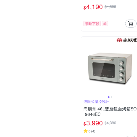
4,190
$4,590
$
限時下殺
券
液脹式溫控設計
尚朋堂 46L雙層鏡面烤箱SO
-9646EC
3,990
$4,390
$
5
(
4
)