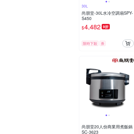
30L
尚朋堂-30L水冷空調扇SPY-
S450
4,482
9折
$
限時下殺
券
尚朋堂20人份商業用煮飯鍋
SC-3623