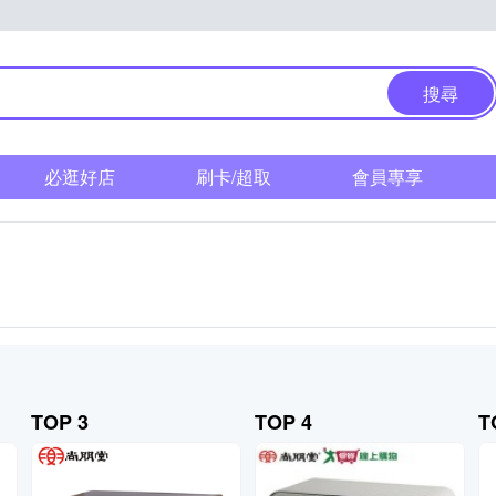
搜尋
必逛好店
刷卡/超取
會員專享
TOP 3
TOP 4
T