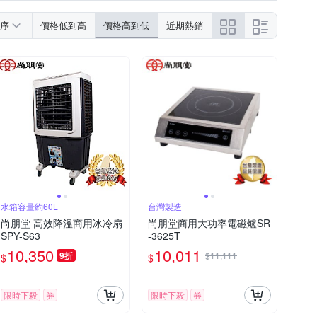
序
價格低到高
價格高到低
近期熱銷
水箱容量約60L
台灣製造
尚朋堂 高效降溫商用冰冷扇
尚朋堂商用大功率電磁爐SR
SPY-S63
-3625T
10,350
10,011
9折
$11,111
$
$
限時下殺
券
限時下殺
券