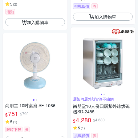
5
(
2
)
挑戰低價
券
活動
加入購物車
加入購物車
層架內層外殼皆為不鏽鋼
尚朋堂 10吋桌扇 SF-1066
尚朋堂10人份四層紫外線烘碗
機SD-2485
751
$790
$
4,280
$4,680
$
5
(
1
)
5
(
1
)
限時下殺
券
挑戰低價
券