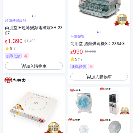
超薄機體設計
尚朋堂IH超薄變頻電磁爐SR-23
27
台灣製造
1,390
$1,490
$
尚朋堂 溫熱烘碗機SD-2364G
5
(
1
)
990
$1,090
$
挑戰低價
券
5
(
1
)
加入購物車
挑戰低價
券
加入購物車