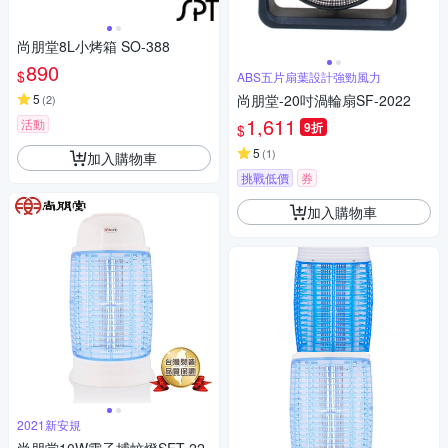
尚朋堂8L小烤箱 SO-388
890
$
ABS五片扇葉設計強勁風力
5
尚朋堂-20吋渦輪扇SF-2022
(
2
)
1,611
活動
9折
$
5
(
1
)
加入購物車
挑戰低價
券
加入購物車
2021新安規