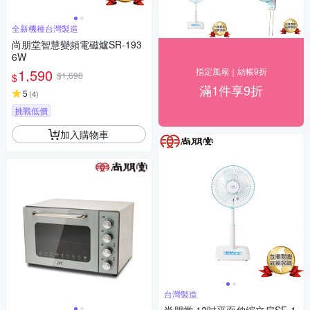
全新機種台灣製造
尚朋堂智慧變頻電磁爐SR-193
6W
1,590
指定風扇｜結帳9折
$1,690
$
滿1件享9折
5
(
4
)
挑戰低價
加入購物車
台灣製造