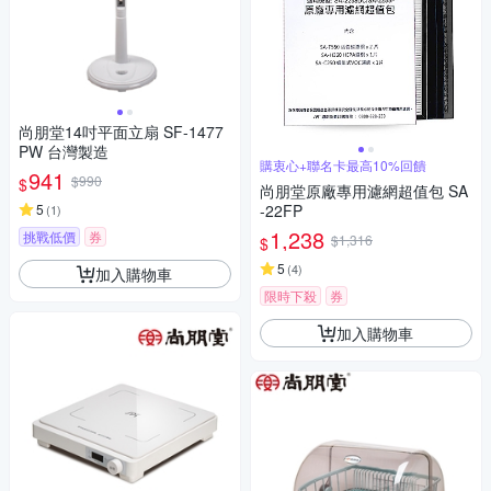
尚朋堂14吋平面立扇 SF-1477
PW 台灣製造
購衷心+聯名卡最高10%回饋
941
$990
$
尚朋堂原廠專用濾網超值包 SA
5
-22FP
(
1
)
1,238
挑戰低價
券
$1,316
$
5
(
4
)
加入購物車
限時下殺
券
加入購物車