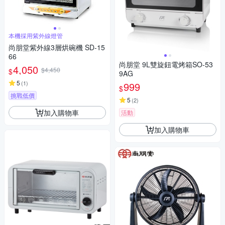
本機採用紫外線燈管
尚朋堂紫外線3層烘碗機 SD-15
66
尚朋堂 9L雙旋鈕電烤箱SO-53
4,050
$4,450
$
9AG
5
(
1
)
999
$
挑戰低價
5
(
2
)
加入購物車
活動
加入購物車