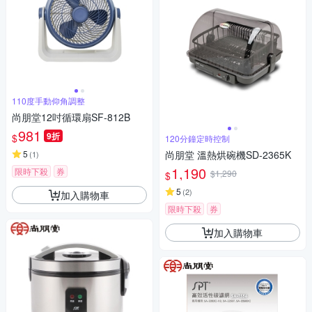
110度手動仰角調整
尚朋堂12吋循環扇SF-812B
981
9折
$
120分鐘定時控制
5
尚朋堂 溫熱烘碗機SD-2365K
(
1
)
1,190
限時下殺
券
$1,290
$
5
(
2
)
加入購物車
限時下殺
券
加入購物車