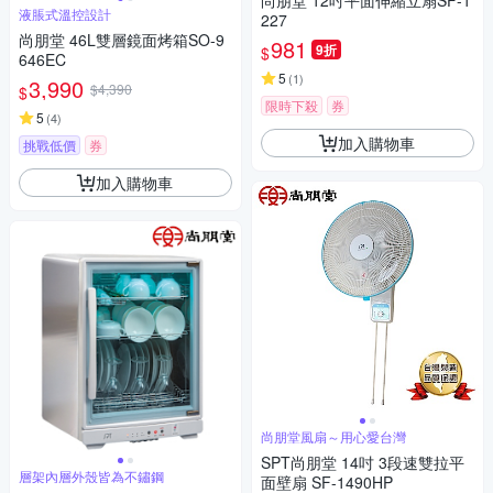
尚朋堂 12吋平面伸縮立扇SF-1
液脹式溫控設計
227
尚朋堂 46L雙層鏡面烤箱SO-9
981
9折
$
646EC
5
(
1
)
3,990
$4,390
$
限時下殺
券
5
(
4
)
加入購物車
挑戰低價
券
加入購物車
尚朋堂風扇～用心愛台灣
SPT尚朋堂 14吋 3段速雙拉平
層架內層外殼皆為不鏽鋼
面壁扇 SF-1490HP