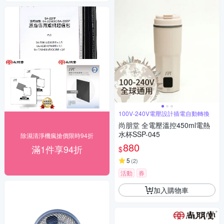
100V-240V電壓設計插電自動轉換
尚朋堂 全電壓溫控450ml電熱
水杯SSP-045
除濕清淨機瘋搶價限時94折
880
滿1件享94折
$
5
(
2
)
活動
券
加入購物車