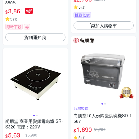
$
880S
5
(
2
)
3,861
9折
$
挑戰低價
5
(
1
)
加入購物車
限時下殺
券
貨到通知我
台灣製造
尚朋堂10人份陶瓷烘碗機SD-1
尚朋堂 商業用變頻電磁爐 SR-
567
S320 電壓：220V
1,690
$1,790
$
5,631
$5,990
$
5
(
1
)