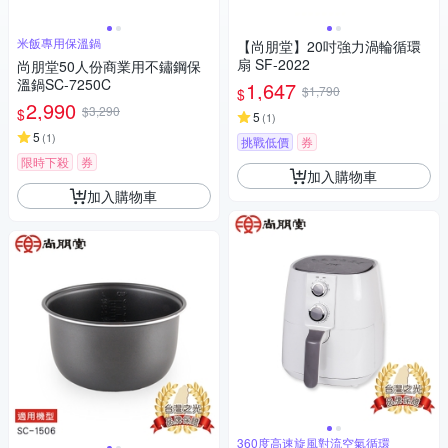
米飯專用保溫鍋
【尚朋堂】20吋強力渦輪循環
扇 SF-2022
尚朋堂50人份商業用不鏽鋼保
溫鍋SC-7250C
1,647
$1,790
$
2,990
$3,290
$
5
(
1
)
5
(
1
)
挑戰低價
券
限時下殺
券
加入購物車
加入購物車
360度高速旋風對流空氣循環