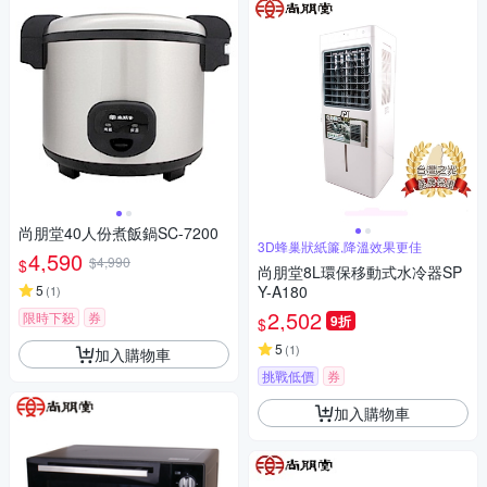
尚朋堂40人份煮飯鍋SC-7200
3D蜂巢狀紙簾,降溫效果更佳
4,590
$4,990
$
尚朋堂8L環保移動式水冷器SP
5
Y-A180
(
1
)
2,502
限時下殺
券
9折
$
5
(
1
)
加入購物車
挑戰低價
券
加入購物車