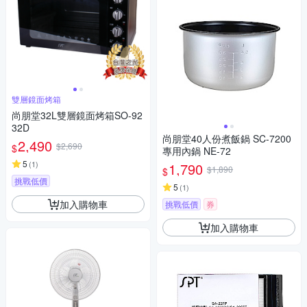
雙層鏡面烤箱
尚朋堂32L雙層鏡面烤箱SO-92
32D
尚朋堂40人份煮飯鍋 SC-7200
2,490
$2,690
$
專用內鍋 NE-72
5
(
1
)
1,790
$1,890
$
挑戰低價
5
(
1
)
加入購物車
挑戰低價
券
加入購物車