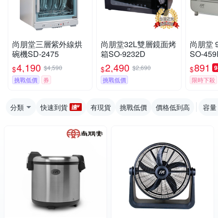
尚朋堂三層紫外線烘
尚朋堂32L雙層鏡面烤
尚朋堂 
碗機SD-2475
箱SO-9232D
SO-45
4,190
2,490
891
$4,590
$2,690
$
$
$
挑戰低價
券
挑戰低價
限時下殺
分類
快速到貨
有現貨
挑戰低價
價格低到高
容量