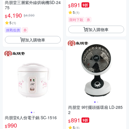
尚朋堂三層紫外線烘碗機SD-24
891
9折
$
75
5
(
1
)
4,190
$4,590
$
限時下殺
券
5
(
1
)
加入購物車
挑戰低價
券
加入購物車
尚朋堂 9吋擺頭循環扇 LD-285
2
尚朋堂6人份電子鍋 SC-1516
891
9折
$
990
$
5
(
1
)