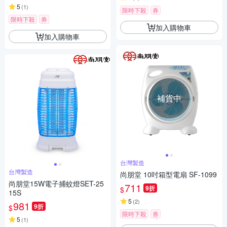
5
(
1
)
限時下殺
券
限時下殺
券
加入購物車
加入購物車
補貨中
台灣製造
台灣製造
尚朋堂 10吋箱型電扇 SF-1099
尚朋堂15W電子捕蚊燈SET-25
711
9折
$
15S
5
(
2
)
981
9折
$
限時下殺
券
5
(
1
)