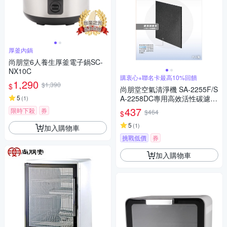
厚釜內鍋
尚朋堂6人養生厚釜電子鍋SC-
NX10C
購衷心+聯名卡最高10%回饋
1,290
$1,390
$
尚朋堂空氣清淨機 SA-2255F/S
5
A-2258DC專用高效活性碳濾網
(
1
)
SA-T556
437
限時下殺
券
$464
$
5
(
1
)
加入購物車
挑戰低價
券
加入購物車