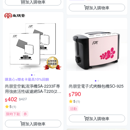
加入購物車
加入購物車
購衷心+聯名卡最高10%回饋
尚朋堂空氣清淨機SA-2233F專
尚朋堂電子式烤麵包機SO-925
用強效活性碳濾網SA-T220(2
790
$
盒裝)
402
$427
$
5
(
1
)
5
(
1
)
活動
限時下殺
券
加入購物車
加入購物車