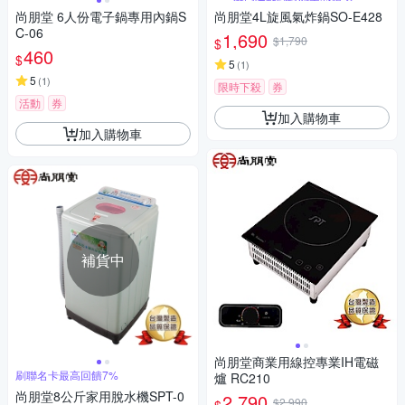
尚朋堂 6人份電子鍋專用內鍋S
尚朋堂4L旋風氣炸鍋SO-E428
C-06
1,690
$1,790
$
460
$
5
(
1
)
5
(
1
)
限時下殺
券
活動
券
加入購物車
加入購物車
補貨中
尚朋堂商業用線控專業IH電磁
刷聯名卡最高回饋7%
爐 RC210
尚朋堂8公斤家用脫水機SPT-0
2,790
$2,990