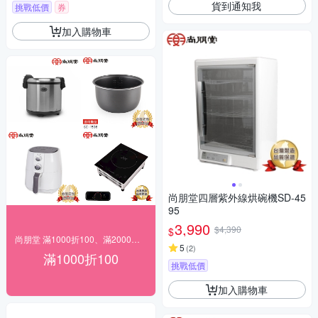
貨到通知我
挑戰低價
券
加入購物車
尚朋堂四層紫外線烘碗機SD-45
95
3,990
$4,390
$
尚朋堂 滿1000折100、滿2000折200…
5
(
2
)
滿1000折100
挑戰低價
加入購物車