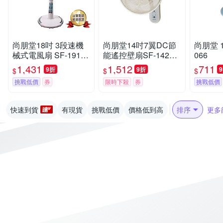
尚朋堂18吋 3段速機
尚朋堂14吋7翼DC節
尚朋堂 
械式電風扇 SF-1918
能遙控壁扇SF-1424
066
P
WD
1,431
1,512
711
9折
9折
$
$
$
挑戰低價
券
限時下殺
券
挑戰低價
快速到貨
有現貨
挑戰低價
價格低到高
排序
更多