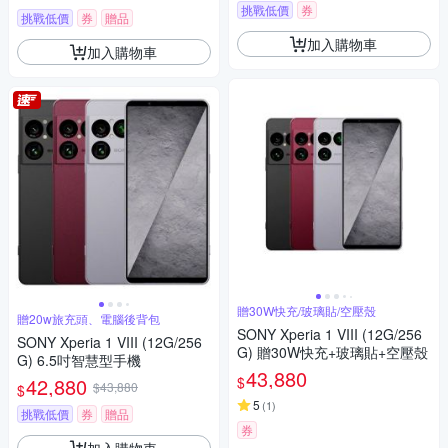
挑戰低價
券
挑戰低價
券
贈品
加入購物車
加入購物車
贈30W快充/玻璃貼/空壓殼
贈20w旅充頭、電腦後背包
SONY Xperia 1 VIII (12G/256
SONY Xperia 1 VIII (12G/256
G) 贈30W快充+玻璃貼+空壓殼
G) 6.5吋智慧型手機
43,880
$
42,880
$43,880
$
5
(
1
)
挑戰低價
券
贈品
券
加入購物車