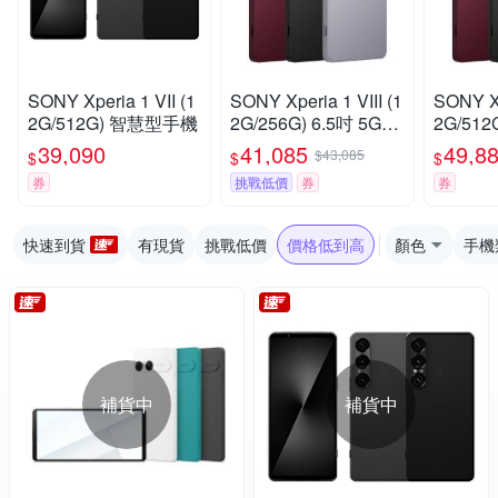
SONY Xperia 1 VII (1
SONY Xperia 1 VIII (1
SONY Xp
2G/512G) 智慧型手機
2G/256G) 6.5吋 5G智
2G/512G) 6.5吋
慧型手機
慧型手
39,090
41,085
49,8
$43,085
$
$
$
券
挑戰低價
券
券
快速到貨
有現貨
挑戰低價
價格低到高
顏色
手機
補貨中
補貨中