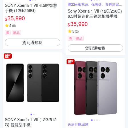
贈22w旅充頭、保護殼、背包送完為
SONY Xperia 1 VII 6.5吋智慧
止
手機 (12G/256G)
Sony Xperia 1 VII (12G/256G)
6.5吋超進化三鏡頭相機手機
35,890
$
35,990
$
5
(
5
)
5
(
2
)
券
贈品
券
贈品
貨到通知我
貨到通知我
SONY Xperia 1 VII (12G/512
G) 智慧型手機
送旅行壓縮袋