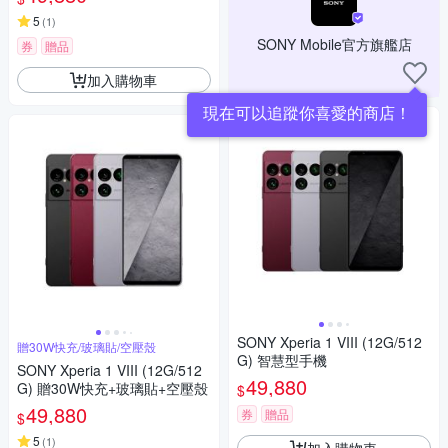
5
(
1
)
SONY Mobile官方旗艦店
券
贈品
加入購物車
現在可以追蹤你喜愛的商店！
SONY Xperia 1 VIII (12G/512
贈30W快充/玻璃貼/空壓殼
G) 智慧型手機
SONY Xperia 1 VIII (12G/512
49,880
G) 贈30W快充+玻璃貼+空壓殼
$
49,880
券
贈品
$
5
(
1
)
加入購物車