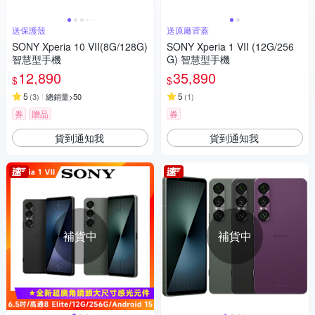
送保護殼
送原廠背蓋
SONY Xperia 10 VII(8G/128G)
SONY Xperia 1 VII (12G/256
智慧型手機
G) 智慧型手機
12,890
35,890
$
$
5
5
(
3
)
總銷量>50
(
1
)
券
贈品
券
貨到通知我
貨到通知我
補貨中
補貨中