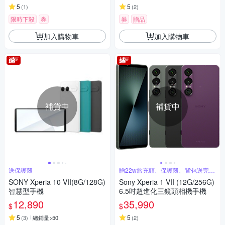
5
5
(
1
)
(
2
)
限時下殺
券
券
贈品
加入購物車
加入購物車
補貨中
補貨中
送保護殼
贈22w旅充頭、保護殼、背包送完為
止
SONY Xperia 10 VII(8G/128G)
Sony Xperia 1 VII (12G/256G)
智慧型手機
6.5吋超進化三鏡頭相機手機
12,890
35,990
$
$
5
5
(
3
)
總銷量>50
(
2
)