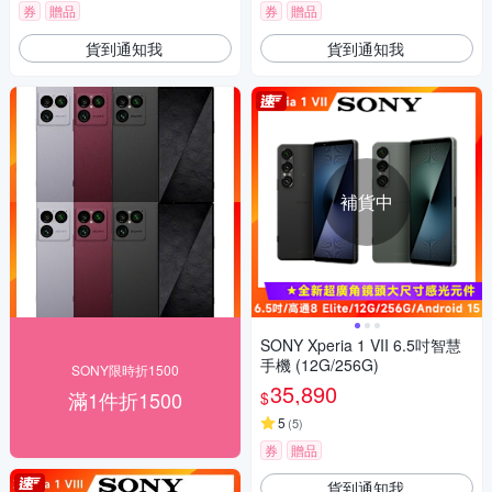
券
贈品
券
贈品
貨到通知我
貨到通知我
補貨中
SONY Xperia 1 VII 6.5吋智慧
手機 (12G/256G)
SONY限時折1500
35,890
滿1件折1500
$
5
(
5
)
券
贈品
貨到通知我