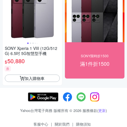
SONY Xperia 1 VIII (12G/512
G) 6.5吋 5G智慧型手機
SONY限時折1500
50,880
$
滿1件折1500
券
加入購物車
Yahoo台灣電子商務 版權所有 © 2026 服務條款(
更新
)
客服中心
|
關於我們
|
購物須知