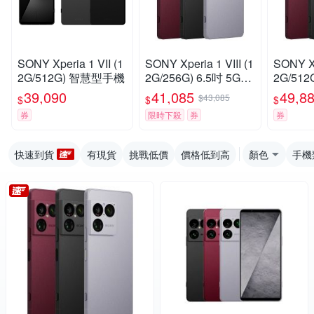
SONY Xperia 1 VII (1
SONY Xperia 1 VIII (1
SONY Xp
2G/512G) 智慧型手機
2G/256G) 6.5吋 5G智
2G/512G) 6.5吋
慧型手機
慧型手
39,090
41,085
49,8
$43,085
$
$
$
券
限時下殺
券
券
快速到貨
有現貨
挑戰低價
價格低到高
顏色
手機