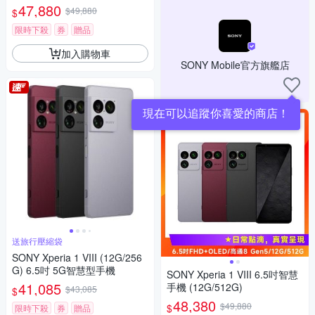
47,880
$49,880
$
限時下殺
券
贈品
加入購物車
SONY Mobile官方旗艦店
現在可以追蹤你喜愛的商店！
送旅行壓縮袋
SONY Xperia 1 VIII (12G/256
G) 6.5吋 5G智慧型手機
SONY Xperia 1 VIII 6.5吋智慧
41,085
手機 (12G/512G)
$43,085
$
48,380
$49,880
$
限時下殺
券
贈品