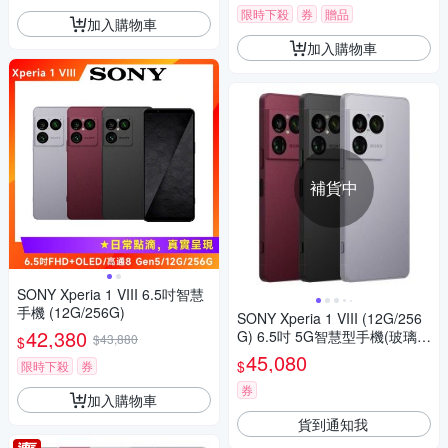
限時下殺
券
贈品
加入購物車
加入購物車
補貨中
SONY Xperia 1 VIII 6.5吋智慧
手機 (12G/256G)
SONY Xperia 1 VIII (12G/256
42,380
G) 6.5吋 5G智慧型手機(玻璃貼
$43,880
$
+保護殼組合)
45,080
$
限時下殺
券
券
加入購物車
貨到通知我