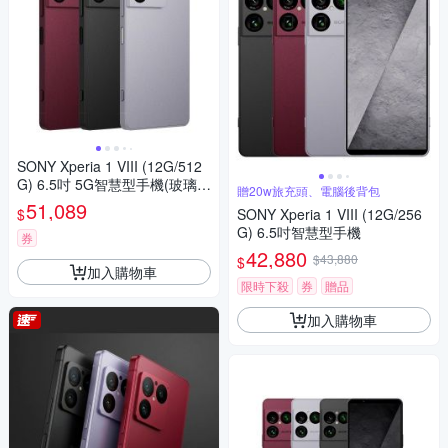
SONY Xperia 1 VIII (12G/512
G) 6.5吋 5G智慧型手機(玻璃貼
贈20w旅充頭、電腦後背包
+保護殼組合)
51,089
$
SONY Xperia 1 VIII (12G/256
G) 6.5吋智慧型手機
券
42,880
$43,880
$
加入購物車
限時下殺
券
贈品
加入購物車