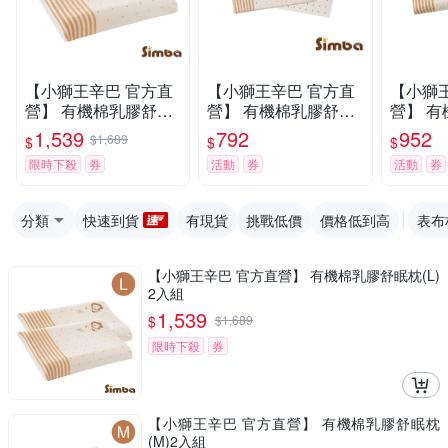
【小獅王辛巴 官方直
【小獅王辛巴 官方直
【小獅
營】 有機棉乳膠舒眠
營】 有機棉乳膠舒眠
營】 
枕(L)2入組
枕(M)
枕(L)
1,539
792
952
$1,689
$
$
$
限時下殺
券
活動
券
活動
券
分類
快速到貨
有現貨
挑戰低價
價格低到高
表布
【小獅王辛巴 官方直營】 有機棉乳膠舒眠枕(L)
2入組
1,539
$
$
1,689
限時下殺
券
【小獅王辛巴 官方直營】 有機棉乳膠舒眠枕
(M)2入組