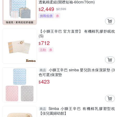
透氣棉柔組(開襟短袖-60cm/70cm)
2,449
$
$
2,599
挑戰低價
券
【小獅王辛巴 官方直營】 有機棉乳膠舒眠枕
(S)
712
$
活動
券
小獅王辛巴 simba 嬰兒防水保潔尿墊 (3
商店
色可選)保潔墊
423
$
Simba 小獅王辛巴 有機棉乳膠塑型枕
商店
【佳兒園婦幼館】