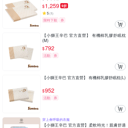
1,259
$
9折
5
(
1
)
限時下殺
券
【小獅王辛巴 官方直營】 有機棉乳膠舒眠枕
(M)
792
$
活動
券
【小獅王辛巴 官方直營】 有機棉乳膠舒眠枕(L)
952
$
活動
券
穿上會呼吸的衣服
【小獅王辛巴 官方直營】柔軟時光！親膚舒適