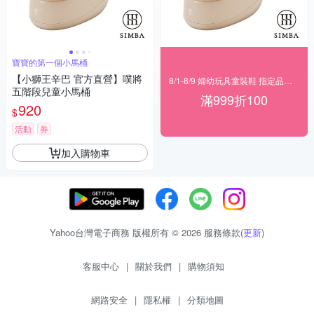
寶寶的第一個小馬桶
【小獅王辛巴 官方直營】噗將
8/1-8/9 婦幼玩具童裝鞋 指定品滿999折100
五階段兒童小馬桶
滿999折100
920
$
活動
券
加入購物車
Yahoo台灣電子商務 版權所有 © 2026 服務條款(
更新
)
客服中心
|
關於我們
|
購物須知
網路安全
|
隱私權
|
分類地圖