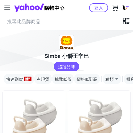
Yahoo購物中心
登入
Simba 小獅王辛巴
追蹤品牌
快速到貨
有現貨
挑戰低價
價格低到高
種類
排