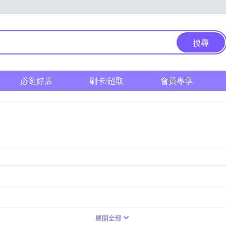
搜尋
必逛好店
刷卡/超取
會員專享
配件限手洗
節能板/導熱板
電磁爐
節能鍋/壓力鍋/快鍋
電陶爐
黑晶爐
展開全部