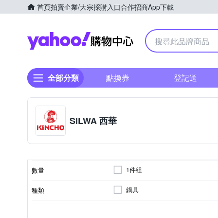
首頁
拍賣
企業/大宗採購入口
合作招商
App下載
Yahoo購物中心
全部分類
點換券
登記送
SILWA 西華
1件組
數量
鍋具
種類
瓦斯爐
鑄鐵
單柄
炒鍋
不鏽鋼
提把
湯鍋
滷素爐
滷鍋/滷桶
鍋具
21cm-25cm
適用於
鍋子尺寸
主要材質
手把
類型