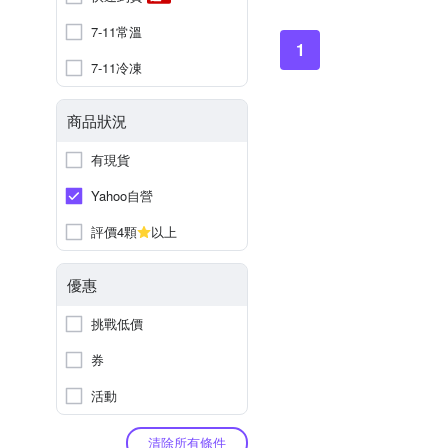
7-11常溫
1
7-11冷凍
商品狀況
有現貨
Yahoo自營
評價4顆
以上
優惠
挑戰低價
券
活動
清除所有條件