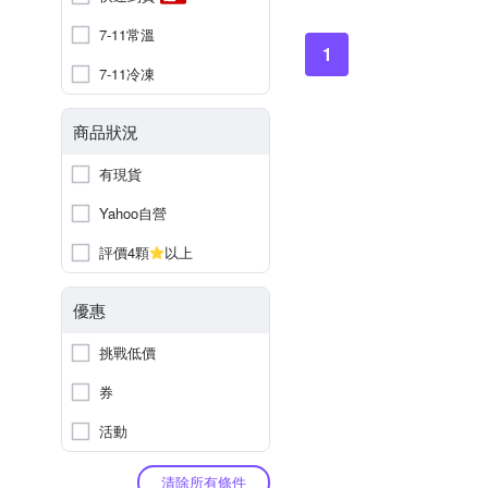
7-11常溫
1
7-11冷凍
商品狀況
有現貨
Yahoo自營
評價4顆
以上
優惠
挑戰低價
券
活動
清除所有條件