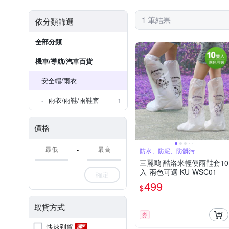
1 筆結果
依分類篩選
全部分類
機車/導航/汽車百貨
安全帽/雨衣
雨衣/雨鞋/雨鞋套
1
價格
-
防水、防泥、防髒污
三麗鷗 酷洛米輕便雨鞋套10
入-兩色可選 KU-WSC01
確定
499
$
取貨方式
券
快速到貨