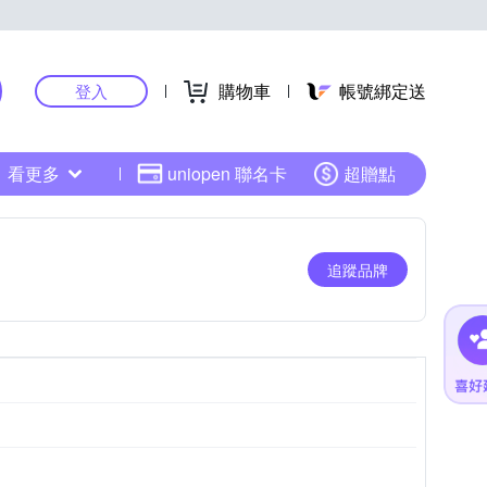
購物車
帳號綁定送
登入
看更多
uniopen 聯名卡
超贈點
追蹤品牌