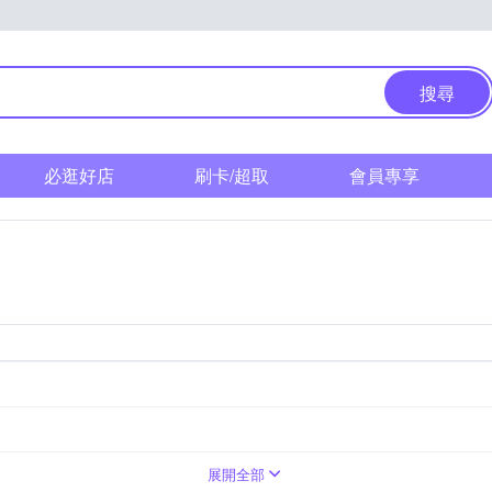
搜尋
必逛好店
刷卡/超取
會員專享
展開全部