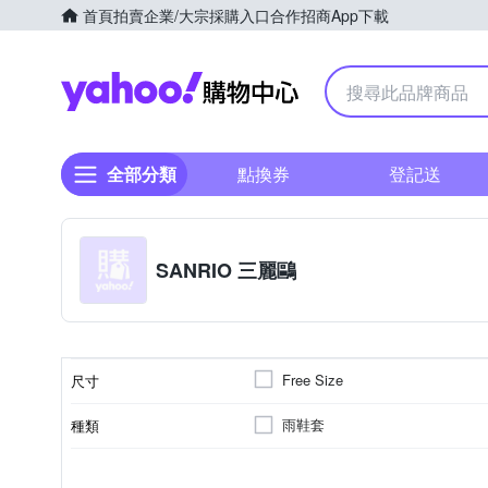
首頁
拍賣
企業/大宗採購入口
合作招商
App下載
Yahoo購物中心
全部分類
點換券
登記送
SANRIO 三麗鷗
Free Size
尺寸
雨鞋套
種類
皆適用
適用對象
顏色