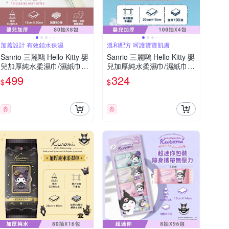
加蓋設計 有效鎖水保濕
溫和配方 呵護寶寶肌膚
Sanrio 三麗鷗 Hello Kitty 嬰
Sanrio 三麗鷗 Hello Kitty 嬰
兒加厚純水柔濕巾/濕紙巾 8
兒加厚純水柔濕巾/濕紙巾 1
0 抽 (加蓋) X 8 包 獨特加厚
00 抽 (加蓋) X 4 包 加厚無
499
324
$
$
珍珠點壓花 超溫和配方零添
紡布棉柔超柔觸感
加
券
券