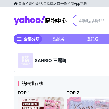
首頁
拍賣
企業/大宗採購入口
合作招商
App下載
Yahoo購物中心
全部分類
點換券
登記送
SANRIO 三麗鷗
熱銷排行榜
TOP 1
TOP 2