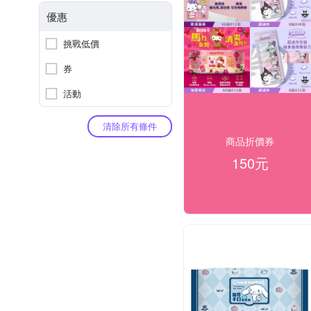
優惠
挑戰低價
券
活動
清除所有條件
商品折價券
150元