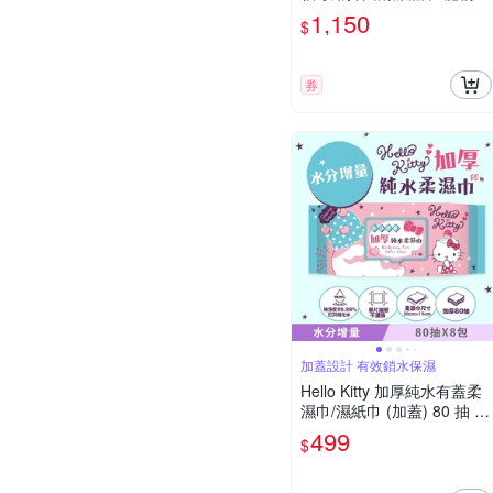
紙巾 (加蓋) 30 抽 X 24 包
1,150
$
(箱購) - 加厚款 添加柿子單
寧酸 有效吸附異味
券
加蓋設計 有效鎖水保濕
Hello Kitty 加厚純水有蓋柔
濕巾/濕紙巾 (加蓋) 80 抽 X
8 包 - 水分增量版 特選加厚
499
$
縲縈水針布 超溫和配方零添
加