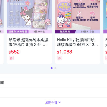
酷洛米 超迷你純水柔濕
Hello Kitty 乾濕兩用珍
巾/濕紙巾 8 抽 X 64 包
珠紋洗臉巾 66抽 X 12包
分
口袋隨身包 - 水分增量
一巾多用 22 X 20 cm 超
552
1,068
$
$
款
大尺寸 乾濕皆可 嬰幼兒
2
券
敏感肌適用
券
兩用
抗菌配方添加
展開全部