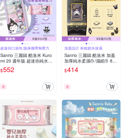
超迷你口袋包 隨身攜帶無壓力
加蓋設計 有效鎖水保濕
Sanrio 三麗鷗 酷洛米 Kuro
Sanrio 三麗鷗 酷洛米 加蓋
mi 20 週年版 超迷你純水柔
加厚純水柔濕巾/濕紙巾 80
濕巾/濕紙巾 8 抽 X 64 包 口
抽 X 6 包 - 20 週年特別款
552
414
$
$
袋隨身包
特選加厚壓花珍珠網眼布 超
溫和配方零添加
券
券