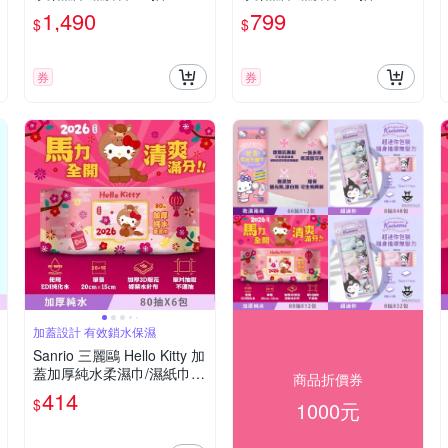
包 (箱購) 口袋隨身包
包 口袋隨身包
1,490
799
$
$
券
券
加蓋設計 有效鎖水保濕
Sanrio 三麗鷗 Hello Kitty 加
蓋加厚純水柔濕巾/濕紙巾 8
商品折價券
0 抽 X 6 包 -3D壓花馬年特
414
$
1000元
別款 特選加厚珍珠網眼布
超溫和配方零添加