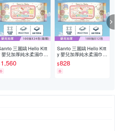
Sanrio 三麗鷗 Hello Kitt
Sanrio 三麗鷗 Hello Kitt
布丁
y 嬰兒加厚純水柔濕巾/
y 嬰兒加厚純水柔濕巾/
純水
濕紙巾 100 抽 (加蓋) X
濕紙巾 100 抽 (加蓋) X
X 
1,560
828
3
$
$
$
4 包(箱購) 加厚無紡布
12 包 加厚無紡布棉柔超
棉柔超柔觸感
券
柔觸感
券
券