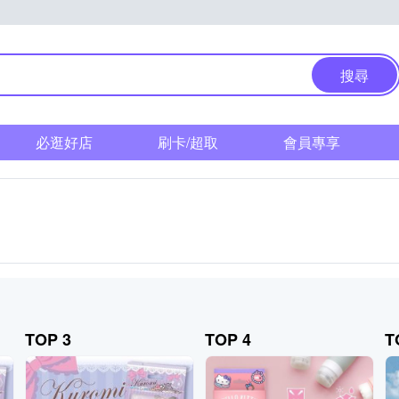
搜尋
必逛好店
刷卡/超取
會員專享
TOP 3
TOP 4
T