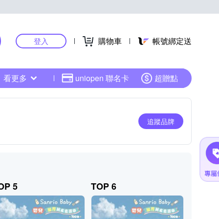
購物車
帳號綁定送
登入
看更多
uniopen 聯名卡
超贈點
追蹤品牌
OP 5
TOP 6
TOP