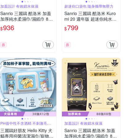
加蓋設計 有效鎖水保濕
超迷你口袋包 隨身攜帶無壓力
Sanrio 三麗鷗 酷洛米 加蓋
Sanrio 三麗鷗 酷洛米 Kuro
加厚純水柔濕巾/濕紙巾 80
mi 20 週年版 超迷你純水柔
抽 X 16 包 - 20 週年特別款
濕巾/濕紙巾 8 抽 X 96 包 口
936
799
$
$
特選加厚壓花珍珠網眼布 超
袋隨身包
溫和配方零添加
券
券
PH值中性不含酒精 不刺激毛小
加蓋設計 有效鎖水保濕
孩寶貝肌膚
三麗鷗好朋友 Hello Kitty 犬
Sanrio 三麗鷗 酷洛米 加蓋
貓專用抑菌清潔濕巾/寵物濕
加厚純水柔濕巾/濕紙巾 80