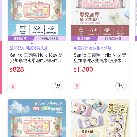
溫和配方 呵護寶寶肌膚
加蓋設計 有效鎖水保濕
Sanrio 三麗鷗 Hello Kitty 嬰
Sanrio 三麗鷗 Hello Kitty 嬰
兒加厚純水柔濕巾/濕紙巾 1
兒加厚純水柔濕巾/濕紙巾 8
00 抽 (加蓋) X 12 包 加厚無
0抽 (加蓋)X 24包 (箱購)獨
828
1,380
$
$
紡布棉柔超柔觸感
特加厚珍珠點壓花 超溫和配
方零添加
券
券