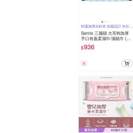
特選加厚水針布 加蓋設計 水分不
蒸發
Sanrio 三麗鷗 大耳狗加厚
手口有蓋柔濕巾/濕紙巾 (加
蓋) 80 抽 X 16 包 適用於
936
$
手、口、臉 使用超安心
券