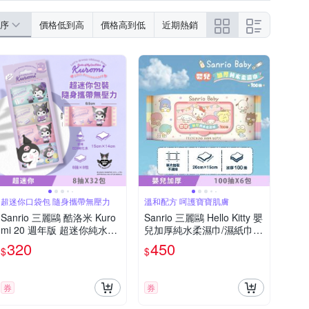
序
價格低到高
價格高到低
近期熱銷
超迷你口袋包 隨身攜帶無壓力
溫和配方 呵護寶寶肌膚
Sanrio 三麗鷗 酷洛米 Kuro
Sanrio 三麗鷗 Hello Kitty 嬰
mi 20 週年版 超迷你純水柔
兒加厚純水柔濕巾/濕紙巾 1
濕巾/濕紙巾 8 抽 X 32 包 口
00 抽 (加蓋) X 6 包 加厚無
320
450
$
$
袋隨身包
紡布棉柔超柔觸感
券
券