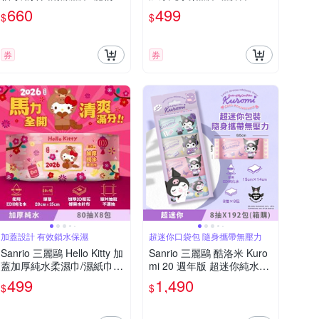
紙巾 (加蓋) 30 抽 X 12 包-
抽 X 8 包 - 20 週年特別款
660
499
$
$
加厚款 添加柿子單寧酸 有
特選加厚壓花珍珠網眼布 超
效吸附異味
溫和配方零添加
券
券
加蓋設計 有效鎖水保濕
超迷你口袋包 隨身攜帶無壓力
Sanrio 三麗鷗 Hello Kitty 加
Sanrio 三麗鷗 酷洛米 Kuro
蓋加厚純水柔濕巾/濕紙巾 8
mi 20 週年版 超迷你純水柔
0 抽 X 8 包 -3D壓花馬年特
濕巾/濕紙巾 8 抽 X 192 包
499
1,490
$
$
別款 特選加厚珍珠網眼布
口袋隨身包
超溫和配方零添加