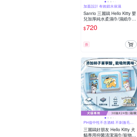
加蓋設計 有效鎖水保濕
Sanrio 三麗鷗 Hello Kitty 嬰
兒加厚純水柔濕巾/濕紙巾 8
0 抽 (加蓋) X 12 包 獨特加
720
$
厚珍珠點壓花 超溫和配方零
添加
券
PH值中性不含酒精 不刺激毛小
孩寶貝肌膚
三麗鷗好朋友 Hello Kitty 犬
貓專用抑菌清潔濕巾/寵物濕