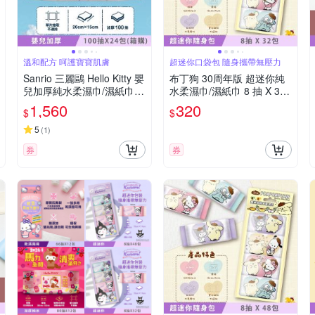
溫和配方 呵護寶寶肌膚
超迷你口袋包 隨身攜帶無壓力
Sanrio 三麗鷗 Hello Kitty 嬰
布丁狗 30周年版 超迷你純
兒加厚純水柔濕巾/濕紙巾 1
水柔濕巾/濕紙巾 8 抽 X 32
00 抽 (加蓋) X 24 包(箱購)
包 口袋隨身包
1,560
320
$
$
加厚無紡布棉柔超柔觸感
5
(
1
)
券
券