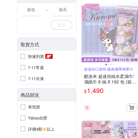
-
確定
取貨方式
快速到貨
7-11常溫
超迷你口袋包 隨身攜帶無壓力
酷洛米 超迷你純水柔濕巾/
7-11冷凍
濕紙巾 8 抽 X 192 包 (箱購)
口袋隨身包 - 水分增量款
1,490
$
商品狀況
有現貨
券
Yahoo自營
評價4顆
以上