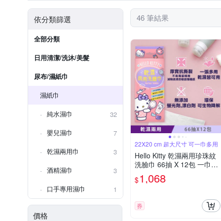
46 筆結果
依分類篩選
全部分類
日用清潔/洗沐/美髮
尿布/濕紙巾
濕紙巾
純水濕巾
32
嬰兒濕巾
7
22X20 cm 超大尺寸 可一巾多用
乾濕兩用巾
3
Hello Kitty 乾濕兩用珍珠紋
洗臉巾 66抽 X 12包 一巾多
酒精濕巾
3
用 22 X 20 cm 超大尺寸 乾
1,068
$
濕皆可 嬰幼兒敏感肌適用
口手專用濕巾
1
券
價格