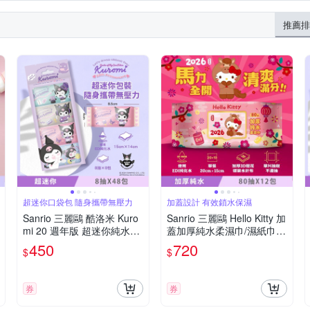
推薦排
超迷你口袋包 隨身攜帶無壓力
加蓋設計 有效鎖水保濕
Sanrio 三麗鷗 酷洛米 Kuro
Sanrio 三麗鷗 Hello Kitty 加
mi 20 週年版 超迷你純水柔
蓋加厚純水柔濕巾/濕紙巾 8
濕巾/濕紙巾 8 抽 X 48 包 口
0 抽 X 12 包 -3D壓花馬年特
450
720
$
$
袋隨身包
別款 特選加厚珍珠網眼布
超溫和配方零添加
券
券