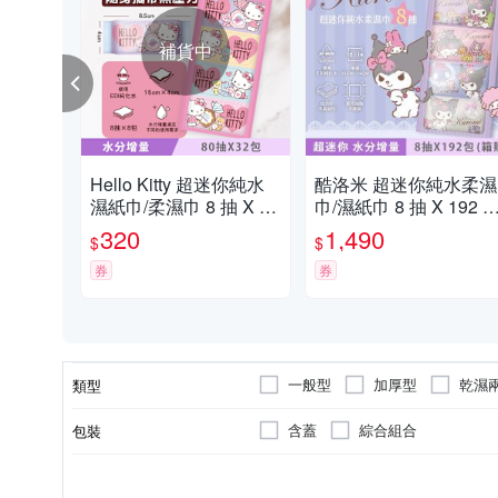
補貨中
Hello Kitty 超迷你純水
酷洛米 超迷你純水柔濕
濕紙巾/柔濕巾 8 抽 X 32
巾/濕紙巾 8 抽 X 192 包
包 - 水分增量版 口袋隨
(箱購) 口袋隨身包 - 水
320
1,490
$
$
身包
增量款
券
券
一般型
加厚型
乾濕
類型
含蓋
綜合組合
包裝
無
純水無添加
乾式紙巾
香味
特性