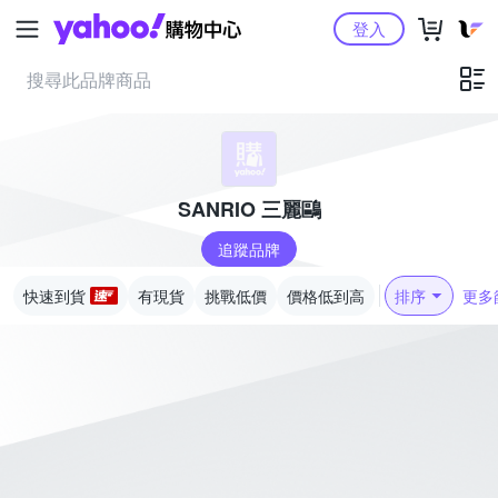
Yahoo購物中心
登入
SANRIO 三麗鷗
追蹤品牌
快速到貨
有現貨
挑戰低價
價格低到高
排序
更多