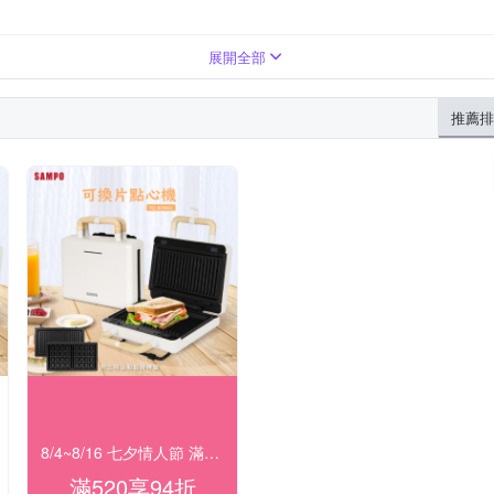
展開全部
推薦排
8/4~8/16 七夕情人節 滿額94折
滿520享94折