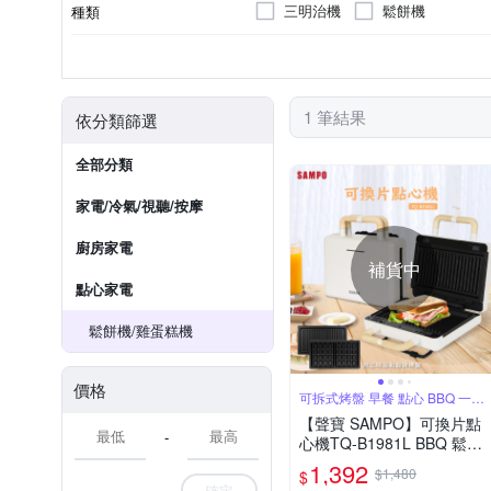
三明治機
鬆餅機
種類
110V
60Hz
電壓
頻率
1 筆結果
依分類篩選
全部分類
家電/冷氣/視聽/按摩
廚房家電
補貨中
點心家電
鬆餅機/雞蛋糕機
價格
可拆式烤盤 早餐 點心 BBQ 一機
搞定
【聲寶 SAMPO】可換片點
-
心機TQ-B1981L BBQ 鬆餅
三明治 帕尼尼
1,392
$1,480
$
確定