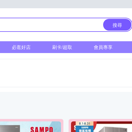
搜尋
必逛好店
刷卡/超取
會員專享