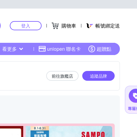
購物車
帳號綁定送
登入
看更多
uniopen 聯名卡
超贈點
前往旗艦店
追蹤品牌