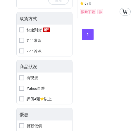
5
(
1
)
限時下殺
券
取貨方式
快速到貨
1
7-11常溫
7-11冷凍
商品狀況
有現貨
Yahoo自營
評價4顆
以上
優惠
挑戰低價