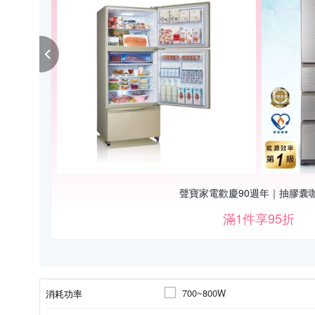
聲寶家電歡慶90週年｜抽膠囊
滿1件享95折
700~800W
消耗功率