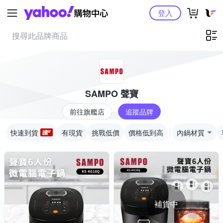
Yahoo購物中心
登入
SAMPO 聲寶
前往旗艦店
追蹤品牌
快速到貨
有現貨
挑戰低價
價格低到高
內鍋材質
補貨中