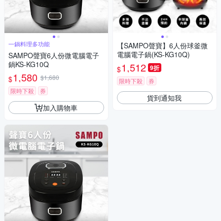
一鍋料理多功能
【SAMPO聲寶】6人份球釜微
電腦電子鍋(KS-KG10Q)
SAMPO聲寶6人份微電腦電子
鍋KS-KG10Q
1,512
9折
$
1,580
$1,680
$
限時下殺
券
限時下殺
券
貨到通知我
加入購物車