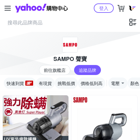
Yahoo購物中心
登入
SAMPO 聲寶
前往旗艦店
追蹤品牌
快速到貨
有現貨
挑戰低價
價格低到高
電壓
顏色