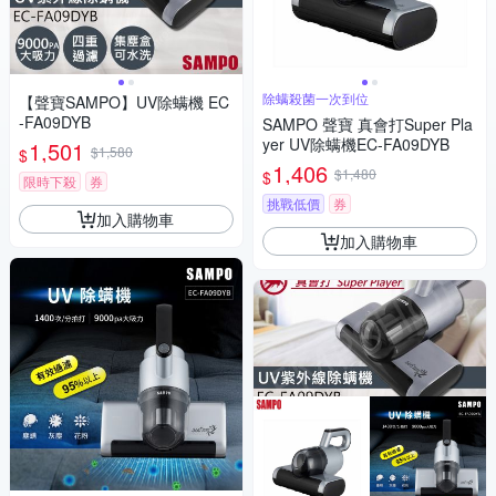
除螨殺菌一次到位
【聲寶SAMPO】UV除螨機 EC
-FA09DYB
SAMPO 聲寶 真會打Super Pla
yer UV除螨機EC-FA09DYB
1,501
$1,580
$
1,406
$1,480
$
限時下殺
券
挑戰低價
券
加入購物車
加入購物車