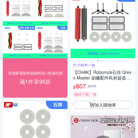
尺寸精準一致
【CHAK】Roborock石頭 Qrev
清潔家電限時促銷95折+快速到貨
o Master 副廠配件耗材超值組
滿1件享95折
(主刷x1 邊刷x4 濾網x4 拖布x4)
807
$849
$
限時下殺
券
加入購物車