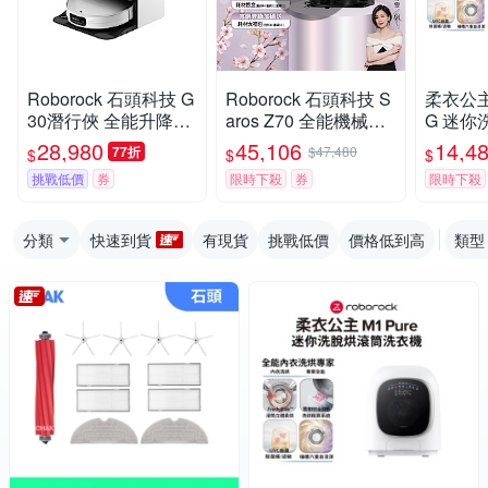
Roborock 石頭科技 G
Roborock 石頭科技 S
柔衣公主 
30潛行俠 全能升降極
aros Z70 全能機械手
G 迷你洗
淨王者 (智慧升降全域
臂旗艦掃拖王者(機械
洗衣機 
28,980
45,106
14,4
77折
$47,480
$
$
$
LDS/超薄7.98/聲波恆
手臂/零纏繞/22000P
漬洗/立
挑戰低價
券
限時下殺
券
限時下殺
濕拖地/22000Pa)
a/7.98超薄/80度熱洗)
證/UVC
k石頭
分類
快速到貨
有現貨
挑戰低價
價格低到高
類型