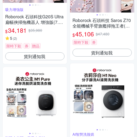
吸力增強版
Roborock 石頭科技G20S Ultra
Roborock 石頭科技 Saros Z70
扁幅俠掃拖機器人 增強版(7.98
全能機械手臂旗艦掃拖王者(機
超薄/星陣導航/零纏繞/底盤升
34,181
$35,980
$
械手臂/零纏繞/22000Pa/7.98
45,106
降/恆濕拖地/80度熱水洗/22000
$47,480
$
超薄/80度熱洗)
PA)
5
(
2
)
限時下殺
券
限時下殺
券
贈品
貨到通知我
貨到通知我
AI智慧洗脫烘