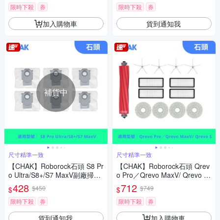
限時下殺
券
限時下殺
券
加入購物車
貨到通知我
補貨中
尺寸精準一致
尺寸精準一致
【CHAK】Roborock石頭 S8 Pr
【CHAK】Roborock石頭 Qrev
o Ultra/S8+/S7 MaxV副廠掃拖
o Pro／Qrevo MaxV/ Qrevo S
機配件集塵袋超值組(6入組)
副廠配件耗材超值組(主刷x1 邊
428
712
$450
$749
$
$
刷x4 濾網x4 拖布x4)
限時下殺
券
限時下殺
券
貨到通知我
加入購物車