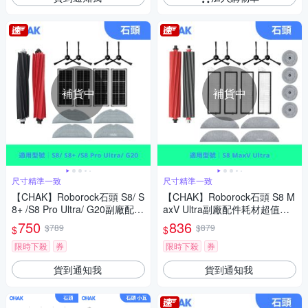
補貨中
補貨中
尺寸精準一致
尺寸精準一致
【CHAK】Roborock石頭 S8/ S
【CHAK】Roborock石頭 S8 M
8+ /S8 Pro Ultra/ G20副廠配件
axV Ultra副廠配件耗材超值組
(主刷x1 邊刷x4 活性碳濾網x4
(主刷x1 邊刷x4 濾網x4 雙震動
750
836
$789
$879
$
$
雙震動拖布x4)
拖布x4 邊角圓拖x4)
限時下殺
券
限時下殺
券
貨到通知我
貨到通知我