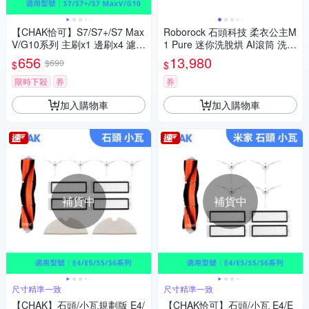
【CHAK恰可】S7/S7+/S7 Max
Roborock 石頭科技 柔衣公主M
V/G10系列 主刷x1 邊刷x4 濾網
1 Pure 迷你洗脫烘 AI滾筒 洗衣
x4 灰色拖布x2
機
656
13,980
$690
$
$
限時下殺
券
券
加入購物車
加入購物車
補貨中
補貨中
尺寸精準一致
尺寸精準一致
【CHAK】石頭/小瓦規劃版 E4/
【CHAK恰可】石頭/小瓦 E4/E