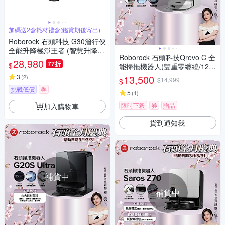
加碼送2盒耗材禮盒(鑑賞期後寄出)
Roborock 石頭科技 G30潛行俠
全能升降極淨王者 (智慧升降全
Roborock 石頭科技Qrevo C 全
域LDS/超薄7.98/聲波恆濕拖地/
28,980
77折
$
能掃拖機器人(雙重零纏繞/120
22000Pa)
00Pa吸力/伸縮機械臂/45度烘
3
13,500
(
2
)
$14,999
$
乾)
挑戰低價
券
5
(
1
)
限時下殺
券
贈品
加入購物車
貨到通知我
補貨中
補貨中