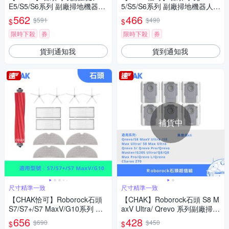
E5/S5/S6系列 副廠掃地機器人
5/S5/S6系列 副廠掃地機器人配
配件耗材組(主刷x1 邊刷x4 濾
件超值組(主刷x1 邊刷x4 濾網x
562
466
$591
$490
$
$
網x4 拖布x2)
4)
限時下殺
券
限時下殺
券
貨到通知我
貨到通知我
補貨中
尺寸精準一致
尺寸精準一致
【CHAK恰可】Roborock石頭
【CHAK】Roborock石頭 S8 M
S7/S7+/S7 MaxV/G10系列 副
axV Ultra/ Qrevo 系列副廠掃拖
廠配件耗材超值組(主刷x1 邊刷
機配件集塵袋超值組(6入組)
656
428
$690
$450
$
$
x4 濾網x4 拖布x4)