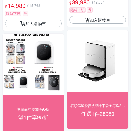
39,980
$42,084
$
體柔烘/母嬰認證/UVC殺菌) Ro
14,980
ck石頭
$15,768
$
borock石頭
限時下殺
券
限時下殺
券
加入購物車
加入購物車
石頭G30潛行俠限時下殺★再送2盒耗材禮盒
家電品牌慶限時95折
任選1件28980
滿1件享95折