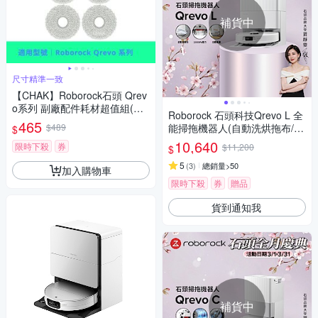
補貨中
尺寸精準一致
【CHAK】Roborock石頭 Qrev
o系列 副廠配件耗材超值組(拖
Roborock 石頭科技Qrevo L 全
布6入組)
465
$489
能掃拖機器人(自動洗烘拖布/自
$
動集塵/10000Pa吸力/零纏繞邊
10,640
限時下殺
券
$11,200
$
刷)
5
(
3
)
總銷量>50
加入購物車
限時下殺
券
贈品
貨到通知我
補貨中