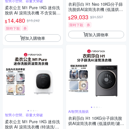
智慧小空間、容量大突破
衣莉莎白 H1 Neo 10KG分子篩
柔衣公主 M1 Pure 1KG 迷你洗
洗脫烘AI滾筒洗衣機 (低溫烘乾/
脫烘 AI 滾筒洗衣機 不含安裝
濾網自清潔/空氣洗/羊毛烘) Ro
29,033
$31,557
$
(特漬洗/立體柔烘/母嬰認證/UV
14,480
borock石頭
$15,242
$
C殺菌) Roborock石頭
限時下殺
券
限時下殺
券
加入購物車
加入購物車
AI智慧洗脫烘
智慧小空間、容量大突破
衣莉莎白 H1 10KG分子篩洗脫
柔衣公主 M1 Pure 1KG 迷你洗
烘AI滾筒洗衣機 (低溫烘乾/濾網
脫烘 AI 滾筒洗衣機 (特漬洗/立
自清潔/空氣洗/羊毛烘) Roboro