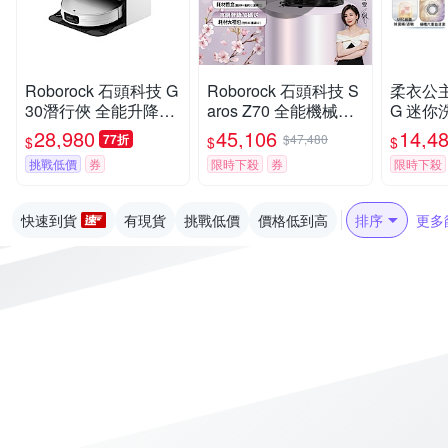
Roborock 石頭科技 G
Roborock 石頭科技 S
柔衣公主 
30潛行俠 全能升降極
aros Z70 全能機械手
G 迷你洗
淨王者 (智慧升降全域
臂旗艦掃拖王者(機械
洗衣機 
28,980
45,106
14,4
77折
$47,480
$
$
$
LDS/超薄7.98/聲波恆
手臂/零纏繞/22000P
漬洗/立
挑戰低價
券
限時下殺
券
限時下殺
濕拖地/22000Pa)
a/7.98超薄/80度熱洗)
證/UVC
k石頭
快速到貨
有現貨
挑戰低價
價格低到高
排序
更多