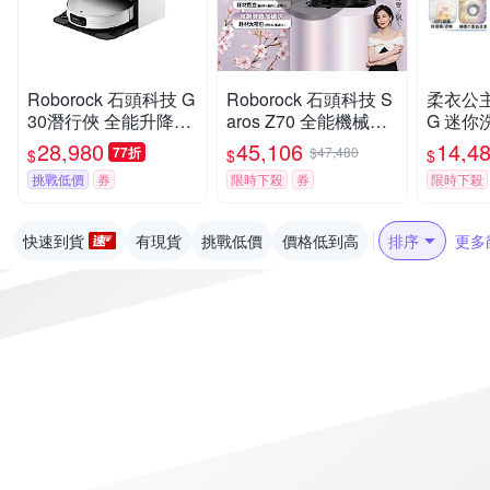
Roborock 石頭科技 G
Roborock 石頭科技 S
柔衣公主 
30潛行俠 全能升降極
aros Z70 全能機械手
G 迷你洗
淨王者 (智慧升降全域
臂旗艦掃拖王者(機械
洗衣機 
28,980
45,106
14,4
77折
$47,480
$
$
$
LDS/超薄7.98/聲波恆
手臂/零纏繞/22000P
漬洗/立
挑戰低價
券
限時下殺
券
限時下殺
濕拖地/22000Pa)
a/7.98超薄/80度熱洗)
證/UVC
k石頭
快速到貨
有現貨
挑戰低價
價格低到高
排序
更多