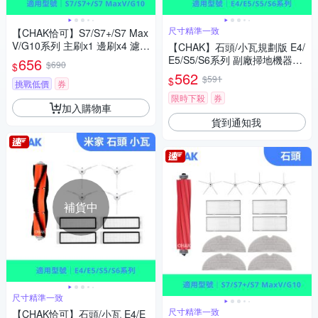
尺寸精準一致
【CHAK恰可】S7/S7+/S7 Max
V/G10系列 主刷x1 邊刷x4 濾網
【CHAK】石頭/小瓦規劃版 E4/
x4 灰色拖布x2
E5/S5/S6系列 副廠掃地機器人
656
$690
$
配件耗材組(主刷x1 邊刷x4 濾
562
$591
$
挑戰低價
券
網x4 拖布x2)
限時下殺
券
加入購物車
貨到通知我
補貨中
尺寸精準一致
尺寸精準一致
【CHAK恰可】石頭/小瓦 E4/E