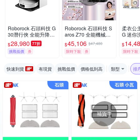
Roborock 石頭科技 G
Roborock 石頭科技 S
柔衣公主 
30潛行俠 全能升降極
aros Z70 全能機械手
G 迷你洗
淨王者 (智慧升降全域
臂旗艦掃拖王者(機械
洗衣機 
28,980
45,106
14,4
77折
$47,480
$
$
$
LDS/超薄7.98/聲波恆
手臂/零纏繞/22000P
漬洗/立
挑戰低價
券
限時下殺
券
限時下殺
濕拖地/22000Pa)
a/7.98超薄/80度熱洗)
證/UVC
k石頭
快速到貨
有現貨
挑戰低價
價格低到高
類型
排
補貨中