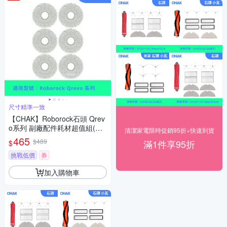
尺寸精準一致
【CHAK】Roborock石頭 Qrev
o系列 副廠配件耗材超值組(拖
清潔家電限時促銷95折+快速到貨
布6入組)
465
$489
滿1件享95折
$
挑戰低價
券
加入購物車