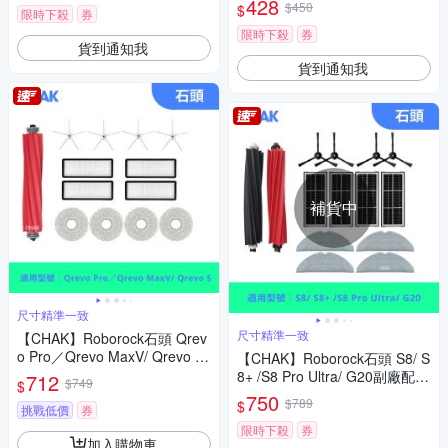
428
$450
$
限時下殺
券
限時下殺
券
貨到通知我
貨到通知我
補貨中
尺寸精準一致
尺寸精準一致
【CHAK】Roborock石頭 Qrev
o Pro／Qrevo MaxV/ Qrevo S
【CHAK】Roborock石頭 S8/ S
副廠配件耗材超值組(主刷x1 邊
8+ /S8 Pro Ultra/ G20副廠配件
712
$749
$
刷x4 濾網x4 拖布x4)
(主刷x1 邊刷x4 活性碳濾網x4
750
$789
$
挑戰低價
券
雙震動拖布x4)
限時下殺
券
加入購物車