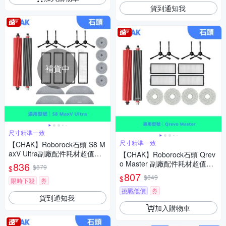
貨到通知我
補貨中
尺寸精準一致
尺寸精準一致
【CHAK】Roborock石頭 S8 M
axV Ultra副廠配件耗材超值組
【CHAK】Roborock石頭 Qrev
(主刷x1 邊刷x4 濾網x4 雙震動
o Master 副廠配件耗材超值組
836
$879
$
拖布x4 邊角圓拖x4)
(主刷x1 邊刷x4 濾網x4 拖布x4)
807
$849
$
限時下殺
券
挑戰低價
券
貨到通知我
加入購物車