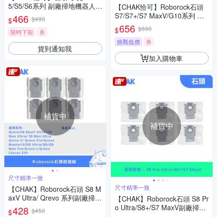
5/S5/S6系列 副廠掃地機器人配
【CHAK恰可】Roborock石頭
件超值組(主刷x1 邊刷x4 濾網x
S7/S7+/S7 MaxV/G10系列 副
466
$490
$
4)
廠配件耗材超值組(主刷x1 邊刷
656
$690
$
限時下殺
券
x4 濾網x4 拖布x4)
挑戰低價
券
貨到通知我
加入購物車
補貨中
補貨中
尺寸精準一致
尺寸精準一致
【CHAK】Roborock石頭 S8 M
axV Ultra/ Qrevo 系列副廠掃拖
【CHAK】Roborock石頭 S8 Pr
機配件集塵袋超值組(6入組)
o Ultra/S8+/S7 MaxV副廠掃拖
428
$450
$
機配件集塵袋超值組(6入組)