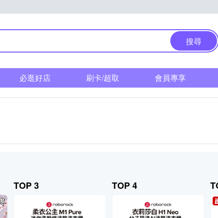
搜尋
必逛好店
刷卡/超取
會員專享
TOP 3
TOP 4
T