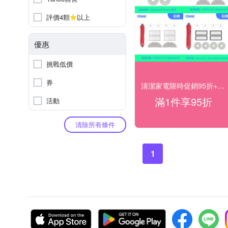
評價4顆
以上
優惠
挑戰低價
券
清潔家電限時促銷95折+快速到貨
滿1件享95折
活動
清除所有條件
1