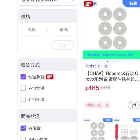
價格
-
確定
取貨方式
尺寸精準一致
【CHAK】Roborock石頭 Q
快速到貨
revo系列 副廠配件耗材超值
組(拖布6入組)
465
$489
7-11常溫
$
7-11冷凍
限時下殺
券
商品狀況
有現貨
Yahoo自營