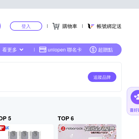
購物車
帳號綁定送
登入
看更多
uniopen 聯名卡
超贈點
追蹤品牌
OP 5
TOP 6
TOP