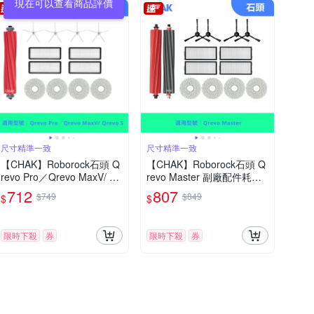
現在可以查看商品評價
尺寸精準一致
尺寸精準一致
【CHAK】Roborock石頭 Q
【CHAK】Roborock石頭 Q
revo Pro／Qrevo MaxV/ Qr
revo Master 副廠配件耗材
evo S 副廠配件耗材超值組
超值組(主刷x1 邊刷x4 濾網
712
807
$749
$849
$
$
(主刷x1 邊刷x4 濾網x4 拖布
x4 拖布x4)
x4)
限時下殺
券
限時下殺
券