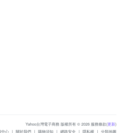
Yahoo台灣電子商務 版權所有 © 2026 服務條款(
更新
)
服中心
|
關於我們
|
購物須知
|
網路安全
|
隱私權
|
分類地圖