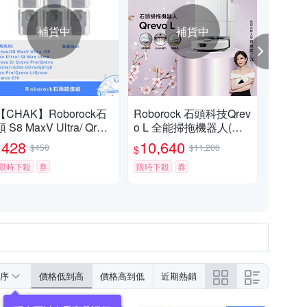
補貨中
補貨中
【CHAK】Roborock石
Roborock 石頭科技Qrev
Ro
頭 S8 MaxV Ultra/ Qrev
o L 全能掃拖機器人(自
S 
o 系列副廠掃拖機配件
動洗烘拖布/自動集塵/10
人 
428
10,640
34
$450
$11,200
$
$
$
集塵袋超值組(6入組)
000Pa吸力/零纏繞邊刷)
導航
限時下殺
券
限時下殺
券
濕拖
限時
00P
序
價格低到高
價格高到低
近期熱銷