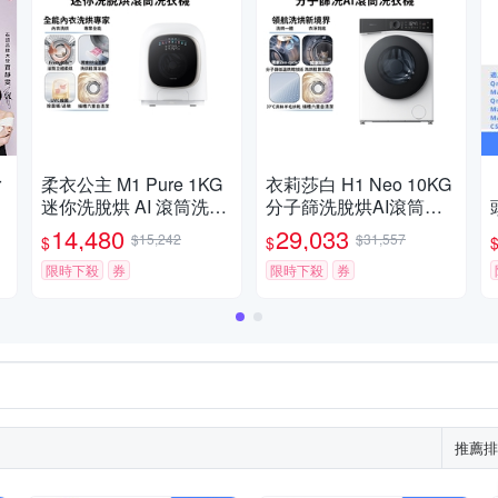
r
柔衣公主 M1 Pure 1KG
衣莉莎白 H1 Neo 10KG
迷你洗脫烘 AI 滾筒洗衣
分子篩洗脫烘AI滾筒洗
零
機 不含安裝 (特漬洗/立
衣機 (低溫烘乾/濾網自
14,480
29,033
$15,242
$31,557
$
$
/
體柔烘/母嬰認證/UVC殺
清潔/空氣洗/羊毛烘) Ro
菌) Roborock石頭
限時下殺
券
borock石頭
限時下殺
券
推薦排