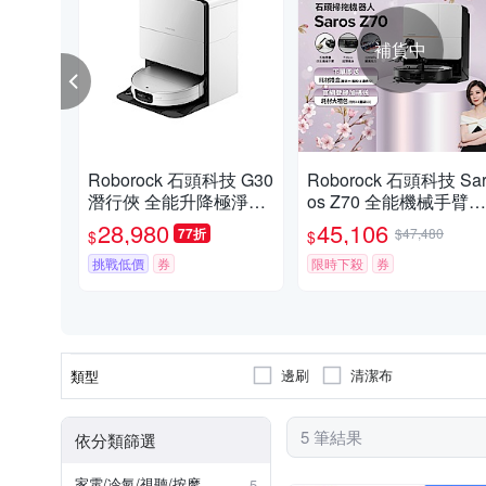
補貨中
Roborock 石頭科技 G30
Roborock 石頭科技 Sa
潛行俠 全能升降極淨王
os Z70 全能機械手臂旗
者 (智慧升降全域LDS/
艦掃拖王者(機械手臂/
28,980
45,106
77折
$47,480
$
$
超薄7.98/聲波恆濕拖地/
纏繞/22000Pa/7.98超薄
22000Pa)
挑戰低價
券
80度熱洗)
限時下殺
券
邊刷
清潔布
類型
5 筆結果
依分類篩選
家電/冷氣/視聽/按摩
5