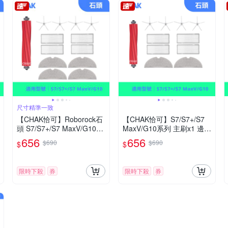
尺寸精準一致
【CHAK恰可】Roborock石
【CHAK恰可】S7/S7+/S7
頭 S7/S7+/S7 MaxV/G10系
MaxV/G10系列 主刷x1 邊刷
列 副廠配件耗材超值組(主
x4 濾網x4 灰色拖布x2
656
656
$690
$690
$
$
刷x1 邊刷x4 濾網x4 拖布x
4)
限時下殺
券
限時下殺
券