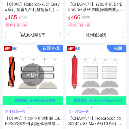
【CHAK】Roborock石頭 Qrev
【CHAK恰可】石頭/小瓦 E4/E
o系列 副廠配件耗材超值組(拖
5/S5/S6系列 副廠掃地機器人配
布6入組)
件超值組(主刷x1 邊刷x4 濾網x
465
466
$489
$490
$
$
4)
限時下殺
券
限時下殺
券
加入購物車
貨到通知我
補貨中
尺寸精準一致
尺寸精準一致
【CHAK】石頭/小瓦規劃版 E4/
【CHAK恰可】Roborock石頭
E5/S5/S6系列 副廠掃地機器人
S7/S7+/S7 MaxV/G10系列 副
配件耗材組(主刷x1 邊刷x4 濾
廠配件耗材超值組(主刷x1 邊刷