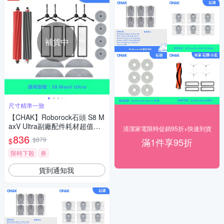
補貨中
尺寸精準一致
【CHAK】Roborock石頭 S8 M
axV Ultra副廠配件耗材超值組
清潔家電限時促銷95折+快速到貨
(主刷x1 邊刷x4 濾網x4 雙震動
836
$879
滿1件享95折
$
拖布x4 邊角圓拖x4)
限時下殺
券
貨到通知我