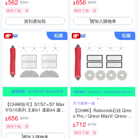
562
656
$591
$690
$
$
網x4 拖布x2)
x4 濾網x4 拖布x4)
限時下殺
券
限時下殺
券
貨到通知我
加入購物車
尺寸精準一致
【CHAK恰可】S7/S7+/S7 Max
V/G10系列 主刷x1 邊刷x4 濾網
【CHAK】Roborock石頭 Qrev
x4 灰色拖布x2
o Pro／Qrevo MaxV/ Qrevo S
656
$690
$
副廠配件耗材超值組(主刷x1 邊
712
$749
$
限時下殺
券
刷x4 濾網x4 拖布x4)
限時下殺
券
加入購物車