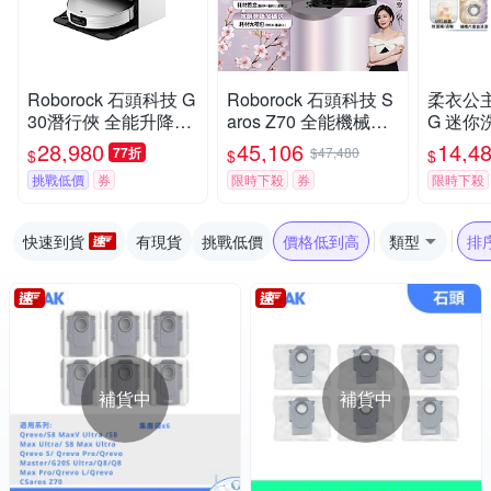
Roborock 石頭科技 G
Roborock 石頭科技 S
柔衣公主 
30潛行俠 全能升降極
aros Z70 全能機械手
G 迷你洗
淨王者 (智慧升降全域
臂旗艦掃拖王者(機械
洗衣機 
28,980
45,106
14,4
77折
$47,480
$
$
$
LDS/超薄7.98/聲波恆
手臂/零纏繞/22000P
漬洗/立
挑戰低價
券
限時下殺
券
限時下殺
濕拖地/22000Pa)
a/7.98超薄/80度熱洗)
證/UVC
k石頭
快速到貨
有現貨
挑戰低價
價格低到高
類型
排
補貨中
補貨中