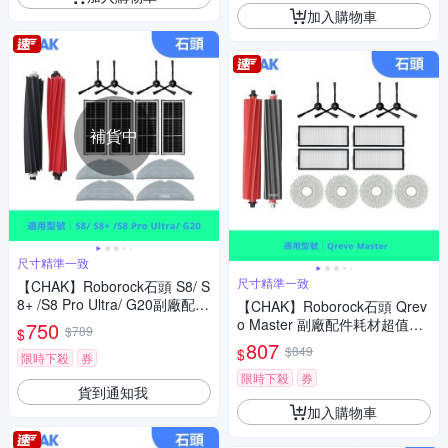
加入購物車
補貨中
尺寸精準一致
尺寸精準一致
【CHAK】Roborock石頭 S8/ S
8+ /S8 Pro Ultra/ G20副廠配件
【CHAK】Roborock石頭 Qrev
(主刷x1 邊刷x4 活性碳濾網x4
o Master 副廠配件耗材超值組
750
$789
$
雙震動拖布x4)
(主刷x1 邊刷x4 濾網x4 拖布x4)
807
$849
$
限時下殺
券
限時下殺
券
貨到通知我
加入購物車