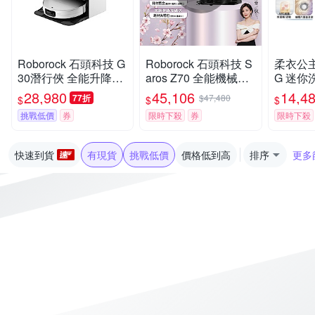
Roborock 石頭科技 G
Roborock 石頭科技 S
柔衣公主 
30潛行俠 全能升降極
aros Z70 全能機械手
G 迷你洗
淨王者 (智慧升降全域
臂旗艦掃拖王者(機械
洗衣機 
28,980
45,106
14,4
77折
$47,480
$
$
$
LDS/超薄7.98/聲波恆
手臂/零纏繞/22000P
漬洗/立
挑戰低價
券
限時下殺
券
限時下殺
濕拖地/22000Pa)
a/7.98超薄/80度熱洗)
證/UVC
k石頭
快速到貨
有現貨
挑戰低價
價格低到高
排序
更多