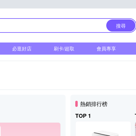
搜尋
必逛好店
刷卡/超取
會員專享
熱銷排行榜
TOP 1