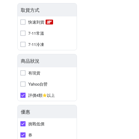
取貨方式
快速到貨
7-11常溫
7-11冷凍
商品狀況
有現貨
Yahoo自營
評價4顆
以上
優惠
挑戰低價
券