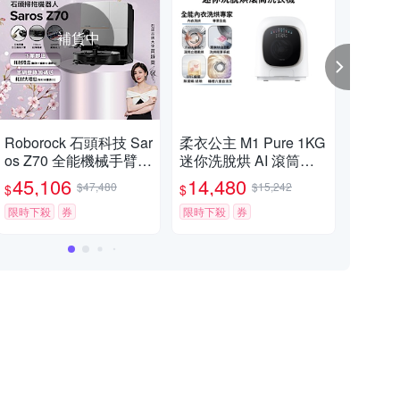
補貨中
Roborock 石頭科技 Sar
柔衣公主 M1 Pure 1KG
衣莉
os Z70 全能機械手臂旗
迷你洗脫烘 AI 滾筒洗
G分
艦掃拖王者(機械手臂/
衣機 不含安裝 (特漬洗/
洗衣
45,106
14,480
29
$47,480
$15,242
$
$
$
零纏繞/22000Pa/7.98
立體柔烘/母嬰認證/UV
自清
超薄/80度熱洗)
限時下殺
券
C殺菌) Roborock石頭
限時下殺
券
Rob
限時