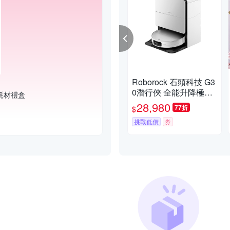
Roborock 石頭科技 G3
0潛行俠 全能升降極淨
耗材禮盒
王者 (智慧升降全域LD
28,980
77折
$
S/超薄7.98/聲波恆濕拖
地/22000Pa)
挑戰低價
券