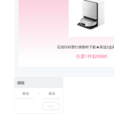
石頭G30潛行俠限時下殺★再送2盒
任選1件$28980
價格
-
確定