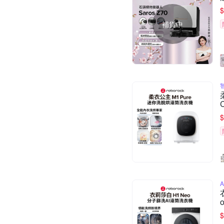
$
補貨中
$
$