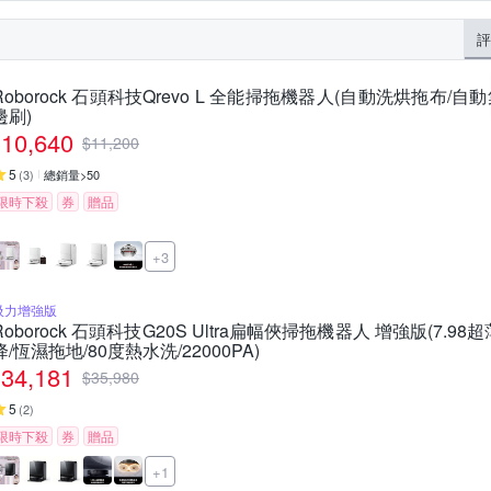
評
Roborock 石頭科技Qrevo L 全能掃拖機器人(自動洗烘拖布/自動
邊刷)
10,640
$
11,200
5
(
3
)
總銷量>50
限時下殺
券
贈品
+3
吸力增強版
Roborock 石頭科技G20S Ultra扁幅俠掃拖機器人 增強版(7.9
降/恆濕拖地/80度熱水洗/22000PA)
34,181
$
35,980
5
(
2
)
限時下殺
券
贈品
+1