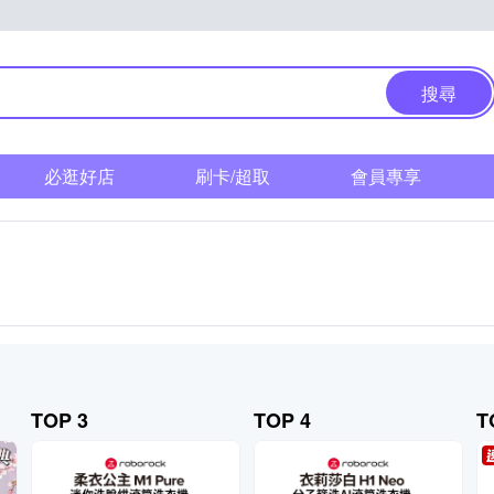
搜尋
必逛好店
刷卡/超取
會員專享
TOP 3
TOP 4
T