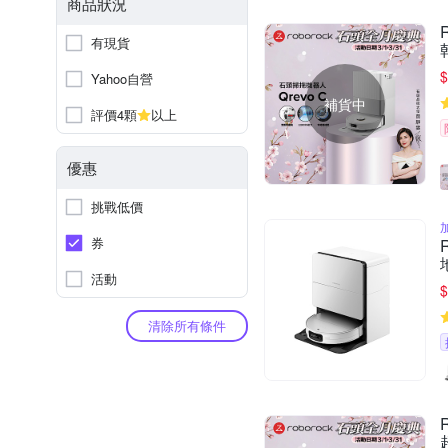
商品狀況
有現貨
$
Yahoo自營
補貨中
評價4顆
以上
優惠
挑戰低價
券
活動
$
清除所有條件