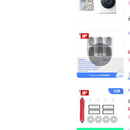
$
補貨中
$