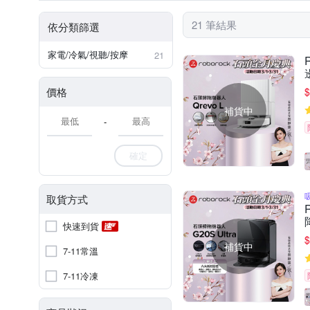
21 筆結果
依分類篩選
家電/冷氣/視聽/按摩
21
價格
$
補貨中
-
確定
取貨方式
快速到貨
$
補貨中
7-11常溫
7-11冷凍