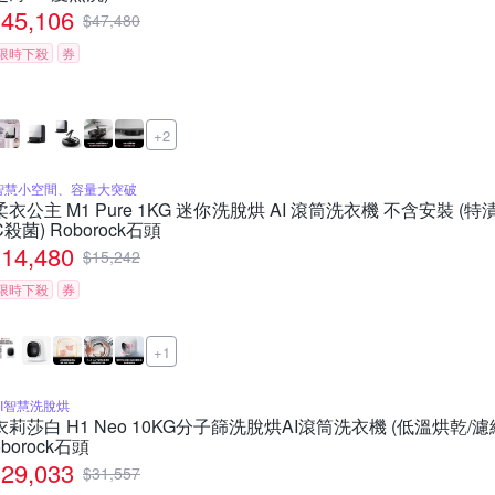
45,106
$
47,480
限時下殺
券
+2
智慧小空間、容量大突破
柔衣公主 M1 Pure 1KG 迷你洗脫烘 AI 滾筒洗衣機 不含安裝 (
C殺菌) Roborock石頭
14,480
$
15,242
限時下殺
券
+1
AI智慧洗脫烘
衣莉莎白 H1 Neo 10KG分子篩洗脫烘AI滾筒洗衣機 (低溫烘乾/濾
oborock石頭
29,033
$
31,557