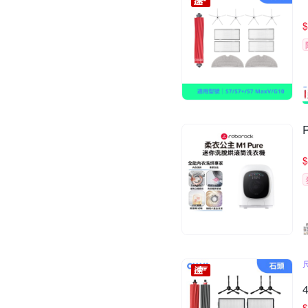
$
$
4
$