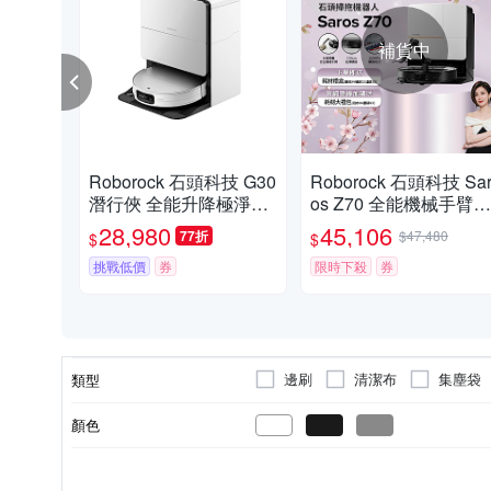
補貨中
Roborock 石頭科技 G30
Roborock 石頭科技 Sa
潛行俠 全能升降極淨王
os Z70 全能機械手臂旗
者 (智慧升降全域LDS/
艦掃拖王者(機械手臂/
28,980
45,106
77折
$47,480
$
$
超薄7.98/聲波恆濕拖地/
纏繞/22000Pa/7.98超薄
22000Pa)
挑戰低價
券
80度熱洗)
限時下殺
券
邊刷
清潔布
集塵袋
類型
顏色
3~5小時
雷射掃描建立地圖
30坪以上
自動回充
不銹鋼
110V
充電時間
清潔模式
適用坪數
電壓
電池充電模式
內槽材質