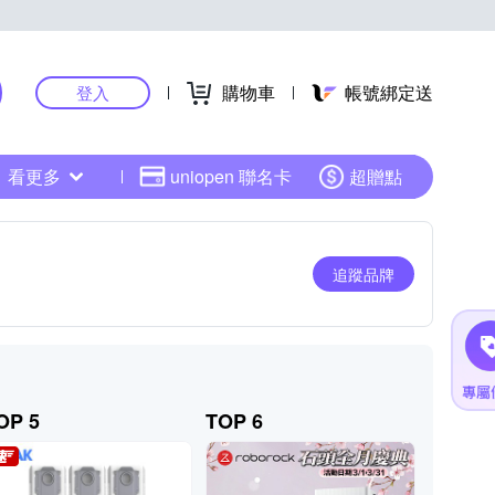
購物車
帳號綁定送
登入
看更多
uniopen 聯名卡
超贈點
追蹤品牌
OP 5
TOP 6
TOP