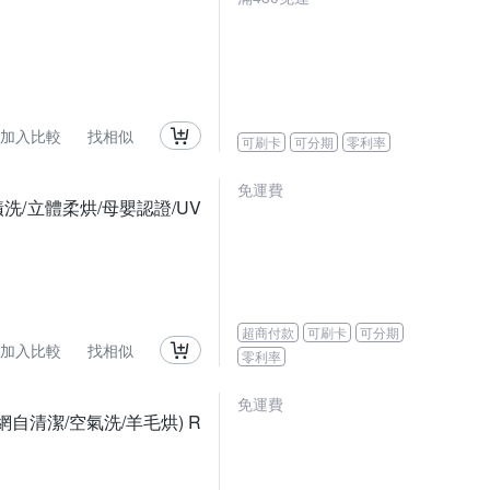
加入比較
找相似
可刷卡
可分期
零利率
免運費
特漬洗/立體柔烘/母嬰認證/UV
超商付款
可刷卡
可分期
加入比較
找相似
零利率
免運費
網自清潔/空氣洗/羊毛烘) R