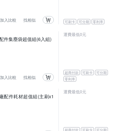
加入比較
找相似
可刷卡
可分期
零利率
運費最低0元
廠掃拖機配件集塵袋超值組(6入組)
超商付款
可刷卡
可分期
加入比較
找相似
零利率
運費最低0元
o S 副廠配件耗材超值組(主刷x1
超商付款
可刷卡
可分期