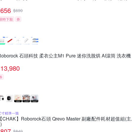
656
$
690
限時下殺
券
Roborock 石頭科技 柔衣公主M1 Pure 迷你洗脫烘 AI滾筒 洗衣機
13,980
券
尺寸精準一致
【CHAK】Roborock石頭 Qrevo Master 副廠配件耗材超值組(主
)
807
$
849