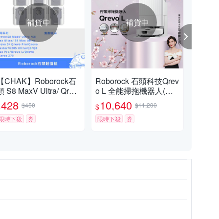
補貨中
補貨中
【CHAK】Roborock石
Roborock 石頭科技Qrev
Ro
頭 S8 MaxV Ultra/ Qrev
o L 全能掃拖機器人(自
S 
o 系列副廠掃拖機配件
動洗烘拖布/自動集塵/10
人 
428
10,640
34
$450
$11,200
$
$
$
集塵袋超值組(6入組)
000Pa吸力/零纏繞邊刷)
導航
限時下殺
券
限時下殺
券
濕拖
限時
00P