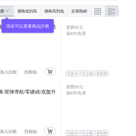
價
價格低到高
價格高到低
近期熱銷
集塵/10000Pa吸力/零纏繞
運費80元
滿480免運
加入比較
找相似
可刷卡
可分期
零利率
運費80元
8超薄/星陣導航/零纏繞/底盤升
滿480免運
加入比較
找相似
可刷卡
可分期
零利率