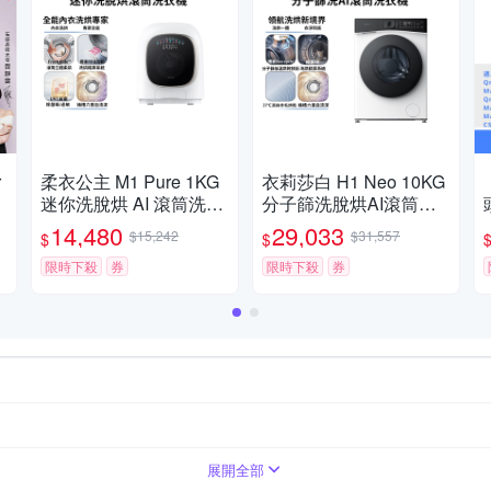
r
柔衣公主 M1 Pure 1KG
衣莉莎白 H1 Neo 10KG
迷你洗脫烘 AI 滾筒洗衣
分子篩洗脫烘AI滾筒洗
零
機 不含安裝 (特漬洗/立
衣機 (低溫烘乾/濾網自
14,480
29,033
$15,242
$31,557
$
$
/
體柔烘/母嬰認證/UVC殺
清潔/空氣洗/羊毛烘) Ro
菌) Roborock石頭
限時下殺
券
borock石頭
限時下殺
券
展開全部