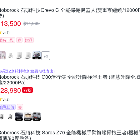
Roborock 石頭科技Qrevo C 全能掃拖機器人(雙重零纏繞/1200
乾)
13,500
$
14,999
5
(
1
)
限時下殺
券
贈品
+3
加碼送2盒耗材禮盒(鑑賞期後寄出)
Roborock 石頭科技 G30潛行俠 全能升降極淨王者 (智慧升降全域
地/22000Pa)
28,980
77折
3
(
2
)
挑戰低價
券
Roborock 石頭科技 Saros Z70 全能機械手臂旗艦掃拖王者(機械手臂
超薄/80度熱洗)