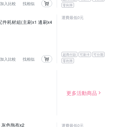
加入比較
找相似
零利率
運費最低0元
配件耗材組(主刷x1 邊刷x4
超商付款
可刷卡
可分期
加入比較
找相似
零利率
更多活動商品
4 灰色拖布x2
運費最低0元