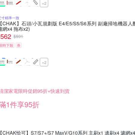
+2
尺寸精準一致
【CHAK】石頭/小瓦規劃版 E4/E5/S5/S6系列 副廠掃地機器人
濾網x4 拖布x2)
562
$
591
限時下殺
券
+2
清潔家電限時促銷95折+快速到貨
滿1件享95折
【CHAK恰可】S7/S7+/S7 MaxV/G10系列 主刷x1 邊刷x4 濾網x