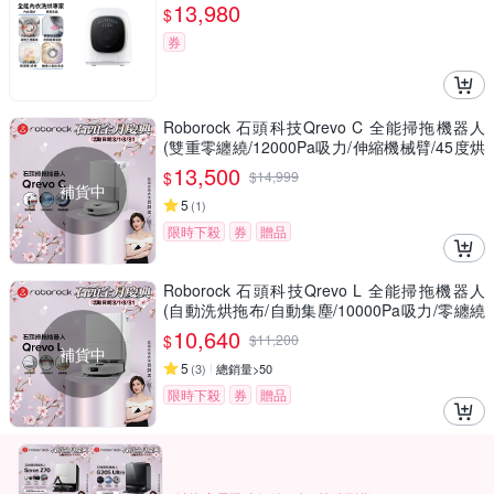
13,980
$
券
Roborock 石頭科技Qrevo C 全能掃拖機器人
(雙重零纏繞/12000Pa吸力/伸縮機械臂/45度烘
乾)
13,500
$
$
14,999
補貨中
5
(
1
)
限時下殺
券
贈品
Roborock 石頭科技Qrevo L 全能掃拖機器人
(自動洗烘拖布/自動集塵/10000Pa吸力/零纏繞
邊刷)
10,640
$
$
11,200
補貨中
5
(
3
)
總銷量>50
限時下殺
券
贈品