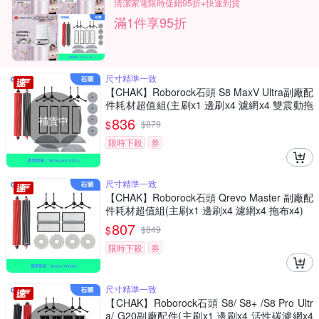
清潔家電限時促銷95折+快速到貨
滿1件享95折
尺寸精準一致
【CHAK】Roborock石頭 S8 MaxV Ultra副廠配
件耗材超值組(主刷x1 邊刷x4 濾網x4 雙震動拖
布x4 邊角圓拖x4)
補貨中
836
$
$
879
限時下殺
券
尺寸精準一致
【CHAK】Roborock石頭 Qrevo Master 副廠配
件耗材超值組(主刷x1 邊刷x4 濾網x4 拖布x4)
807
$
$
849
限時下殺
券
尺寸精準一致
【CHAK】Roborock石頭 S8/ S8+ /S8 Pro Ultr
a/ G20副廠配件(主刷x1 邊刷x4 活性碳濾網x4