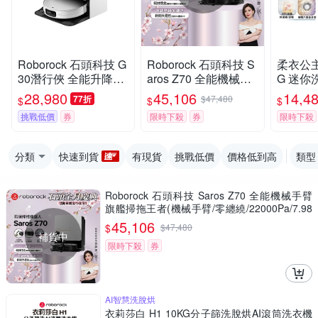
Roborock 石頭科技 G
Roborock 石頭科技 S
柔衣公主 
30潛行俠 全能升降極
aros Z70 全能機械手
G 迷你洗
淨王者 (智慧升降全域
臂旗艦掃拖王者(機械
洗衣機 
28,980
45,106
14,4
77折
$47,480
$
$
$
LDS/超薄7.98/聲波恆
手臂/零纏繞/22000P
漬洗/立
挑戰低價
券
限時下殺
券
限時下殺
濕拖地/22000Pa)
a/7.98超薄/80度熱洗)
證/UVC
k石頭
分類
快速到貨
有現貨
挑戰低價
價格低到高
類型
Roborock 石頭科技 Saros Z70 全能機械手臂
旗艦掃拖王者(機械手臂/零纏繞/22000Pa/7.98
超薄/80度熱洗)
45,106
$
$
47,480
補貨中
限時下殺
券
AI智慧洗脫烘
衣莉莎白 H1 10KG分子篩洗脫烘AI滾筒洗衣機