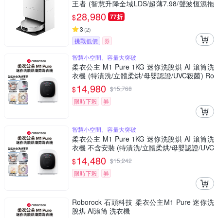
王者 (智慧升降全域LDS/超薄7.98/聲波恆濕拖
地/22000Pa)
28,980
$
77折
3
(
2
)
挑戰低價
券
智慧小空間、容量大突破
柔衣公主 M1 Pure 1KG 迷你洗脫烘 AI 滾筒洗
衣機 (特漬洗/立體柔烘/母嬰認證/UVC殺菌) Ro
borock石頭
14,980
$
$
15,768
限時下殺
券
智慧小空間、容量大突破
柔衣公主 M1 Pure 1KG 迷你洗脫烘 AI 滾筒洗
衣機 不含安裝 (特漬洗/立體柔烘/母嬰認證/UVC
殺菌) Roborock石頭
14,480
$
$
15,242
限時下殺
券
Roborock 石頭科技 柔衣公主M1 Pure 迷你洗
脫烘 AI滾筒 洗衣機