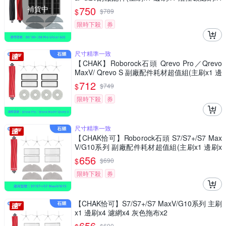
雙震動拖布x4)
補貨中
750
$
$
789
限時下殺
券
尺寸精準一致
【CHAK】Roborock石頭 Qrevo Pro／Qrevo
MaxV/ Qrevo S 副廠配件耗材超值組(主刷x1 邊
刷x4 濾網x4 拖布x4)
712
$
$
749
限時下殺
券
尺寸精準一致
【CHAK恰可】Roborock石頭 S7/S7+/S7 Max
V/G10系列 副廠配件耗材超值組(主刷x1 邊刷x
4 濾網x4 拖布x4)
656
$
$
690
限時下殺
券
【CHAK恰可】S7/S7+/S7 MaxV/G10系列 主刷
x1 邊刷x4 濾網x4 灰色拖布x2
656
$
690