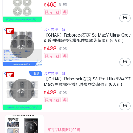
465
$
$
489
限時下殺
券
尺寸精準一致
【CHAK】Roborock石頭 S8 MaxV Ultra/ Qrev
o 系列副廠掃拖機配件集塵袋超值組(6入組)
補貨中
428
$
$
450
限時下殺
券
尺寸精準一致
【CHAK】Roborock石頭 S8 Pro Ultra/S8+/S7
MaxV副廠掃拖機配件集塵袋超值組(6入組)
補貨中
428
$
$
450
限時下殺
券
家電品牌慶限時95折