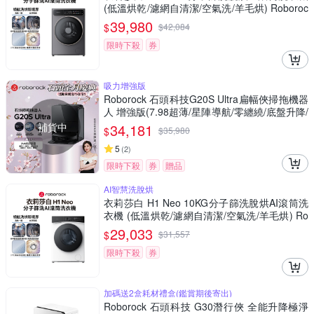
(低溫烘乾/濾網自清潔/空氣洗/羊毛烘) Roboroc
k石頭
39,980
$
$
42,084
限時下殺
券
吸力增強版
Roborock 石頭科技G20S Ultra扁幅俠掃拖機器
人 增強版(7.98超薄/星陣導航/零纏繞/底盤升降/
恆濕拖地/80度熱水洗/22000PA)
補貨中
34,181
$
$
35,980
5
(
2
)
限時下殺
券
贈品
AI智慧洗脫烘
衣莉莎白 H1 Neo 10KG分子篩洗脫烘AI滾筒洗
衣機 (低溫烘乾/濾網自清潔/空氣洗/羊毛烘) Ro
borock石頭
29,033
$
$
31,557
限時下殺
券
加碼送2盒耗材禮盒(鑑賞期後寄出)
Roborock 石頭科技 G30潛行俠 全能升降極淨