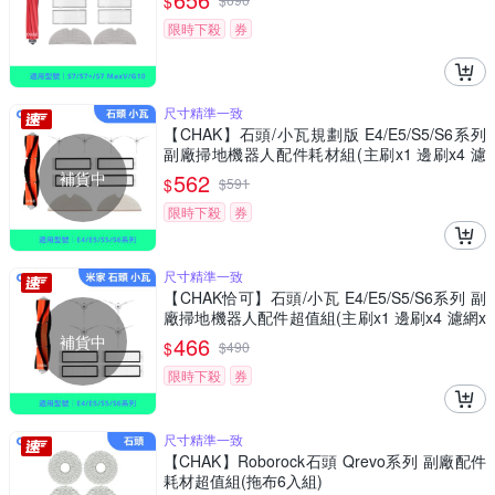
$
限時下殺
券
尺寸精準一致
【CHAK】石頭/小瓦規劃版 E4/E5/S5/S6系列
副廠掃地機器人配件耗材組(主刷x1 邊刷x4 濾
網x4 拖布x2)
補貨中
562
$
$
591
限時下殺
券
尺寸精準一致
【CHAK恰可】石頭/小瓦 E4/E5/S5/S6系列 副
廠掃地機器人配件超值組(主刷x1 邊刷x4 濾網x
4)
補貨中
466
$
$
490
限時下殺
券
尺寸精準一致
【CHAK】Roborock石頭 Qrevo系列 副廠配件
耗材超值組(拖布6入組)