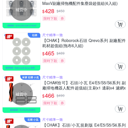
MaxV副廠掃拖機配件集塵袋超值組(6入組)
補貨中
428
$
$
450
限時下殺
券
尺寸精準一致
【CHAK】Roborock石頭 Qrevo系列 副廠配件
耗材超值組(拖布6入組)
465
$
$
489
限時下殺
券
尺寸精準一致
【CHAK恰可】石頭/小瓦 E4/E5/S5/S6系列 副
廠掃地機器人配件超值組(主刷x1 邊刷x4 濾網x
4)
補貨中
466
$
$
490
限時下殺
券
尺寸精準一致
【CHAK】石頭/小瓦規劃版 E4/E5/S5/S6系列