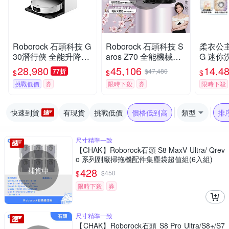
Roborock 石頭科技 G
Roborock 石頭科技 S
柔衣公主 
30潛行俠 全能升降極
aros Z70 全能機械手
G 迷你洗
淨王者 (智慧升降全域
臂旗艦掃拖王者(機械
洗衣機 
28,980
45,106
14,4
77折
$47,480
$
$
$
LDS/超薄7.98/聲波恆
手臂/零纏繞/22000P
漬洗/立
挑戰低價
券
限時下殺
券
限時下殺
濕拖地/22000Pa)
a/7.98超薄/80度熱洗)
證/UVC
k石頭
快速到貨
有現貨
挑戰低價
價格低到高
類型
排
尺寸精準一致
【CHAK】Roborock石頭 S8 MaxV Ultra/ Qrev
o 系列副廠掃拖機配件集塵袋超值組(6入組)
補貨中
428
$
$
450
限時下殺
券
尺寸精準一致
【CHAK】Roborock石頭 S8 Pro Ultra/S8+/S7