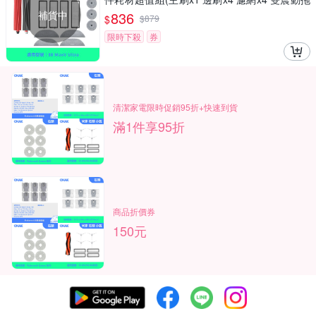
布x4 邊角圓拖x4)
補貨中
836
$
$
879
限時下殺
券
清潔家電限時促銷95折+快速到貨
滿1件享95折
商品折價券
150元