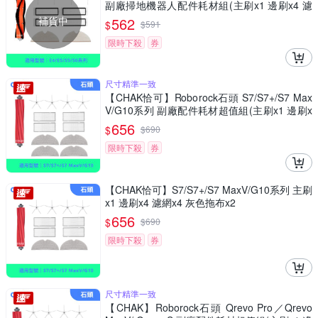
副廠掃地機器人配件耗材組(主刷x1 邊刷x4 濾
網x4 拖布x2)
補貨中
562
$
$
591
限時下殺
券
尺寸精準一致
【CHAK恰可】Roborock石頭 S7/S7+/S7 Max
V/G10系列 副廠配件耗材超值組(主刷x1 邊刷x
4 濾網x4 拖布x4)
656
$
$
690
限時下殺
券
【CHAK恰可】S7/S7+/S7 MaxV/G10系列 主刷
x1 邊刷x4 濾網x4 灰色拖布x2
656
$
$
690
限時下殺
券
尺寸精準一致
【CHAK】Roborock石頭 Qrevo Pro／Qrevo