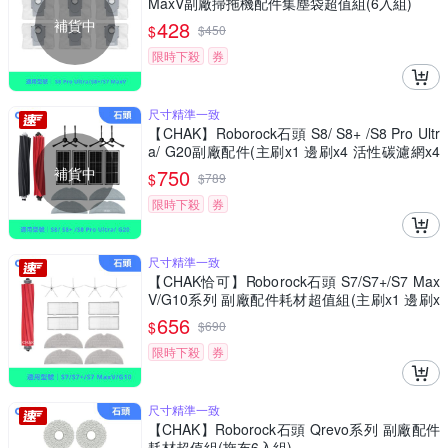
MaxV副廠掃拖機配件集塵袋超值組(6入組)
補貨中
428
$
$
450
限時下殺
券
尺寸精準一致
【CHAK】Roborock石頭 S8/ S8+ /S8 Pro Ultr
a/ G20副廠配件(主刷x1 邊刷x4 活性碳濾網x4
雙震動拖布x4)
補貨中
750
$
$
789
限時下殺
券
尺寸精準一致
【CHAK恰可】Roborock石頭 S7/S7+/S7 Max
V/G10系列 副廠配件耗材超值組(主刷x1 邊刷x
4 濾網x4 拖布x4)
656
$
$
690
限時下殺
券
尺寸精準一致
【CHAK】Roborock石頭 Qrevo系列 副廠配件
耗材超值組(拖布6入組)