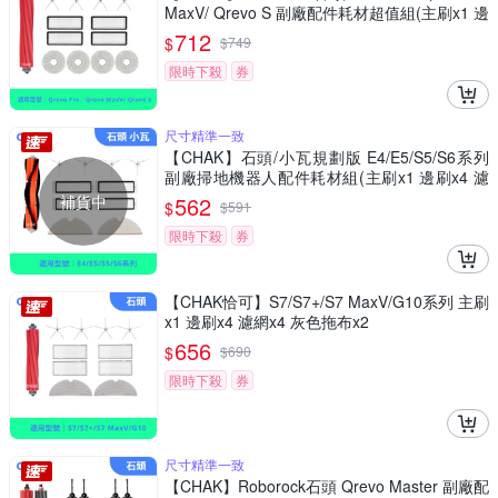
MaxV/ Qrevo S 副廠配件耗材超值組(主刷x1 邊
刷x4 濾網x4 拖布x4)
712
$
$
749
限時下殺
券
尺寸精準一致
【CHAK】石頭/小瓦規劃版 E4/E5/S5/S6系列
副廠掃地機器人配件耗材組(主刷x1 邊刷x4 濾
網x4 拖布x2)
補貨中
562
$
$
591
限時下殺
券
【CHAK恰可】S7/S7+/S7 MaxV/G10系列 主刷
x1 邊刷x4 濾網x4 灰色拖布x2
656
$
$
690
限時下殺
券
尺寸精準一致
【CHAK】Roborock石頭 Qrevo Master 副廠配