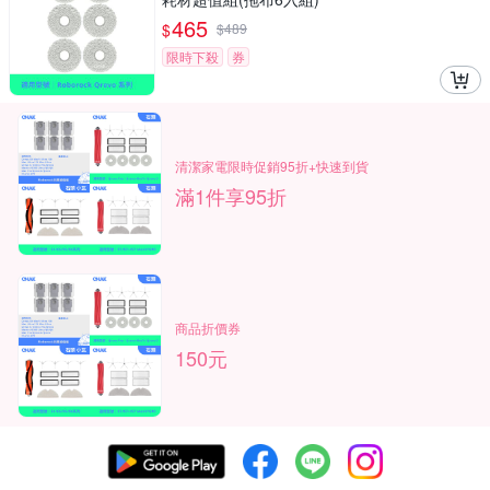
465
$
$
489
限時下殺
券
清潔家電限時促銷95折+快速到貨
滿1件享95折
商品折價券
150元