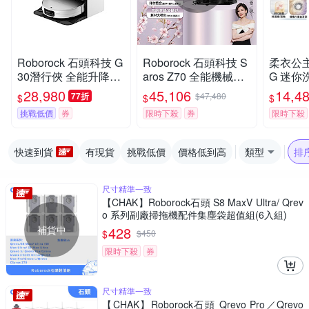
Roborock 石頭科技 G
Roborock 石頭科技 S
柔衣公主 
30潛行俠 全能升降極
aros Z70 全能機械手
G 迷你洗
淨王者 (智慧升降全域
臂旗艦掃拖王者(機械
洗衣機 
28,980
45,106
14,4
77折
$47,480
$
$
$
LDS/超薄7.98/聲波恆
手臂/零纏繞/22000P
漬洗/立
挑戰低價
券
限時下殺
券
限時下殺
濕拖地/22000Pa)
a/7.98超薄/80度熱洗)
證/UVC
k石頭
快速到貨
有現貨
挑戰低價
價格低到高
類型
排
尺寸精準一致
【CHAK】Roborock石頭 S8 MaxV Ultra/ Qrev
o 系列副廠掃拖機配件集塵袋超值組(6入組)
補貨中
428
$
$
450
限時下殺
券
尺寸精準一致
【CHAK】Roborock石頭 Qrevo Pro／Qrevo