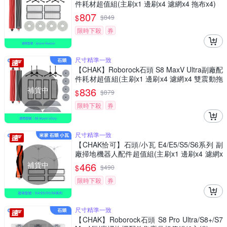
件耗材超值組(主刷x1 邊刷x4 濾網x4 拖布x4)
807
$
$
849
限時下殺
券
尺寸精準一致
【CHAK】Roborock石頭 S8 MaxV Ultra副廠配
件耗材超值組(主刷x1 邊刷x4 濾網x4 雙震動拖
布x4 邊角圓拖x4)
補貨中
836
$
$
879
限時下殺
券
尺寸精準一致
【CHAK恰可】石頭/小瓦 E4/E5/S5/S6系列 副
廠掃地機器人配件超值組(主刷x1 邊刷x4 濾網x
4)
補貨中
466
$
$
490
限時下殺
券
尺寸精準一致
【CHAK】Roborock石頭 S8 Pro Ultra/S8+/S7