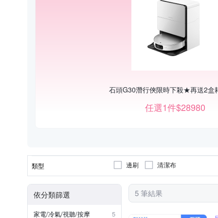
石頭G30潛行俠限時下殺★再送2盒
任選1件$28980
邊刷
清潔布
類型
5 筆結果
依分類篩選
家電/冷氣/視聽/按摩
5