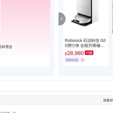
Roborock 石頭科技 G3
0潛行俠 全能升降極淨
耗材禮盒
王者 (智慧升降全域LD
28,980
77折
$
S/超薄7.98/聲波恆濕拖
地/22000Pa)
挑戰低價
券
推薦排
尺寸精準一致