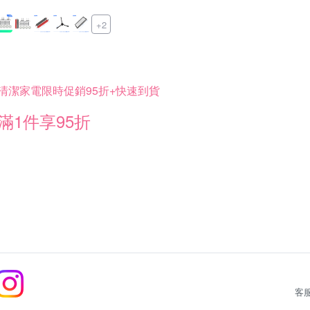
+2
清潔家電限時促銷95折+快速到貨
滿1件享95折
客