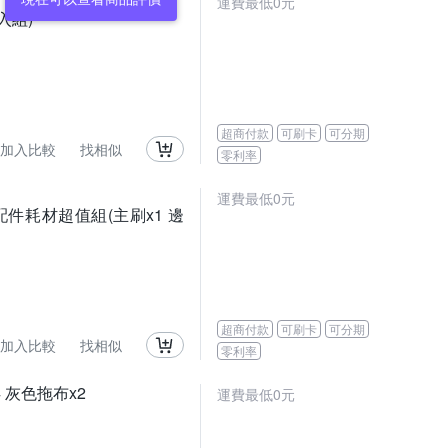
運費最低0元
入組)
超商付款
可刷卡
可分期
加入比較
找相似
零利率
運費最低0元
 副廠配件耗材超值組(主刷x1 邊
超商付款
可刷卡
可分期
加入比較
找相似
零利率
4 灰色拖布x2
運費最低0元