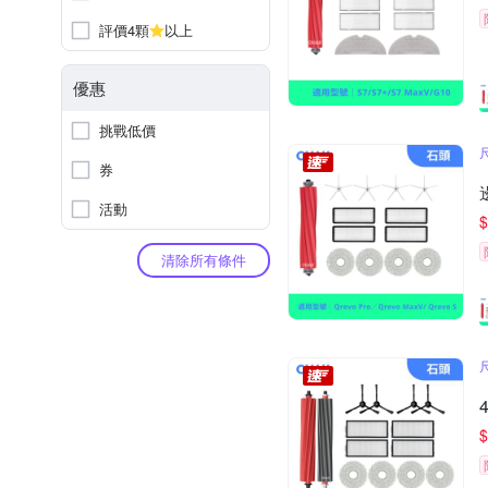
評價4顆
以上
優惠
挑戰低價
券
活動
$
清除所有條件
4
$