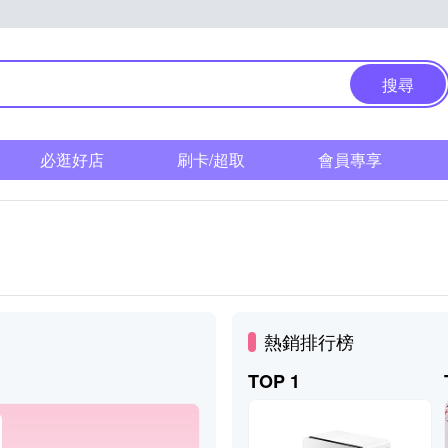
搜尋
必逛好店
刷卡/超取
會員專享
熱銷排行榜
TOP 1