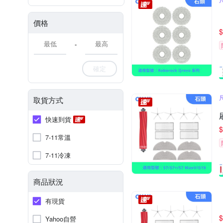
價格
$
-
確定
取貨方式
快速到貨
$
7-11常溫
7-11冷凍
商品狀況
有現貨
$
Yahoo自營