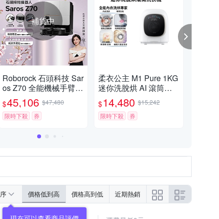
補貨中
Roborock 石頭科技 Sar
柔衣公主 M1 Pure 1KG
衣莉
os Z70 全能機械手臂旗
迷你洗脫烘 AI 滾筒洗
G分
艦掃拖王者(機械手臂/
衣機 不含安裝 (特漬洗/
洗衣
45,106
14,480
29
$47,480
$15,242
$
$
$
零纏繞/22000Pa/7.98
立體柔烘/母嬰認證/UV
自清
超薄/80度熱洗)
限時下殺
券
C殺菌) Roborock石頭
限時下殺
券
Rob
限時
序
價格低到高
價格高到低
近期熱銷
現在可以查看商品評價