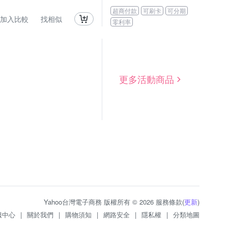
超商付款
可刷卡
可分期
加入比較
找相似
零利率
更多活動商品
Yahoo台灣電子商務 版權所有 © 2026 服務條款(
更新
)
服中心
|
關於我們
|
購物須知
|
網路安全
|
隱私權
|
分類地圖