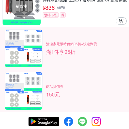
布x4 邊角圓拖x4)
補貨中
836
$
$
879
限時下殺
券
清潔家電限時促銷95折+快速到貨
滿1件享95折
商品折價券
150元