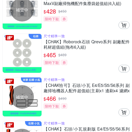
MaxV副廠掃拖機配件集塵袋超值組(6入組)
補貨中
428
$
$
450
限時下殺
券
尺寸精準一致
【CHAK】Roborock石頭 Qrevo系列 副廠配件
耗材超值組(拖布6入組)
465
$
$
489
限時下殺
券
尺寸精準一致
【CHAK恰可】石頭/小瓦 E4/E5/S5/S6系列 副
廠掃地機器人配件超值組(主刷x1 邊刷x4 濾網x
4)
補貨中
466
$
$
490
限時下殺
券
尺寸精準一致
【CHAK】石頭/小瓦規劃版 E4/E5/S5/S6系列