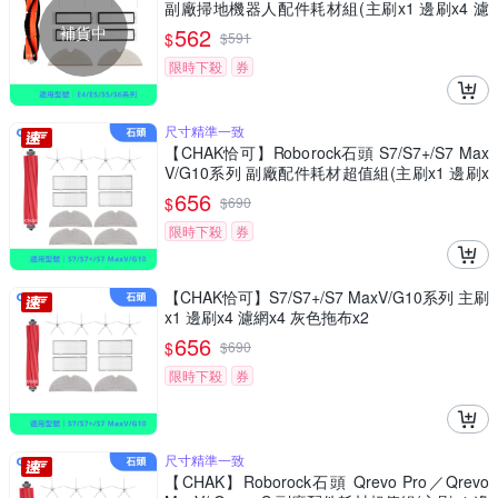
副廠掃地機器人配件耗材組(主刷x1 邊刷x4 濾
網x4 拖布x2)
補貨中
562
$
$
591
限時下殺
券
尺寸精準一致
【CHAK恰可】Roborock石頭 S7/S7+/S7 Max
V/G10系列 副廠配件耗材超值組(主刷x1 邊刷x
4 濾網x4 拖布x4)
656
$
$
690
限時下殺
券
【CHAK恰可】S7/S7+/S7 MaxV/G10系列 主刷
x1 邊刷x4 濾網x4 灰色拖布x2
656
$
$
690
限時下殺
券
尺寸精準一致
【CHAK】Roborock石頭 Qrevo Pro／Qrevo