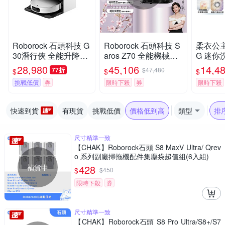
Roborock 石頭科技 G
Roborock 石頭科技 S
柔衣公主 
30潛行俠 全能升降極
aros Z70 全能機械手
G 迷你洗
淨王者 (智慧升降全域
臂旗艦掃拖王者(機械
洗衣機 
28,980
45,106
14,4
77折
$47,480
$
$
$
LDS/超薄7.98/聲波恆
手臂/零纏繞/22000P
漬洗/立
挑戰低價
券
限時下殺
券
限時下殺
濕拖地/22000Pa)
a/7.98超薄/80度熱洗)
證/UVC
k石頭
快速到貨
有現貨
挑戰低價
價格低到高
類型
排
尺寸精準一致
【CHAK】Roborock石頭 S8 MaxV Ultra/ Qrev
o 系列副廠掃拖機配件集塵袋超值組(6入組)
補貨中
428
$
$
450
限時下殺
券
尺寸精準一致
【CHAK】Roborock石頭 S8 Pro Ultra/S8+/S7