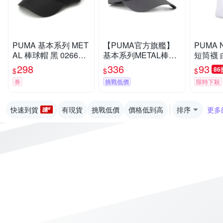
PUMA 基本系列 MET
【PUMA官方旗艦】
PUMA
AL 棒球帽 黑 026639-
基本系列METAL棒球
短筒襪 白
01
帽 男女共同 0259940
298
336
93
86
$
$
$
9
券
挑戰低價
限時下殺
快速到貨
有現貨
挑戰低價
價格低到高
排序
更多