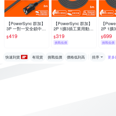
【PowerSync 群加】
【PowerSync 群加】
【Powe
3P 一對一安全鎖中繼
2P 1擴3插工業用動力
2P 1
線/黑/3M(TZ13L030)
延長線/灰/5M(TU23V
延長線/灰
419
319
699
$
$
$
805)
V815)
挑戰低價
挑戰低價
快速到貨
有現貨
挑戰低價
價格低到高
排序
更多