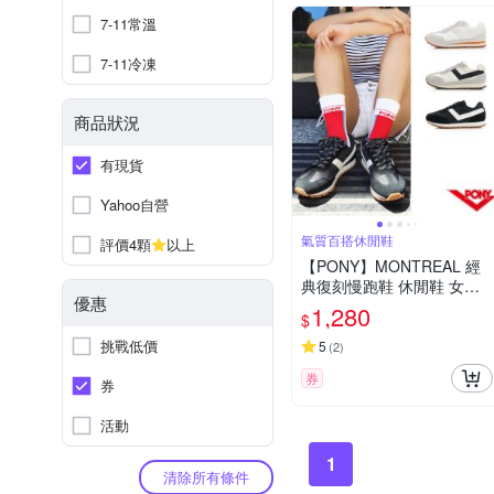
7-11常溫
7-11冷凍
商品狀況
有現貨
Yahoo自營
氣質百搭休閒鞋
評價4顆
以上
【PONY】MONTREAL 經
典復刻慢跑鞋 休閒鞋 女鞋
優惠
多色
1,280
$
挑戰低價
5
(
2
)
券
券
活動
1
清除所有條件