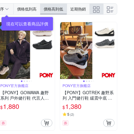
序
價格低到高
價格高到低
近期熱銷
PONY官方旗艦店
PONY官方旗艦店
【PONY】GOWAWA 趣野
【PONY】GOTREK 趣野系
系列 戶外健行鞋 代言人任
列 入門健行鞋 緩震中底 輕
嘉倫同款 輕越野跑 防滑耐
越野跑 防滑耐磨橡膠大底
1,880
1,380
$
$
磨 男女款
男女款
5
(
2
)
券
券