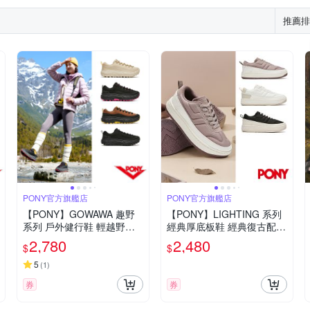
推薦排
PONY官方旗艦店
PONY官方旗艦店
【PONY】GOWAWA 趣野
【PONY】LIGHTING 系列
系列 戶外健行鞋 輕越野跑
經典厚底板鞋 經典復古配色
男女款 (代言人同款)
輕量緩震 男女 撞色設計 多
2,780
2,480
$
$
色可選
5
(
1
)
券
券