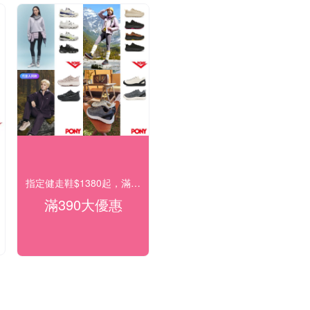
指定健走鞋$1380起，滿千再送PONY潮搭小包
滿390大優惠