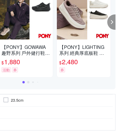
200
韓國潮流精選滿899折100
一眼入魂的精
【PONY】GOWAWA
【PONY】LIGHTING
PO
趣野系列 戶外健行鞋
系列 經典厚底板鞋 經
黃白
滿$899折$100
代言人任嘉倫同款 輕越
典復古配色 輕量緩震
水 
1,880
2,480
4
$
$
$
野跑 防滑耐磨 男女款
男女 撞色設計 多色可
02
活動
券
選
券
23.5cm