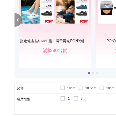
指定健走鞋$1380起，滿千再送PONY潮搭小包
PONY
滿$390出貨
18cm
18.5cm
19cm
尺寸
女
男
適用性別
依吊牌標示
慢跑鞋
依吊牌標示
依吊牌標示
正常
偏小
內裡材質
顏色
款式
鞋墊材質
鞋面材質
版型