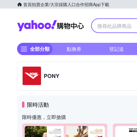
首頁
拍賣
企業/大宗採購入口
合作招商
App下載
Yahoo購物中心
全部分類
點換券
登記送
PONY
限時活動
限時優惠，立即搶購