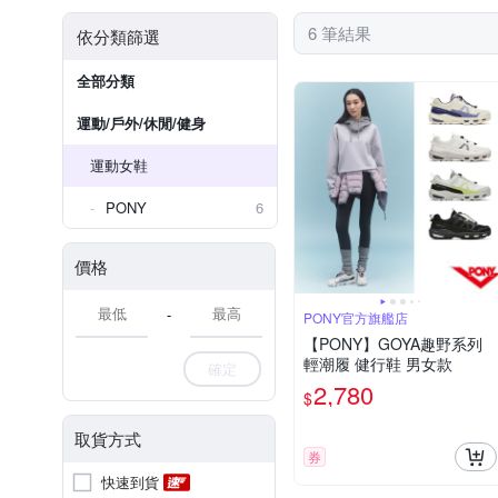
6 筆結果
依分類篩選
全部分類
運動/戶外/休閒/健身
運動女鞋
PONY
6
價格
-
PONY官方旗艦店
【PONY】GOYA趣野系列
輕潮履 健行鞋 男女款
確定
2,780
$
取貨方式
券
快速到貨