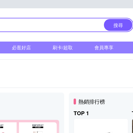
搜尋
必逛好店
刷卡/超取
會員專享
熱銷排行榜
TOP 1