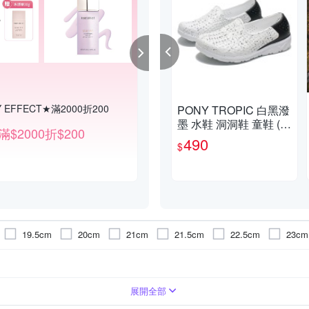
 EFFECT★滿2000折200
PONY EFFECT★買1送1 2件$1
PONY TROPIC 白黑潑
墨 水鞋 洞洞鞋 童鞋 (布
滿$2000折$200
任選2件$1200
魯克林) 82K1SA61BK
490
$
19.5cm
20cm
21cm
21.5cm
22.5cm
23cm
展開全部