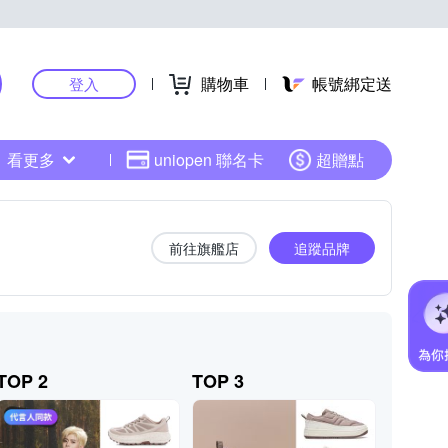
購物車
帳號綁定送
登入
看更多
uniopen 聯名卡
超贈點
前往旗艦店
追蹤品牌
TOP 2
TOP 3
TOP