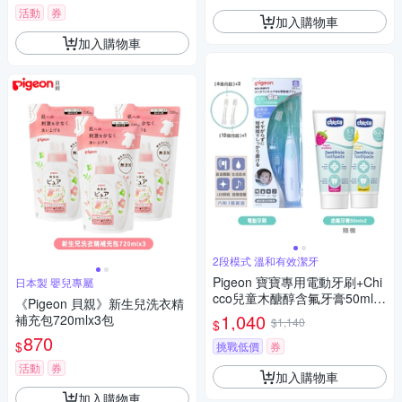
活動
券
加入購物車
加入購物車
2段模式 溫和有效潔牙
Pigeon 寶寶專用電動牙刷+Chi
日本製 嬰兒專屬
cco兒童木醣醇含氟牙膏50ml隨
《Pigeon 貝親》新生兒洗衣精
機x2
1,040
補充包720mlx3包
$1,140
$
870
$
挑戰低價
券
活動
券
加入購物車
加入購物車