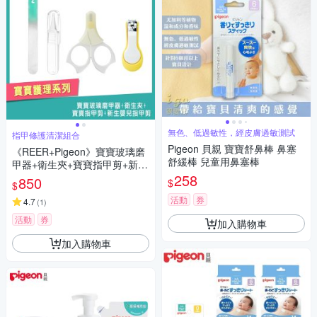
無色、低過敏性，經皮膚過敏測試
指甲修護清潔組合
Pigeon 貝親 寶寶舒鼻棒 鼻塞
《REER+Pigeon》寶寶玻璃磨
舒緩棒 兒童用鼻塞棒
甲器+衛生夾+寶寶指甲剪+新生
嬰兒指甲剪
258
850
$
$
活動
券
4.7
(
1
)
活動
券
加入購物車
加入購物車