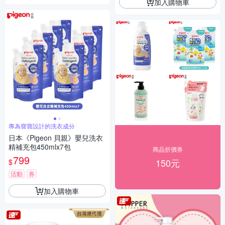
加入購物車
專為寶寶設計的洗衣成分
日本《Pigeon 貝親》嬰兒洗衣
精補充包450mlx7包
商品折價券
799
150元
$
活動
券
加入購物車