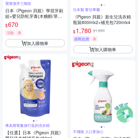
寶寶潔牙三階段
日本製 嬰兒專屬
日本《Pigeon 貝親》學習牙刷
組+嬰兒防蛀牙膏(木糖醇/草莓/
《Pigeon 貝親》新生兒洗衣精
葡萄)-隨機X2
瓶裝800mlx2+補充包720mlx4
670
$
1,780
$1,880
$
活動
券
挑戰低價
券
加入購物車
加入購物車
專為寶寶量身打造的洗衣精
不殘留 入口更放心
【任選】日本《Pigeon 貝親》