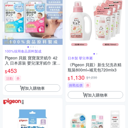
100%採用食品原料製成
Pigeon 貝親 寶寶潔牙紙巾 42
日本製 嬰兒專屬
入 日本原裝 嬰兒潔牙紙巾 潔牙
《Pigeon 貝親》新生兒洗衣精
濕巾 牙齒紙巾
453
瓶裝800ml+補充包720mlx3
$
1,130
$1,230
$
活動
券
挑戰低價
券
加入購物車
加入購物車