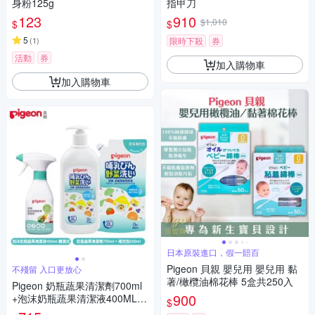
身粉125g
指甲刀
123
910
$1,010
$
$
5
(
1
)
限時下殺
券
活動
券
加入購物車
加入購物車
日本原裝進口，假一賠百
Pigeon 貝親 嬰兒用 嬰兒用 黏
不殘留 入口更放心
著/橄欖油棉花棒 5盒共250入
Pigeon 奶瓶蔬果清潔劑700ml
900
+泡沫奶瓶蔬果清潔液400ML噴
$
頭式+補充包650ml