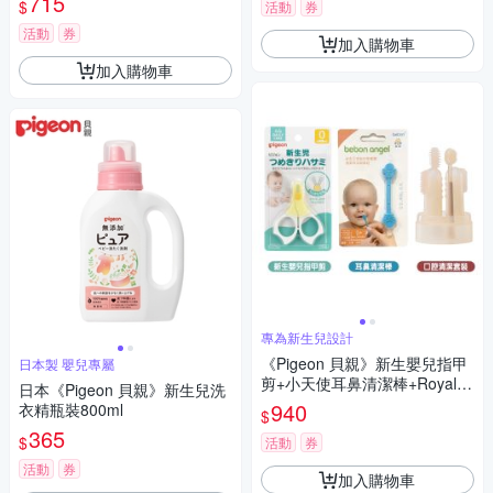
715
$
活動
券
活動
券
加入購物車
加入購物車
專為新生兒設計
《Pigeon 貝親》新生嬰兒指甲
日本製 嬰兒專屬
剪+小天使耳鼻清潔棒+Royalca
日本《Pigeon 貝親》新生兒洗
re口腔清潔套裝組合附收納盒
940
衣精瓶裝800ml
$
365
$
活動
券
活動
券
加入購物車