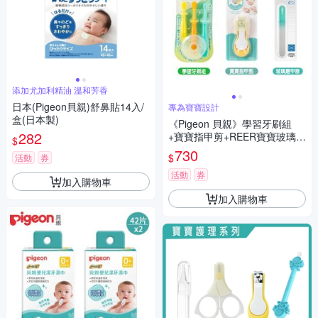
添加尤加利精油 溫和芳香
日本(Pigeon貝親)舒鼻貼14入/
專為寶寶設計
盒(日本製)
《Pigeon 貝親》學習牙刷組
282
+寶寶指甲剪+REER寶寶玻璃磨
$
甲器
730
$
活動
券
活動
券
加入購物車
加入購物車