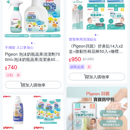
寶寶專用清潔組合
《Pigeon貝親》舒鼻貼14入x2
不殘留 入口更放心
盒+微黏性棉花棒50入+橄欖油
Pigeon 泡沫奶瓶蔬果清潔劑70
棉花棒50入+衛生夾
950
0ml+泡沫奶瓶蔬果清潔液400m
$1,050
$
l噴頭式+補充包650ml
740
挑戰低價
券
$
活動
券
加入購物車
加入購物車