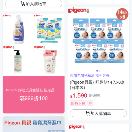
加入購物車
添加尤加利精油 溫和芳香
(Pigeon貝親) 舒鼻貼14入x6盒
(日本製)
8/1-8/9 婦幼玩具童裝鞋 指定品滿999折100
1,590
$1,690
$
滿999折100
限時下殺
券
加入購物車