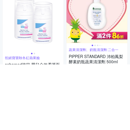
蔬果清潔劑、奶瓶清潔劑 二合一
PiPPER STANDARD 沛柏鳳梨
拒絕寶寶秋冬紅蘋果臉
酵素奶瓶蔬果清潔劑 500ml
sebamed施巴 嬰兒全效柔護面
329
霜50ml二入
$
1,030
5
(
1
)
85折
$
活動
券
5
(
8
)
限時下殺
券
加入購物車
加入購物車