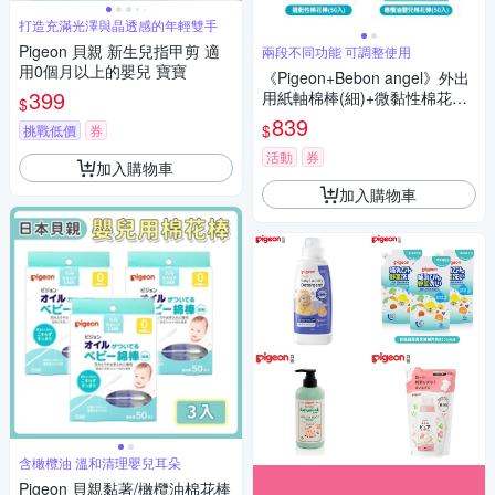
打造充滿光澤與晶透感的年輕雙手
Pigeon 貝親 新生兒指甲剪 適
兩段不同功能 可調整使用
用0個月以上的嬰兒 寶寶
《Pigeon+Bebon angel》外出
399
用紙軸棉棒(細)+微黏性棉花棒
$
(50入)+橄欖油嬰兒棉花棒+小
839
$
挑戰低價
券
天使耳鼻清潔棒
活動
券
加入購物車
加入購物車
含橄欖油 溫和清理嬰兒耳朵
Pigeon 貝親黏著/橄欖油棉花棒