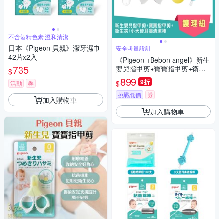
不含酒精色素 溫和清潔
日本《Pigeon 貝親》潔牙濕巾
安全考量設計
42片x2入
《Pigeon +Bebon angel》新生
735
嬰兒指甲剪+寶寶指甲剪+衛生
$
夾+小天使耳鼻清潔棒
899
9折
$
活動
券
挑戰低價
券
加入購物車
加入購物車