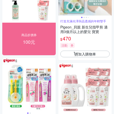
打造充滿光澤與晶透感的年輕雙手
Pigeon_貝親 新生兒指甲剪 適
用3個月以上的嬰兒 寶寶
商品折價券
470
$
100元
活動
券
加入購物車