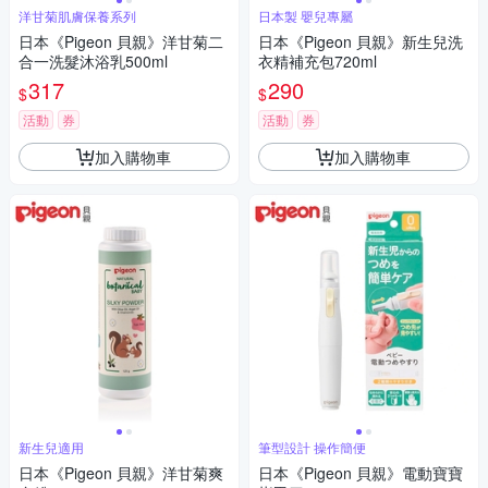
洋甘菊肌膚保養系列
日本製 嬰兒專屬
日本《Pigeon 貝親》洋甘菊二
日本《Pigeon 貝親》新生兒洗
合一洗髮沐浴乳500ml
衣精補充包720ml
317
290
$
$
活動
券
活動
券
加入購物車
加入購物車
新生兒適用
筆型設計 操作簡便
日本《Pigeon 貝親》洋甘菊爽
日本《Pigeon 貝親》電動寶寶