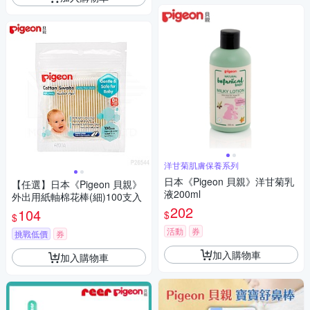
洋甘菊肌膚保養系列
日本《Pigeon 貝親》洋甘菊乳
【任選】日本《Pigeon 貝親》
液200ml
外出用紙軸棉花棒(細)100支入
202
104
$
$
活動
券
挑戰低價
券
加入購物車
加入購物車