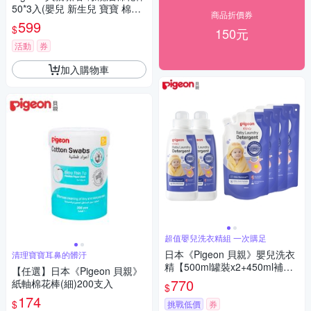
50*3入(嬰兒 新生兒 寶寶 棉花
商品折價券
棒)
599
$
150元
活動
券
加入購物車
超值嬰兒洗衣精組 一次購足
日本《Pigeon 貝親》嬰兒洗衣
清理寶寶耳鼻的髒汙
精【500ml罐裝x2+450ml補充
【任選】日本《Pigeon 貝親》
包x4】
770
紙軸棉花棒(細)200支入
$
174
$
挑戰低價
券