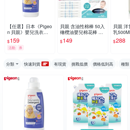
【任選】日本《Pigeo
貝親 含油性棉棒 50入
貝親 
n 貝親》嬰兒洗衣精
橄欖油嬰兒棉花棒 10
乳500M
瓶裝500ml
26209 細軸棉棒 1004
159
149
288
$
$
$
活動
券
分類
快速到貨
有現貨
挑戰低價
價格低到高
種類