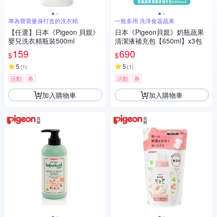
專為寶寶量身打造的洗衣精
一瓶多用 洗淨食器蔬果
【任選】日本《Pigeon 貝親》
日本《Pigeon貝親》奶瓶蔬果
嬰兒洗衣精瓶裝500ml
清潔液補充包【650ml】x3包
159
690
$
$
5
5
(
1
)
(
1
)
活動
券
活動
券
加入購物車
加入購物車