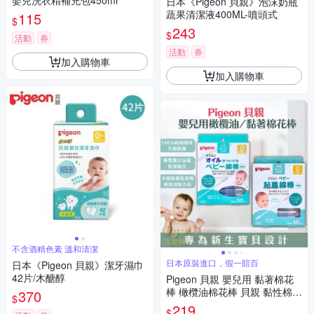
嬰兒洗衣精補充包450ml
日本《Pigeon 貝親》泡沫奶瓶
蔬果清潔液400ML-噴頭式
115
$
243
$
活動
券
活動
券
加入購物車
加入購物車
不含酒精色素 溫和清潔
日本原裝進口，假一賠百
日本《Pigeon 貝親》潔牙濕巾
42片/木醣醇
Pigeon 貝親 嬰兒用 黏著棉花
棒 橄欖油棉花棒 貝親 黏性棉棒
370
$
50入 嬰兒 新生兒 寶寶 掏耳棒
219
$