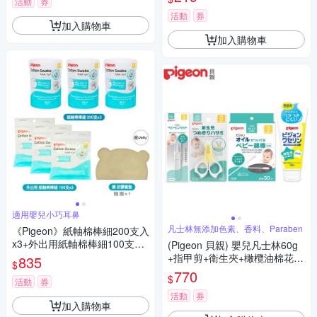
活動
券
活動
券
加入購物車
加入購物車
適用嬰兒小巧耳鼻
凡士林無添加色素、香料、Paraben
《Pigeon》紙軸棉棒細200支入
x3+外出用紙軸棉棒細100支入x
(Pigeon 貝親) 嬰兒凡士林60g
3贈矽膠餐墊隨機
+指甲剪+衛生夾+橄欖油棉花棒
835
$
50入
770
$
活動
券
活動
券
加入購物車