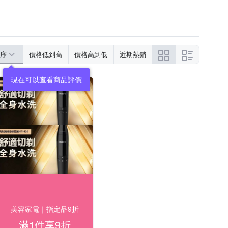
序
價格低到高
價格高到低
近期熱銷
現在可以查看商品評價
美容家電｜指定品9折
滿1件享9折