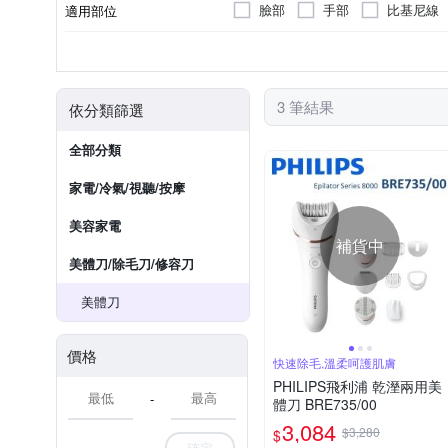
臉部
手部
比基尼線
適用部位
無
乾電池式
刮除式
有國際電壓
刮拔兩用
充電式
國際電壓
電源類型
顏色
類型
3 筆結果
依分類篩選
全部分類
家電/冷氣/視聽/按摩
美容家電
補貨中
美體刀/除毛刀/修容刀
美體刀
價格
快速除毛,溫柔呵護肌膚
PHILIPS飛利浦 乾溼兩用美
-
體刀 BRE735/00
3,084
$3,280
$
確定