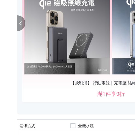
【飛利浦】 行動電源｜充電座 結
滿1件享9折
全機水洗
清潔方式