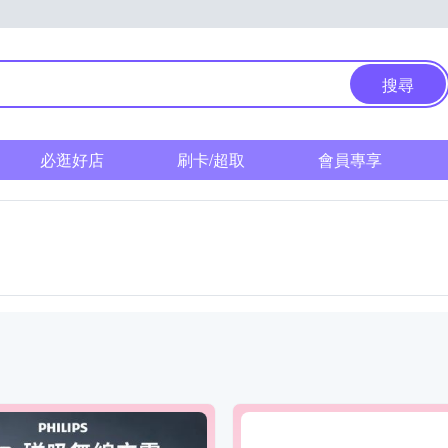
搜尋
必逛好店
刷卡/超取
會員專享