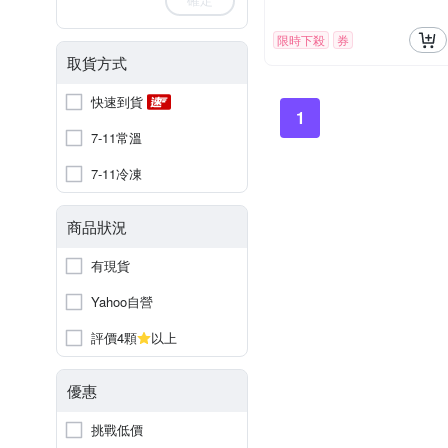
限時下殺
券
取貨方式
快速到貨
1
7-11常溫
7-11冷凍
商品狀況
有現貨
Yahoo自營
評價4顆
以上
優惠
挑戰低價