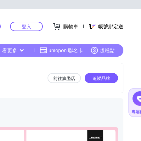
購物車
帳號綁定送
登入
看更多
uniopen 聯名卡
超贈點
前往旗艦店
追蹤品牌