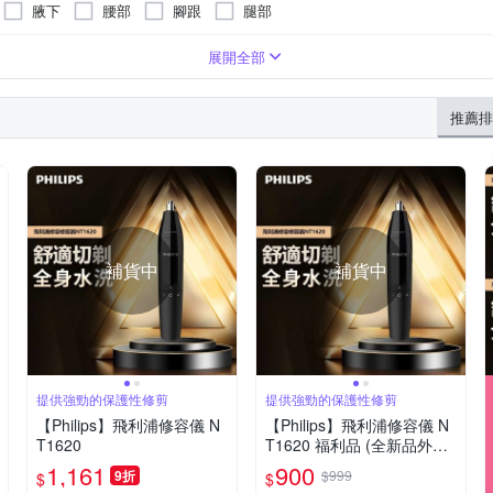
腋下
腰部
腳跟
腿部
展開全部
推薦排
補貨中
補貨中
提供強勁的保護性修剪
提供強勁的保護性修剪
【Philips】飛利浦修容儀 N
【Philips】飛利浦修容儀 N
T1620
T1620 福利品 (全新品外盒
凹損)
1,161
900
9折
$999
$
$