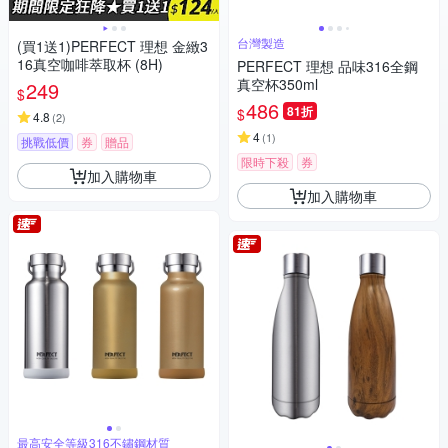
台灣製造
(買1送1)PERFECT 理想 金緻3
16真空咖啡萃取杯 (8H)
PERFECT 理想 品味316全鋼
真空杯350ml
249
$
486
81折
$
4.8
(
2
)
4
(
1
)
挑戰低價
券
贈品
限時下殺
券
加入購物車
加入購物車
最高安全等級316不鏽鋼材質