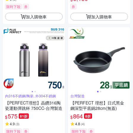
限時下殺
券
券
加入購物車
加入購物車
內316不銹鋼/陶瓷, 外304不銹鋼
台灣製造
【PERFECT理想】晶鑽316陶
【PERFECT 理想】日式黑金
瓷運動彈跳杯 750CC-台灣製造
鋼深型平底鍋28cm(無蓋)
575
864
81折
8折
$
$
4.9
4.8
(
3
)
(
4
)
限時下殺
券
限時下殺
券