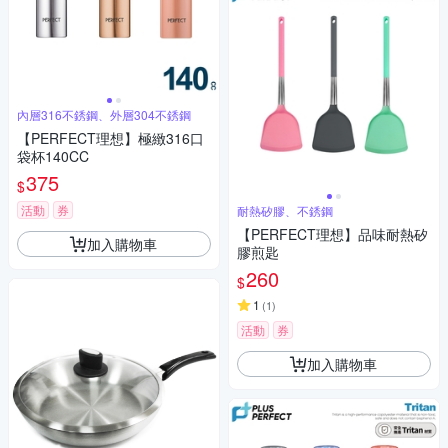
內層316不銹鋼、外層304不銹鋼
【PERFECT理想】極緻316口
袋杯140CC
375
$
活動
券
耐熱矽膠、不銹鋼
【PERFECT理想】品味耐熱矽
加入購物車
膠煎匙
260
$
1
(
1
)
活動
券
加入購物車