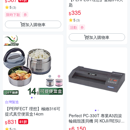
$
匙
5
(
3
)
335
$
限時下殺
券
5
(
3
)
加入購物車
活動
券
加入購物車
台灣製造
【PERFECT 理想】極緻316可
提式真空便當盒14cm
Perfect PC-330T 專業A3四滾
831
輪鐵殼護貝機 同 KOJI/RESUN
81折
$
LM-330S
6,150
$
5
(
2
)