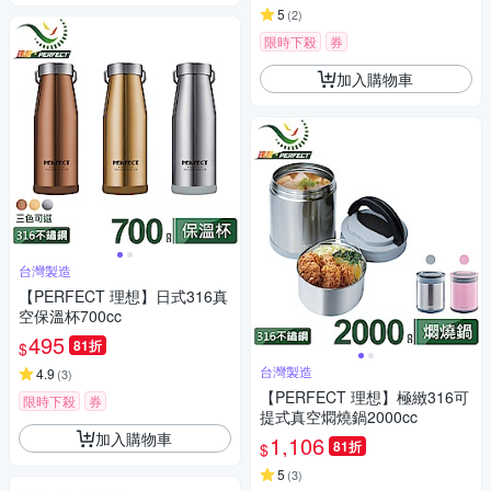
5
(
2
)
限時下殺
券
加入購物車
台灣製造
【PERFECT 理想】日式316真
空保溫杯700cc
495
81折
$
台灣製造
4.9
(
3
)
【PERFECT 理想】極緻316可
限時下殺
券
提式真空燜燒鍋2000cc
加入購物車
1,106
81折
$
5
(
3
)