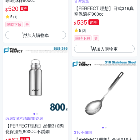
動隨身杯800cc
台灣製造
520
【PERFECT 理想】日式316真
8折
$
空保溫杯900cc
5
(
1
)
535
81折
$
限時下殺
券
5
(
2
)
加入購物車
限時下殺
券
加入購物車
內層316不銹鋼/陶瓷層
【PERFECT理想】晶鑽316陶
瓷保溫瓶800CC不銹鋼
316不鏽鋼
567
【PERFECT理想】金緻316大
81折