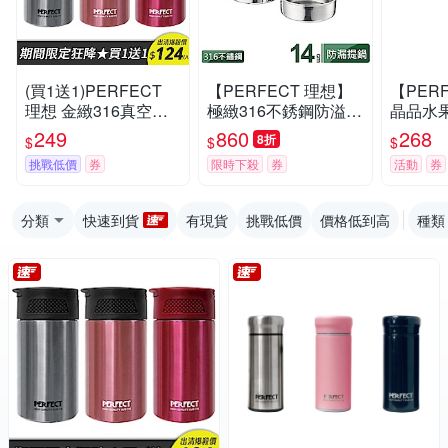
(買1送1)PERFECT
【PERFECT 理想】
【PER
理想 金緻316真空咖
極緻316不銹鋼防溢提
晶品水果
啡萃取杯 (8H)
鍋14cm
裝
249
860
268
8折
$
$
$
挑戰低價
券
限時下殺
券
活動
券
分類
快速到貨
有現貨
挑戰低價
價格低到高
種類