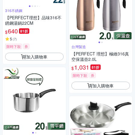
316不銹鋼
【PERFECT理想】品味316不
銹鋼湯鍋22CM
640
81折
$
5
(
7
)
限時下殺
券
台灣製造
【PERFECT 理想】極緻316真
加入購物車
空保溫壺2.0L
1,031
81折
$
限時下殺
券
加入購物車