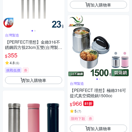
加入購物車
台灣製造
【PERFECT理想】金緻316不
銹鋼四方筷23cm五雙(台灣製
造)
355
$
4.8
(
6
)
挑戰低價
券
加入購物車
台灣製造
【PERFECT 理想】極緻316可
提式真空燜燒鍋1500cc
966
81折
$
5
(
7
)
限時下殺
券
加入購物車