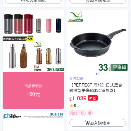
台灣製造
【PERFECT 理想】日式黑金
商品折價券
鋼深型平底鍋33cm(無蓋)
150元
1,039
81折
$
5
(
2
)
限時下殺
券
加入購物車