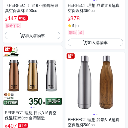
《PERFECT》316不鏽鋼極致
PERFECT 理想 晶鑽316超真
真空保溫杯-500cc
空保溫杯350cc
447
378
81折
$
$
5
限時下殺
(
1
)
活動
券
加入購物車
加入購物車
PERFECT 理想 日式316真空
保溫瓶350cc 台灣製造
PERFECT 理想 晶鑽316超真
407
空保溫杯500cc
81折
$