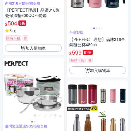
內層316不銹鋼/陶瓷層
【PERFECT理想】晶鑽316陶
瓷保溫瓶600CC不銹鋼
504
8折
$
5
(
1
)
台灣製造
限時下殺
券
【PERFECT 理想】品味316全
鋼辦公杯480cc
加入購物車
599
81折
$
限時下殺
券
加入購物車
臺灣製造通過SGS檢驗合格