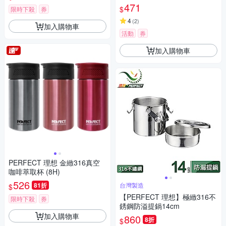
471
$
限時下殺
券
4
(
2
)
加入購物車
活動
券
加入購物車
PERFECT 理想 金緻316真空
咖啡萃取杯 (8H)
526
81折
台灣製造
$
【PERFECT 理想】極緻316不
限時下殺
券
銹鋼防溢提鍋14cm
加入購物車
860
8折
$