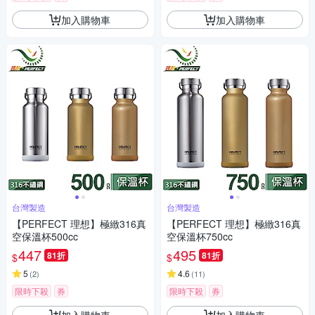
加入購物車
加入購物車
台灣製造
台灣製造
【PERFECT 理想】極緻316真
【PERFECT 理想】極緻316真
空保溫杯500cc
空保溫杯750cc
447
495
81折
81折
$
$
5
4.6
(
2
)
(
11
)
限時下殺
券
限時下殺
券
加入購物車
加入購物車