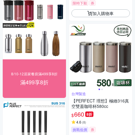
限時下殺
券
加入購物車
8/10-12居家餐廚滿499享8折
滿499享8折
台灣製造
【PERFECT 理想】極緻316真
空雙蓋咖啡杯580cc
660
8折
$
4.6
(
8
)
挑戰低價
券