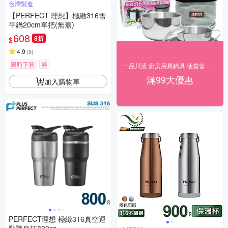
台灣製造
【PERFECT 理想】極緻316雪
平鍋20cm單把(無蓋)
608
8折
$
4.9
(
5
)
限時下殺
券
一品川流 廚房用具鍋具 便當盒 優惠中
滿99大優惠
加入購物車
PERFECT理想 極緻316真空運