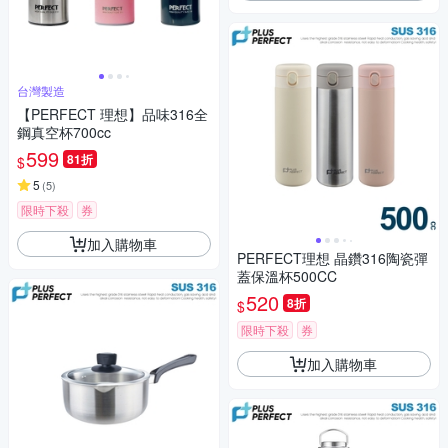
台灣製造
【PERFECT 理想】品味316全
鋼真空杯700cc
599
81折
$
5
(
5
)
限時下殺
券
加入購物車
PERFECT理想 晶鑽316陶瓷彈
蓋保溫杯500CC
520
8折
$
限時下殺
券
加入購物車