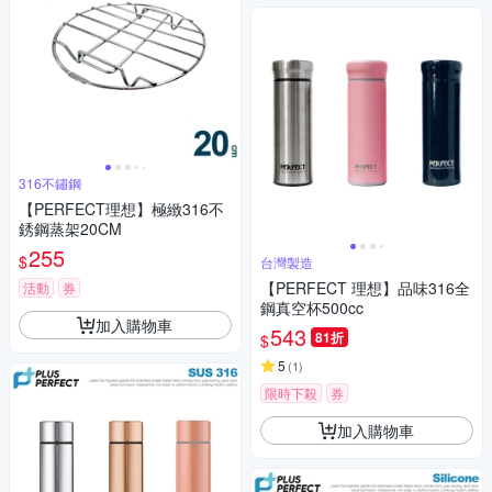
316不鏽鋼
【PERFECT理想】極緻316不
銹鋼蒸架20CM
255
$
台灣製造
【PERFECT 理想】品味316全
活動
券
鋼真空杯500cc
加入購物車
543
81折
$
5
(
1
)
限時下殺
券
加入購物車