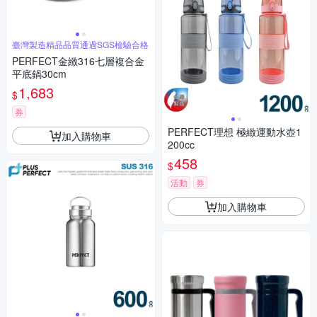
臺灣製造精品品質通過SGS檢驗合格
PERFECT金緻316七層複合金
平底鍋30cm
1,683
$
券
PERFECT理想 極緻運動水壺1
加入購物車
200cc
458
$
活動
券
加入購物車