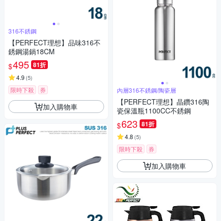
316不銹鋼
【PERFECT理想】品味316不
銹鋼湯鍋18CM
495
81折
$
4.9
(
5
)
限時下殺
券
內層316不銹鋼/陶瓷層
【PERFECT理想】晶鑽316陶
加入購物車
瓷保溫瓶1100CC不銹鋼
623
81折
$
4.8
(
5
)
限時下殺
券
加入購物車