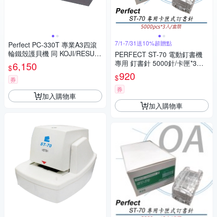
7/1-7/31送10%超贈點
Perfect PC-330T 專業A3四滾
輪鐵殼護貝機 同 KOJI/RESUN
PERFECT ST-70 電動釘書機
LM-330S
專用 釘書針 5000針/卡匣*3卡
6,150
$
匣/盒
920
$
券
券
加入購物車
加入購物車