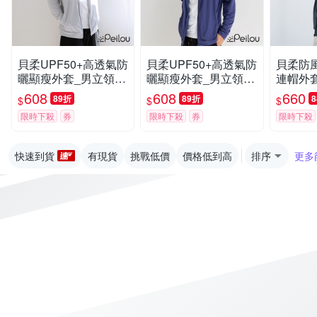
貝柔UPF50+高透氣防
貝柔UPF50+高透氣防
貝柔防
曬顯瘦外套_男立領
曬顯瘦外套_男立領
連帽外套
(灰色)
(丈青)
608
608
660
89折
89折
$
$
$
限時下殺
券
限時下殺
券
限時下殺
快速到貨
有現貨
挑戰低價
價格低到高
排序
更多