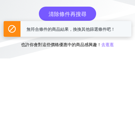
清除條件再搜尋
無符合條件的商品結果，換換其他篩選條件吧！
或
也許你會對這些價格優惠中的商品感興趣！
去逛逛