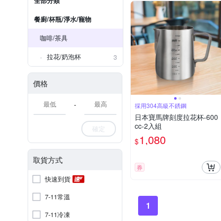
全部分類
餐廚/杯瓶/淨水/寵物
咖啡/茶具
拉花/奶泡杯
3
價格
-
採用304高級不銹鋼
日本寶馬牌刻度拉花杯-600
cc-2入組
確定
1,080
$
取貨方式
券
快速到貨
7-11常溫
1
7-11冷凍