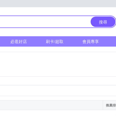
搜尋
必逛好店
刷卡/超取
會員專享
推薦排