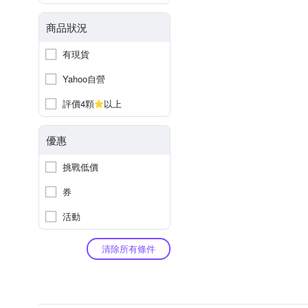
商品狀況
有現貨
Yahoo自營
評價4顆
以上
優惠
挑戰低價
券
活動
清除所有條件