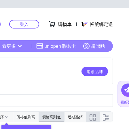
購物車
帳號綁定送
登入
看更多
uniopen 聯名卡
超贈點
追蹤品牌
序
價格低到高
價格高到低
近期熱銷