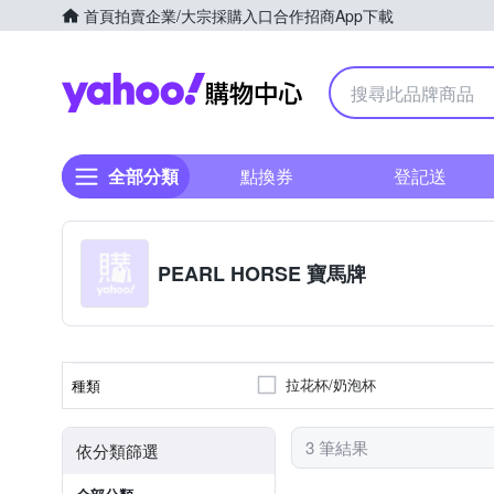
首頁
拍賣
企業/大宗採購入口
合作招商
App下載
Yahoo購物中心
全部分類
點換券
登記送
PEARL HORSE 寶馬牌
拉花杯/奶泡杯
種類
3 筆結果
依分類篩選