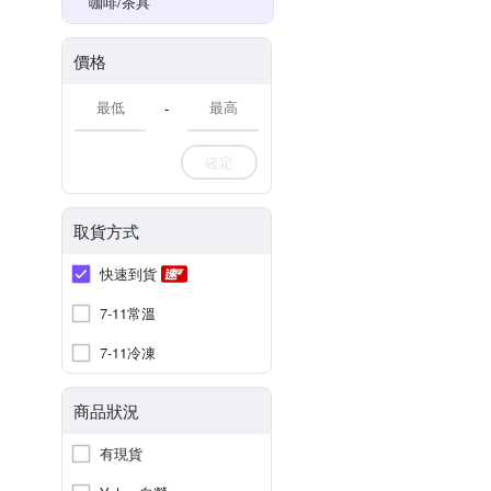
咖啡/茶具
價格
-
確定
取貨方式
快速到貨
7-11常溫
7-11冷凍
商品狀況
有現貨