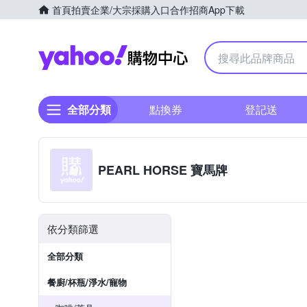
首頁
拍賣
企業/大宗採購入口
合作招商
App下載
Yahoo購物中心
全部分類
點換券
登記送
PEARL HORSE 寶馬牌
依分類篩選
全部分類
餐廚/杯瓶/淨水/寵物