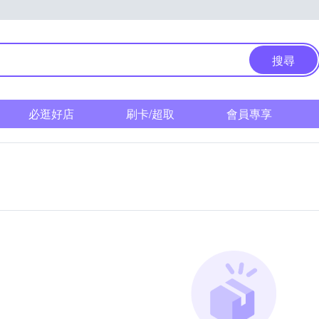
搜尋
必逛好店
刷卡/超取
會員專享