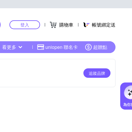
購物車
帳號綁定送
登入
看更多
uniopen 聯名卡
超贈點
追蹤品牌