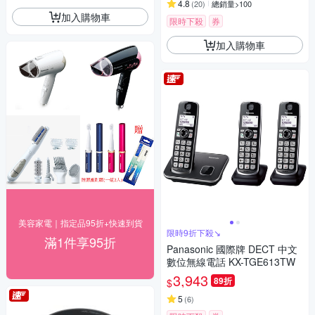
4.8
(
20
)
總銷量>100
加入購物車
限時下殺
券
加入購物車
美容家電｜指定品95折+快速到貨
限時9折下殺↘
滿1件享95折
Panasonic 國際牌 DECT 中文
數位無線電話 KX-TGE613TW
3,943
89折
$
5
(
6
)