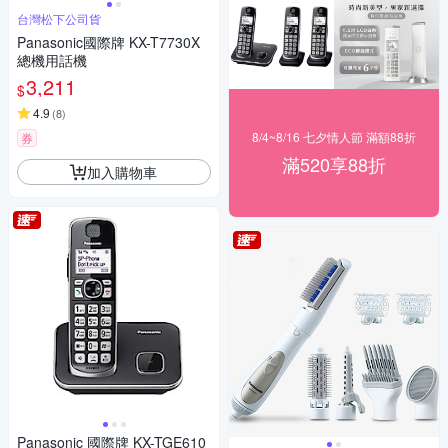
台灣松下公司貨
Panasonic國際牌 KX-T7730X
總機用話機
3,211
$
4.9
(
8
)
8/4~8/16 七夕情人節 滿額88折
券
滿520享88折
加入購物車
Panasonic 國際牌 KX-TGE610