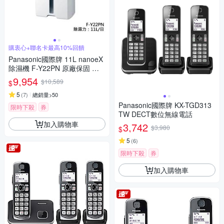
購衷心+聯名卡最高10%回饋
Panasonic國際牌 11L nanoeX
除濕機 F-Y22PN 原廠保固 智
慧節能
9,954
$10,589
$
5
(
7
)
總銷量>50
Panasonic國際牌 KX-TGD313
限時下殺
券
TW DECT數位無線電話
加入購物車
3,742
$3,980
$
5
(
6
)
限時下殺
券
加入購物車