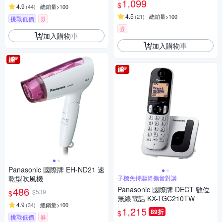
1,099
$
4.9
(
44
)
總銷量>100
4.5
(
21
)
總銷量>100
挑戰低價
券
券
加入購物車
加入購物車
Panasonic 國際牌 EH-ND21 速
乾型吹風機
子機免持聽筒擴音對講
486
Panasonic 國際牌 DECT 數位
$539
$
無線電話 KX-TGC210TW
4.9
(
34
)
總銷量>100
1,215
89折
$
挑戰低價
券