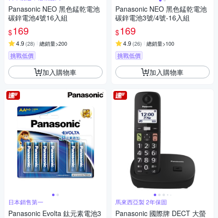
Panasonic NEO 黑色錳乾電池
Panasonic NEO 黑色錳乾電池
碳鋅電池4號16入組
碳鋅電池3號/4號-16入組
169
169
$
$
4.9
4.9
(
28
)
總銷量>200
(
26
)
總銷量>100
挑戰低價
挑戰低價
加入購物車
加入購物車
日本銷售第一
馬來西亞製 2年保固
Panasonic Evolta 鈦元素電池3
Panasonic 國際牌 DECT 大螢