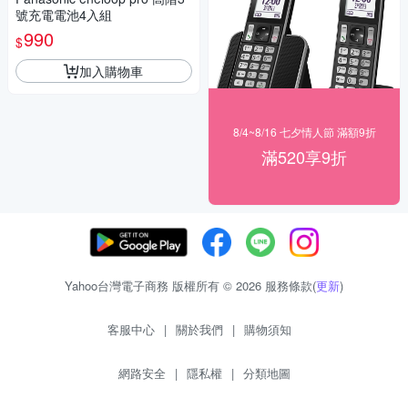
號充電電池4入組
990
$
加入購物車
8/4~8/16 七夕情人節 滿額9折
滿520享9折
Yahoo台灣電子商務 版權所有 © 2026 服務條款(
更新
)
客服中心
|
關於我們
|
購物須知
網路安全
|
隱私權
|
分類地圖