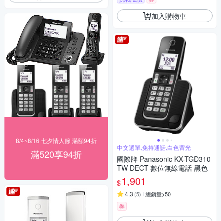
加入購物車
8/4~8/16 七夕情人節 滿額94折
中文選單,免持通話,白色背光
滿520享94折
國際牌 Panasonic KX-TGD310
TW DECT 數位無線電話 黑色
1,901
$
4.3
(
5
)
總銷量>50
券