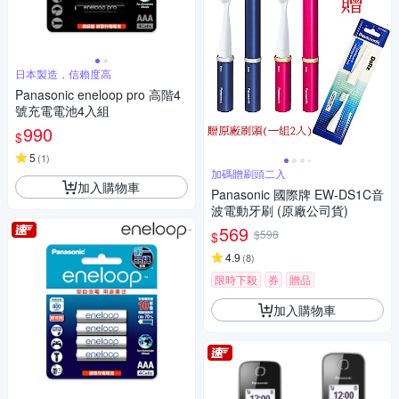
日本製造，信賴度高
Panasonic eneloop pro 高階4
號充電電池4入組
990
$
5
(
1
)
加碼贈刷頭二入
加入購物車
Panasonic 國際牌 EW-DS1C音
波電動牙刷 (原廠公司貨)
569
$598
$
4.9
(
8
)
限時下殺
券
贈品
加入購物車