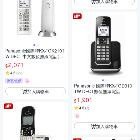
加入購物車
Panasonic國際牌KX-TGK210T
W DECT中文數位無線電話(公
司貨)
2,071
$
4.6
(
22
)
挑戰低價
券
Panasonic 國際牌KX-TGD310
加入購物車
TW DECT數位無線電話
1,901
$
4.8
(
7
)
券
加入購物車