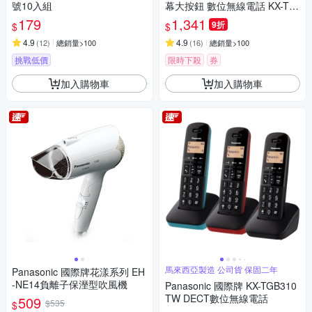
號10入組
幕大按鈕 數位無線電話 KX-TG
U110
179
1,341
9折
$
$
4.9
4.9
(
12
)
總銷量>100
(
16
)
總銷量>100
挑戰低價
限時下殺
券
加入購物車
加入購物車
馬來西亞製造 公司貨 保固二年
Panasonic 國際牌花漾系列 EH
-NE14負離子保溼型吹風機
Panasonic 國際牌 KX-TGB310
TW DECT數位無線電話
509
$535
$