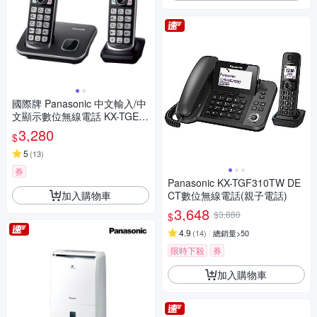
國際牌 Panasonic 中文輸入/中
文顯示數位無線電話 KX-TGE6
12TWB
3,280
$
5
(
13
)
券
Panasonic KX-TGF310TW DE
加入購物車
CT數位無線電話(親子電話)
3,648
$3,880
$
4.9
(
14
)
總銷量>50
限時下殺
券
加入購物車