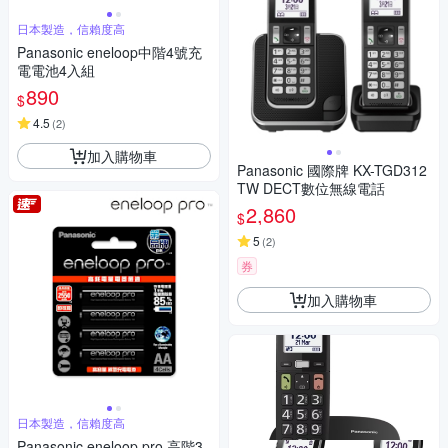
日本製造，信賴度高
Panasonic eneloop中階4號充
電電池4入組
890
$
4.5
(
2
)
加入購物車
Panasonic 國際牌 KX-TGD312
TW DECT數位無線電話
2,860
$
5
(
2
)
券
加入購物車
日本製造，信賴度高
Panasonic eneloop pro 高階3