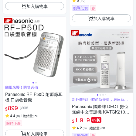
5
(
10
)
加入購物車
挑戰低價
券
加入購物車
颱風來襲！防災必備
Panasonic RF-P50D 附原廠耳
機 口袋收音機
新外觀設計-時尚新美型，居家新選
擇
899
Panasonic 國際牌 DECT 數位
$938
$
無線中文電話機 KX-TGK210T
4.4
(
8
)
總銷量>50
W
1,919
89折
$
限時下殺
4.2
(
6
)
總銷量>50
加入購物車
挑戰低價
券