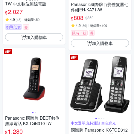
TW 中文數位無線電話
Panasonic國際牌百變整髮器七
件組EH-KA71-W
2,027
$
808
$850
$
4.9
(
13
)
總銷量>50
4.9
(
39
)
總銷量>100
挑戰低價
券
限時下殺
券
加入購物車
加入購物車
Panasonic 國際牌 DECT數位
無線電話 KX-TGB310TW
中文選單,免持通話,白色背光
1,280
國際牌 Panasonic KX-TGD312
$