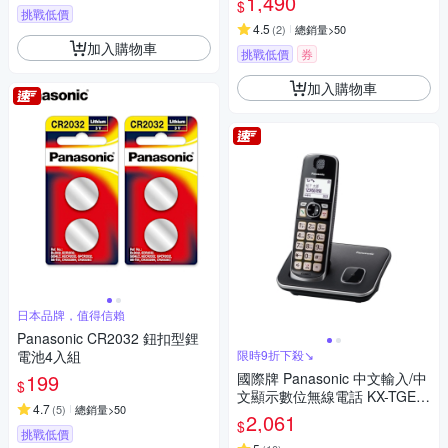
1,490
$
挑戰低價
4.5
(
2
)
總銷量>50
加入購物車
挑戰低價
券
加入購物車
日本品牌，值得信賴
Panasonic CR2032 鈕扣型鋰
電池4入組
限時9折下殺↘
199
國際牌 Panasonic 中文輸入/中
$
文顯示數位無線電話 KX-TGE6
4.7
(
5
)
總銷量>50
10TWB
2,061
$
挑戰低價