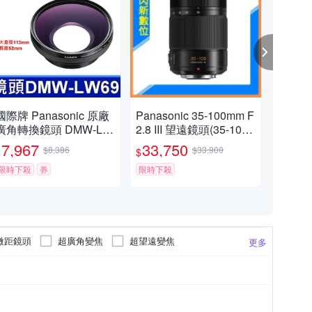
國際牌 Panasonic 原廠
Panasonic 35-100mm F
Pan
廣角轉換鏡頭 DMW-LW
2.8 III 望遠鏡頭(35-100,
5mm
69 0.82X 相機 DMC-LC
公司貨)H-ES35100GC
ER 
7,967
33,750
10
$8,386
$33,900
$
$
$
1
頭 
限時下殺
券
限時下殺
限時
微距鏡頭
超廣角變焦
超望遠變焦
更多