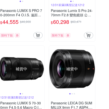
12/31前滿3萬登記送1212
Panasonic LUMIX S PRO 7
Panasonic Lumix S Pro 24-
0-200mm F4 O.I.S. 遠距變
70mm F2.8 變焦鏡頭 公司
焦鏡頭 公司貨 S-R70200
貨 S-E2470
44,555
60,298
$46,900
$63,471
$
$
限時下殺
券
限時下殺
券
補貨中
補貨中
12/31前滿3萬登記送1212
Panasonic LUMIX S 70-30
Panasonic LEICA DG SUM
0mm F4.5-5.6 Macro O.I.S.
MILUX 9mm F1.7 ASPH.