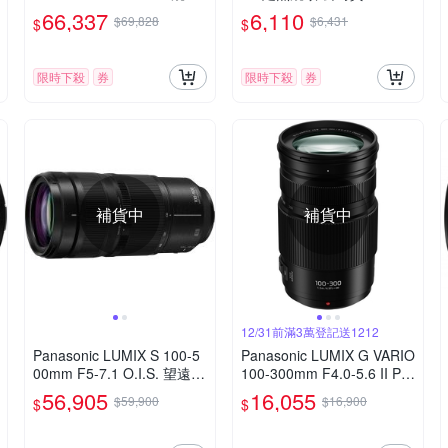
公司貨
GC
66,337
6,110
$69,828
$6,431
$
$
限時下殺
券
限時下殺
券
補貨中
補貨中
12/31前滿3萬登記送1212
Panasonic LUMIX S 100-5
Panasonic LUMIX G VARIO
00mm F5-7.1 O.I.S. 望遠變
100-300mm F4.0-5.6 II PO
焦鏡頭 公司貨 S-R100500
WER O.I.S.二代變焦鏡頭 公
56,905
16,055
$59,900
$16,900
$
$
司貨