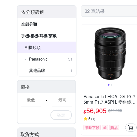
32 筆結果
依分類篩選
全部分類
手機/相機/耳機/穿戴
相機鏡頭
Panasonic
31
其他品牌
1
價格
Panasonic LEICA DG 10-2
-
5mm F1.7 ASPH. 變焦鏡頭
公司貨
56,905
$59,900
$
確定
5
(
1
)
限時下殺
券
贈品
取貨方式