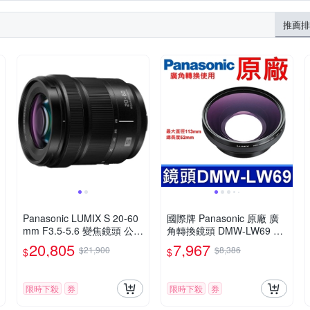
推薦排
Panasonic LUMIX S 20-60
國際牌 Panasonic 原廠 廣
mm F3.5-5.6 變焦鏡頭 公司
角轉換鏡頭 DMW-LW69 0.8
貨 S-R2060
2X 相機 DMC-LC1
20,805
7,967
$21,900
$8,386
$
$
限時下殺
券
限時下殺
券