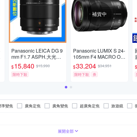
補貨中
5
Panasonic LEICA DG 9
Panasonic LUMIX S 24-
鏡
mm F1.7 ASPH.大光圈
105mm F4 MACRO O.I.
廣角定焦 微距(公司貨)
S.變焦鏡頭 公司貨 S-R2
15,840
33,204
$15,990
$34,951
$
$
4105
限時下殺
限時下殺
券
標準變焦
廣角定焦
廣角變焦
超廣角定焦
旅遊鏡
展開全部