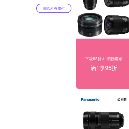
清除所有條件
下殺95折⇓ 單眼鏡頭
滿1享95折