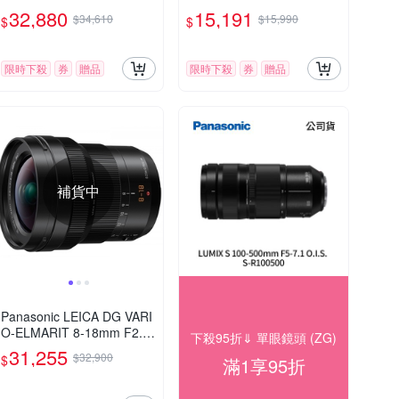
遠距變焦鏡頭 公司貨
超廣角 定焦鏡頭 公司貨 H-
32,880
15,191
$34,610
$15,990
$
$
X09GC
限時下殺
券
贈品
限時下殺
券
贈品
補貨中
Panasonic LEICA DG VARI
O-ELMARIT 8-18mm F2.8-
下殺95折⇓ 單眼鏡頭 (ZG)
4.0 ASPH. 廣角變焦鏡頭 公
31,255
$32,900
$
滿1享95折
司貨