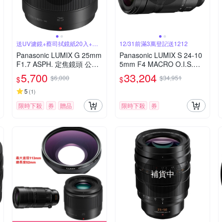
送UV濾鏡+蔡司拭鏡紙20入+吹
12/31前滿3萬登記送1212
球拭筆組
Panasonic LUMIX G 25mm
Panasonic LUMIX S 24-10
F1.7 ASPH. 定焦鏡頭 公司
5mm F4 MACRO O.I.S.變
貨
焦鏡頭 公司貨 S-R24105
5,700
33,204
$6,000
$34,951
$
$
5
(
1
)
限時下殺
券
贈品
限時下殺
券
補貨中