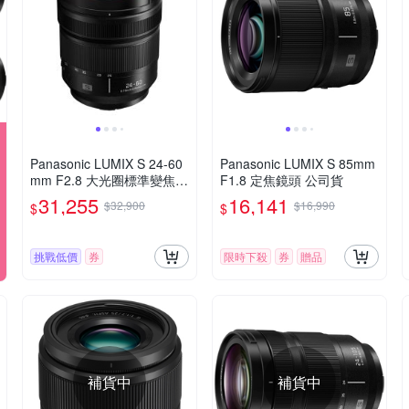
Panasonic LUMIX S 24-60
Panasonic LUMIX S 85mm
mm F2.8 大光圈標準變焦鏡
F1.8 定焦鏡頭 公司貨
頭 公司貨 S-E2460GC
31,255
16,141
$32,900
$16,990
$
$
挑戰低價
券
限時下殺
券
贈品
補貨中
補貨中