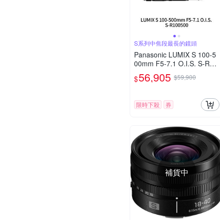
S系列中焦段最長的鏡頭
Panasonic LUMIX S 100-5
00mm F5-7.1 O.I.S. S-R10
0500 (公司貨)
56,905
$59,900
$
限時下殺
券
補貨中