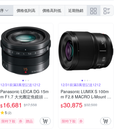
序
價格低到高
價格高到低
近期熱銷
12/31前滿3萬登記送1212
12/31前滿3萬登記送1212
Panasonic LEICA DG 15m
Panasonic LUMIX S 100m
m F1.7 大光圈定焦鏡頭 公
m F2.8 MACRO L-Mount 微
司貨
距鏡頭 公司貨 S-E100
16,681
30,875
$17,558
$32,500
$
$
5
(
2
)
限時下殺
券
贈品
限時下殺
券