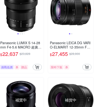
Panasonic LUMIX S 14-28
Panasonic LEICA DG VARI
mm F4-5.6 MACRO 超廣角
O-ELMARIT 12-35mm F2.
變焦鏡頭 公司貨 S-R1428
8 ASPH.POWER O.I.S. 變
22,637
27,455
$23,828
$28,900
$
$
焦鏡頭 公司貨 H-ES12035
挑戰低價
券
贈品
限時下殺
券
補貨中
補貨中