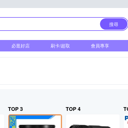
搜尋
必逛好店
刷卡/超取
會員專享
TOP 3
TOP 4
T