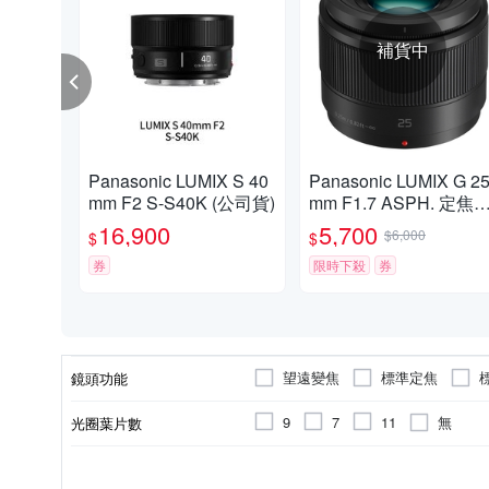
補貨中
Panasonic LUMIX S 40
Panasonic LUMIX G 2
mm F2 S-S40K (公司貨)
mm F1.7 ASPH. 定焦
頭 公司貨
16,900
5,700
$6,000
$
$
券
限時下殺
券
望遠變焦
標準定焦
鏡頭功能
人像鏡
無
9
7
11
光圈葉片數
恆定光圈
公司貨
平行輸入
非
Panasonic
Leica L
恆定光圈
適用於
來源