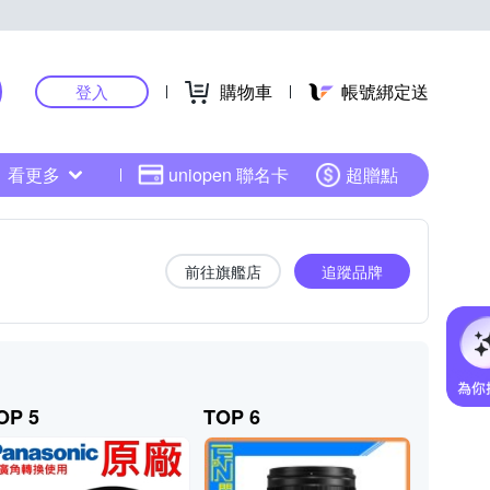
購物車
帳號綁定送
登入
看更多
uniopen 聯名卡
超贈點
前往旗艦店
追蹤品牌
OP 5
TOP 6
TOP