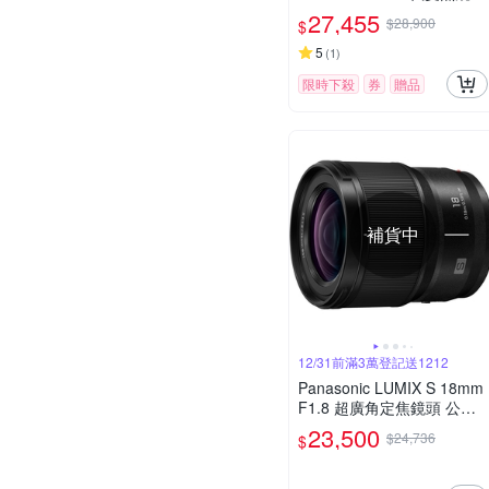
公司貨
27,455
$28,900
$
5
(
1
)
限時下殺
券
贈品
補貨中
12/31前滿3萬登記送1212
Panasonic LUMIX S 18mm
F1.8 超廣角定焦鏡頭 公司
貨 S-S18
23,500
$24,736
$