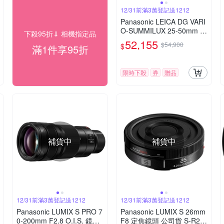
12/31前滿3萬登記送1212
Panasonic LEICA DG VARI
O-SUMMILUX 25-50mm F
下殺95折⇓ 相機指定品
1.7 ASPH. 望遠變焦鏡頭 公
52,155
$54,900
$
滿1件享95折
司貨
限時下殺
券
贈品
補貨中
補貨中
12/31前滿3萬登記送1212
12/31前滿3萬登記送1212
Panasonic LUMIX S PRO 7
Panasonic LUMIX S 26mm
0-200mm F2.8 O.I.S. 鏡頭
F8 定焦鏡頭 公司貨 S-R26