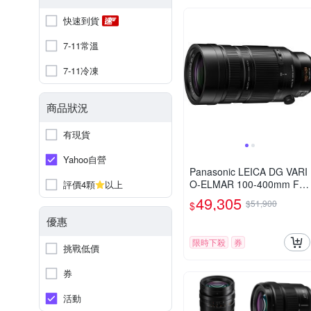
快速到貨
7-11常溫
7-11冷凍
商品狀況
有現貨
Yahoo自營
Panasonic LEICA DG VARI
O-ELMAR 100-400mm F4.
評價4顆
以上
0-6.3 II ASPH.POWER O.I.
49,305
$51,900
$
S. 超長焦變焦鏡頭 公司貨
優惠
H-RSA100400G
限時下殺
券
挑戰低價
券
活動