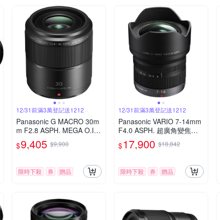
12/31前滿3萬登記送1212
12/31前滿3萬登記送1212
Panasonic G MACRO 30m
Panasonic VARIO 7-14mm
m F2.8 ASPH. MEGA O.I.
F4.0 ASPH. 超廣角變焦鏡
S.微距鏡頭 公司貨
頭 公司貨
9,405
17,900
$9,900
$18,842
$
$
限時下殺
券
贈品
限時下殺
券
贈品