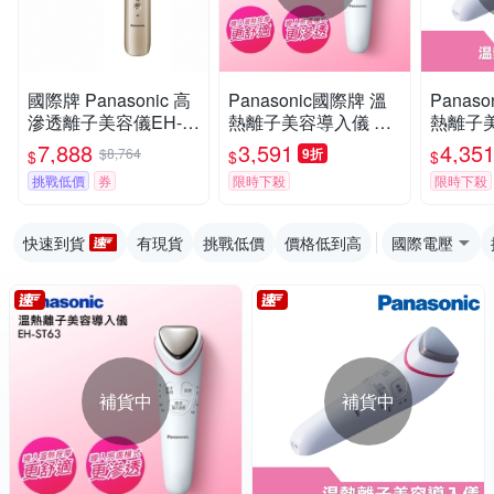
國際牌 Panasonic 高
Panasonic國際牌 溫
Panas
滲透離子美容儀EH-S
熱離子美容導入儀 EH
熱離子美
T99-N
-ST63/P(館長推薦)
-ST63
7,888
3,591
4,35
$8,764
9折
$
$
$
挑戰低價
券
限時下殺
限時下殺
快速到貨
有現貨
挑戰低價
價格低到高
國際電壓
補貨中
補貨中