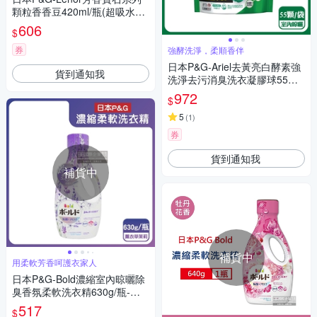
顆粒香香豆420ml/瓶(超吸水力
長效持香約12週,寢具布家飾消
606
$
臭劑,室內防臭留香珠)
券
強酵洗淨，柔順香伴
日本P&G-Ariel去黃亮白酵素強
貨到通知我
洗淨去污消臭洗衣凝膠球55顆/
綠袋-室內晾曬(洗衣機筒槽防霉
972
$
洗衣球,家庭號補充包洗衣膠囊)
5
(
1
)
券
貨到通知我
補貨中
補貨中
用柔軟芳香呵護衣家人
日本P&G-Bold濃縮室內晾曬除
臭香氛柔軟洗衣精630g/瓶-薰
衣草茉莉(紫)(持香約24小時,消
517
$