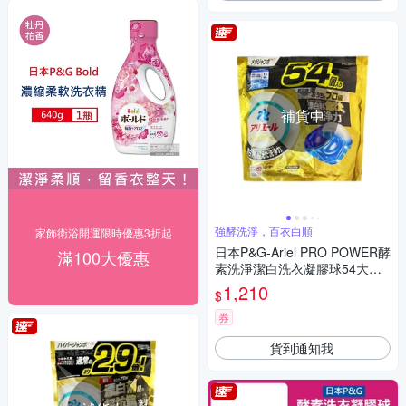
補貨中
強酵洗淨，百衣白順
家飾衛浴開運限時優惠3折起
日本P&G-Ariel PRO POWER酵
滿100大優惠
素洗淨潔白洗衣凝膠球54大顆/
金袋(去漬消臭洗衣球補充包,筒
1,210
$
槽防霉膠囊)
券
貨到通知我