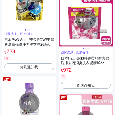
補貨中
補貨中
強酵洗淨，百衣白順
日本P&G Ariel-PRO POWER酵
素漂白強洗淨力洗衣球26顆/金
袋(去污去漬消臭防霉凝膠球補
723
$
強酵洗淨，柔順香伴
充包)
日本P&G-Bold持香柔順酵素強
券
洗淨去污消臭洗衣凝膠球55顆/
貨到通知我
粉紅袋-牡丹花香(洗衣機筒槽防
972
$
霉洗衣球,家庭號補充包洗衣膠
囊)
券
貨到通知我
補貨中