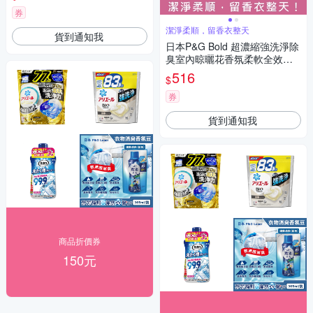
臭柔順)
券
潔淨柔順，留香衣整天
貨到通知我
日本P&G Bold 超濃縮強洗淨除
臭室內晾曬花香氛柔軟全效洗
衣精640g/瓶 2款可選 (香氛柔
516
$
順劑,消臭護衣洗衣劑,直立式,滾
筒式洗衣機皆適用)
券
貨到通知我
商品折價券
150元