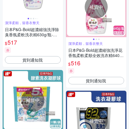
補貨中
潔淨柔順，留香衣整天
日本P&G-Bold超濃縮強洗淨除
臭香氛柔軟洗衣精630g/瓶-薰
衣草茉莉紫(室內晾曬,持香1整
517
$
潔淨柔順，留香衣整天
天,消臭柔順護衣洗滌劑)
日本P&G-Bold超濃縮強洗淨花
券
香氛柔軟柔順全效洗衣精640g/
貨到通知我
瓶(室內晾曬消臭,浴室護衣手洗
516
$
精,約24小時持久香氣)
券
貨到通知我
補貨中
補貨中