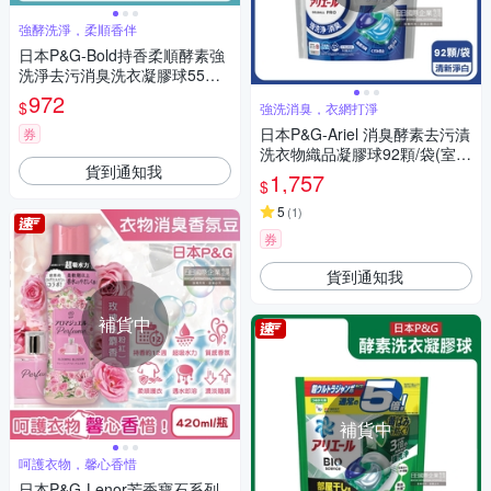
強酵洗淨，柔順香伴
日本P&G-Bold持香柔順酵素強
洗淨去污消臭洗衣凝膠球55顆/
水藍袋-白葉花香(洗衣機筒槽防
972
$
強洗消臭，衣網打淨
霉洗衣球,家庭號補充包洗衣膠
囊)
日本P&G-Ariel 消臭酵素去污漬
券
洗衣物織品凝膠球92顆/袋(室內
貨到通知我
晾曬除臭,防霉4D膠囊,家庭號補
1,757
$
充包)
5
(
1
)
券
貨到通知我
補貨中
補貨中
呵護衣物，馨心香惜
日本P&G-Lenor芳香寶石系列