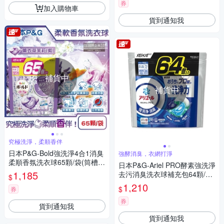
券
加入購物車
貨到通知我
補貨中
補貨中
究極洗淨，柔順香伴
日本P&G-Bold強洗淨4合1消臭
強酵消臭，衣網打淨
柔順香氛洗衣球65顆/袋(筒槽防
日本P&G-Ariel PRO酵素強洗淨
霉,防皺除異味芳香,清潔劑補充
1,185
去污消臭洗衣球補充包64顆/袋
$
包)
(去黃亮白筒槽防霉,漂白護色除
1,210
$
券
異味芳香清潔劑)
券
貨到通知我
貨到通知我