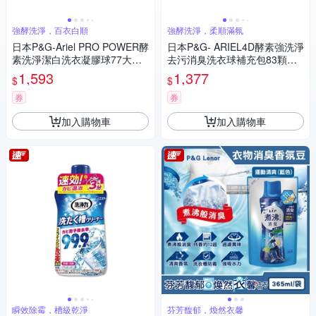
強酵洗淨，百衣白順
強酵洗淨，柔順滿氛
日本P&G-Ariel PRO POWER酵
日本P&G- ARIEL4D酵素強洗淨
素洗淨潔白洗衣凝膠球77大顆/
去污消臭洗衣球補充包83顆白
金袋(去漬消臭洗衣球補充包,筒
袋-微香(織物亮白消臭芳香,養
1,593
1,377
$
$
槽防霉膠囊)
護筒槽防霉垢,去黃漬頑垢)
券
券
加入購物車
加入購物車
瞬效除霉，槽級乾淨
芬芳馥郁，煥然衣馨