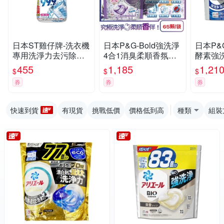
日本ST雞仔牌-洗衣機
日本P&G-Bold強洗淨
日本P&G-
專用洗淨力去污除霉
4合1消臭柔順香氛洗
酵素強
消臭洗衣槽清潔劑550
衣球65顆/袋(筒槽防
洗衣球補
455
1,185
1,21
$
$
$
g/瓶(不銹鋼/塑料筒槽
霉,防皺除異味芳香,清
(去黃亮
券
券
券
防霉洗滌,直立/滾筒/雙
潔劑補充包)
白護色
槽洗衣機免浸泡洗淨)
潔劑)
快速到貨
有現貨
挑戰低價
價格低到高
種類
組裝