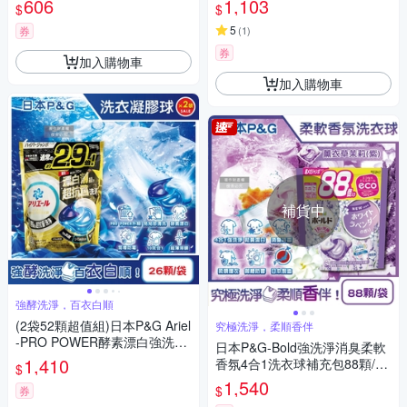
606
1,103
$
$
內晾曬防悶臭味)
2週,衣櫃防臭衣物柔軟)
5
券
(
1
)
券
加入購物車
加入購物車
補貨中
強酵洗淨，百衣白順
(2袋52顆超值組)日本P&G Ariel
究極洗淨，柔順香伴
-PRO POWER酵素漂白強洗淨
日本P&G-Bold強洗淨消臭柔軟
力洗衣球26顆/金袋(去污去漬消
1,410
香氛4合1洗衣球補充包88顆/袋
$
臭防霉凝膠球補充包)
(防皺柔順,筒槽防霉膠囊,室內
1,540
$
券
晾乾)