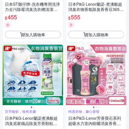
日本ST雞仔牌-洗衣機專用洗淨
日本P&G Lenor蘭諾-煮沸般超
力去污除霉消臭洗衣槽清潔劑5
消臭衣物香氛除臭香香豆365m
50g/瓶(不銹鋼/塑料筒槽防霉洗
l/袋(室內晾曬防臭,洗衣槽防霉)
455
555
$
$
滌,直立/滾筒/雙槽洗衣機免浸泡
洗淨)
券
券
加入購物車
加入購物車
芬芳馥郁，煥然衣馨
呵護衣物，馨心香惜
日本P&G-Lenor蘭諾煮沸般超
日本P&G-Lenor芳香寶石系列
消臭居家織品除臭芳香顆粒香
超吸水力室內晾曬消臭香香豆
香豆420ml/瓶(織物香氛柔軟,室
補充包1040ml/袋(持久芳香約1