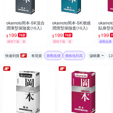
okamoto岡本-SK混合
okamoto岡本-SK潮感
okamo
潤薄型保險套(10入)
潤滑型保險套(10入)
貼身型保
199
199
199
76折
76折
$
$
$
限時下殺
券
限時下殺
券
挑戰低價
快速到貨
有現貨
挑戰低價
價格低到高
儲精囊
口