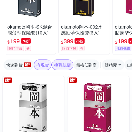
okamoto岡本-SK混合
okamoto岡本-002水
okamo
潤薄型保險套(10入)
感勁薄保險套(6入)
貼身型保
199
399
199
76折
76折
$
$
$
限時下殺
券
限時下殺
券
挑戰低價
快速到貨
有現貨
挑戰低價
價格低到高
儲精囊
口