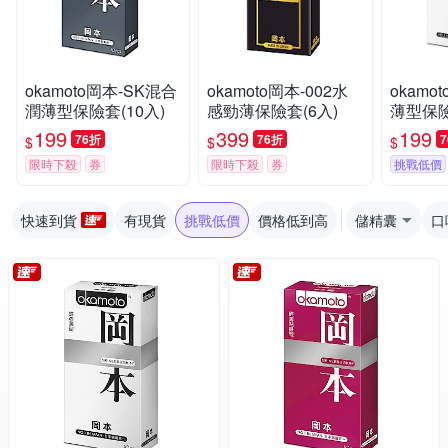
okamoto岡本-SK混合
okamoto岡本-002水
okamo
潤薄型保險套(10入)
感勁薄保險套(6入)
薄型保險
199
399
199
76折
76折
$
$
$
限時下殺
券
限時下殺
券
挑戰低價
快速到貨
有現貨
挑戰低價
價格低到高
儲精囊
口